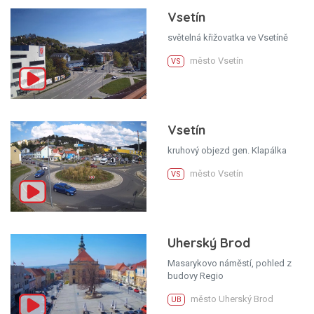
Vsetín
světelná křižovatka ve Vsetíně
město Vsetín
VS
Vsetín
kruhový objezd gen. Klapálka
město Vsetín
VS
Uherský Brod
Masarykovo náměstí, pohled z
budovy Regio
město Uherský Brod
UB