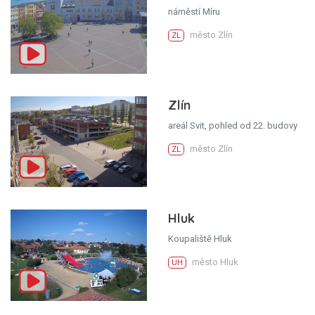
náměstí Míru
město Zlín
ZL
Zlín
areál Svit, pohled od 22. budovy
město Zlín
ZL
Hluk
Koupaliště Hluk
město Hluk
UH