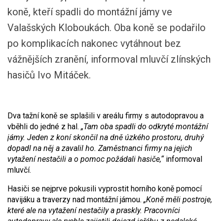
koně, kteří spadli do montážní jámy ve
Valašských Kloboukách. Oba koně se podařilo
po komplikacích nakonec vytáhnout bez
vážnějších zranění, informoval mluvčí zlínských
hasičů Ivo Mitáček.
Dva tažní koně se splašili v areálu firmy s autodopravou a
vběhli do jedné z hal.
„Tam oba spadli do odkryté montážní
jámy. Jeden z koní skončil na dně úzkého prostoru, druhý
dopadl na něj a zavalil ho. Zaměstnanci firmy na jejich
vytažení nestačili a o pomoc požádali hasiče,“
informoval
mluvčí.
Hasiči se nejprve pokusili vyprostit horního koně pomocí
navijáku a traverzy nad montážní jámou.
„Koně měli postroje,
které ale na vytažení nestačily a praskly. Pracovníci