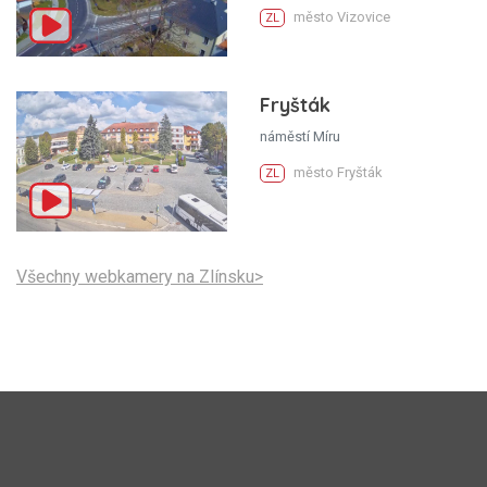
město Vizovice
ZL
Fryšták
náměstí Míru
město Fryšták
ZL
Všechny webkamery na Zlínsku>