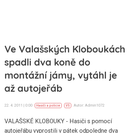
Ve Valašských Kloboukách
spadli dva koně do
montážní jámy, vytáhl je
až autojeřáb
22. 4. 2011 | 0:00
Autor: Admin1072
Hasiči a policie
VS
VALAŠSKÉ KLOBOUKY - Hasiči s pomocí
autojeřábu vyprostili v pátek odpoledne dva