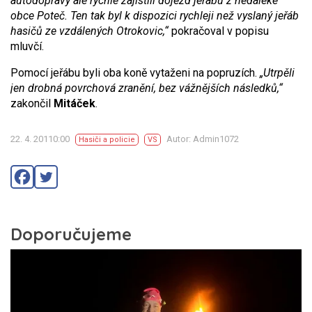
autodopravy ale rychle zajistili dojezd jeřábu z nedaleké
obce Poteč. Ten tak byl k dispozici rychleji než vyslaný jeřáb
hasičů ze vzdálených Otrokovic,“
pokračoval v popisu
mluvčí.
Pomocí jeřábu byli oba koně vytaženi na popruzích.
„Utrpěli
jen drobná povrchová zranění, bez vážnějších následků,“
zakončil
Mitáček
.
22. 4. 20110:00
Autor: Admin1072
Hasiči a policie
VS