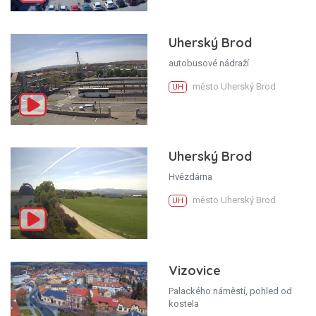
Uherský Brod
autobusové nádraží
město Uherský Brod
UH
Uherský Brod
Hvězdárna
město Uherský Brod
UH
Vizovice
Palackého náměstí, pohled od
kostela