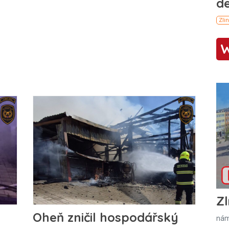
Zl
Oheň zničil hospodářský
nám