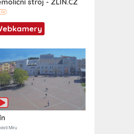
Webkamery
ín
ěstí Míru