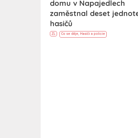
domu v Napajedlech
zaměstnal deset jednot
hasičů
ZL
Co se děje
,
Hasiči a policie