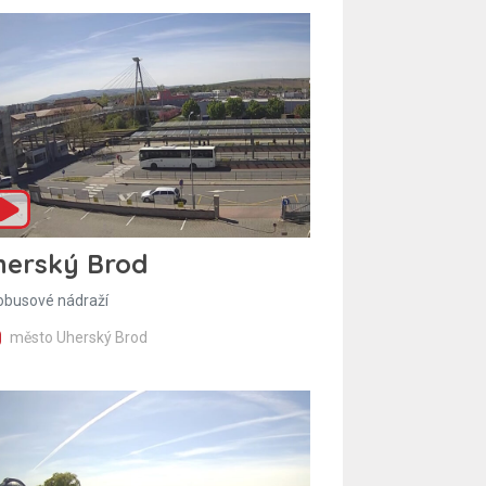
herský Brod
obusové nádraží
město Uherský Brod