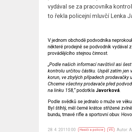
vydával se za pracovníka kontrol
to řekla policejní mluvčí Lenka 
V jednom obchodě podvodníka neprokoukli a
některé prodejně se podvodník vydával za 
provádějícího stejnou činnost.
„Podle našich informací navštívil asi še
kontrolu určitou částku. Uspěl zatím jen v
korun, ve zbylých případech prodavačky 
Chceme všechny prodavače před podvodník
na linku 158,“
podotkla
Javorková
.
Podle svědků se jednalo o muže ve věku 
Byl štíhlý, měl černé krátce střižené zvl
bundu, tmavé rifle a sportovní obuv. Hovo
28. 4. 20110:00
Autor: 
Hasiči a policie
VS