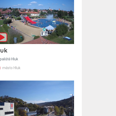
luk
paliště Hluk
město Hluk