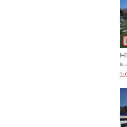
H
Kou
UH