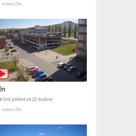
město Zlín
ín
l Svit, pohled od 22. budovy
město Zlín