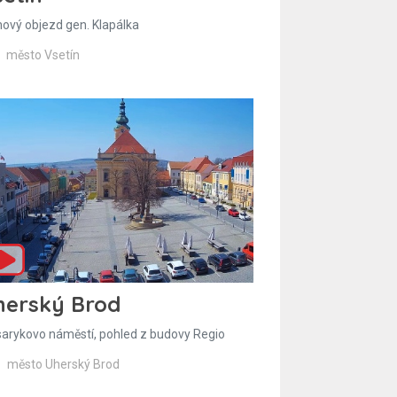
hový objezd gen. Klapálka
město Vsetín
herský Brod
arykovo náměstí, pohled z budovy Regio
město Uherský Brod