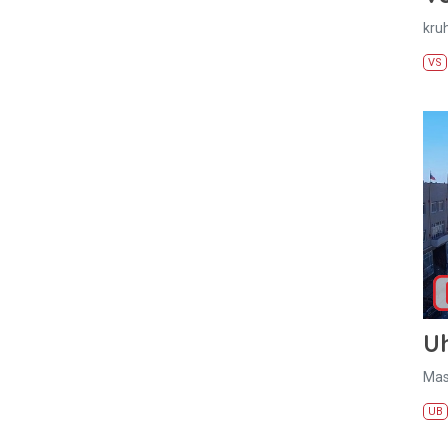
kru
VS
U
Mas
UB