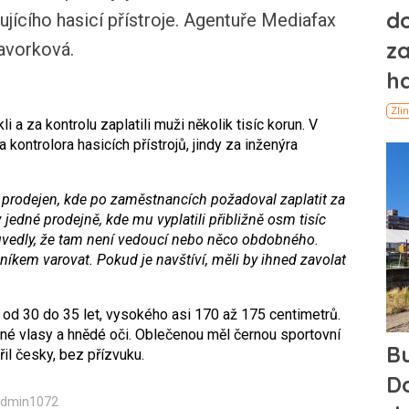
ujícího hasicí přístroje. Agentuře Mediafax
Javorková.
 za kontrolu zaplatili muži několik tisíc korun. V
kontrolora hasicích přístrojů, jindy za inženýra
st prodejen, kde po zaměstnancích požadoval zaplatit za
 jedné prodejně, kde mu vyplatili přibližně osm tisíc
uvedly, že tam není vedoucí nebo něco obdobného.
em varovat. Pokud je navštíví, měli by ihned zavolat
od 30 do 35 let, vysokého asi 170 až 175 centimetrů.
něné vlasy a hnědé oči. Oblečenou měl černou sportovní
řil česky, bez přízvuku.
Admin1072