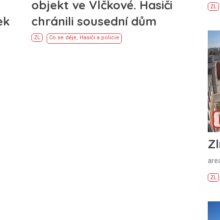
objekt ve Vlčkové. Hasiči
ZL
ek
chránili sousední dům
ZL
Co se děje
,
Hasiči a policie
Zl
areá
ZL