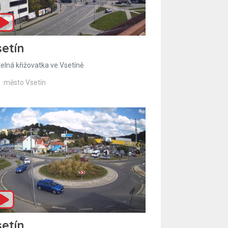
etín
telná křižovatka ve Vsetíně
město Vsetín
etín