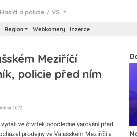
/
Hasiči a policie
/
VS
Region
Webkamery
Inzerce
ašském Meziříčí
k, policie před ním
: Admin1072
vydali ve čtvrtek odpoledne varování před
bcházel prodejny ve Valašském Meziříčí a