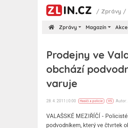
/
Zprávy
Zprávy
Magazín
Akce
Prodejny ve Val
obchází podvodní
varuje
28. 4. 2011 | 0:00
Autor
Hasiči a policie
VS
VALAŠSKÉ MEZIŘÍČÍ - Policisté 
podvodníkem, který ve čtvrtek o