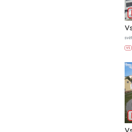
Vs
svě
VS
Vs