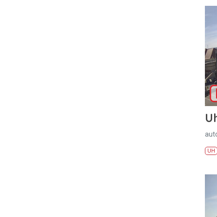
U
aut
UH