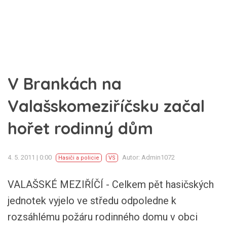
V Brankách na
Valašskomeziříčsku začal
hořet rodinný dům
4. 5. 2011 | 0:00
Autor: Admin1072
Hasiči a policie
VS
VALAŠSKÉ MEZIŘÍČÍ - Celkem pět hasičských
jednotek vyjelo ve středu odpoledne k
rozsáhlému požáru rodinného domu v obci