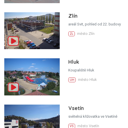
Zlín
areál Svit, pohled od 22. budovy
město Zlín
ZL
Hluk
Koupaliště Hluk
město Hluk
UH
Vsetín
světelná křižovatka ve Vsetíně
město Vsetín
VS