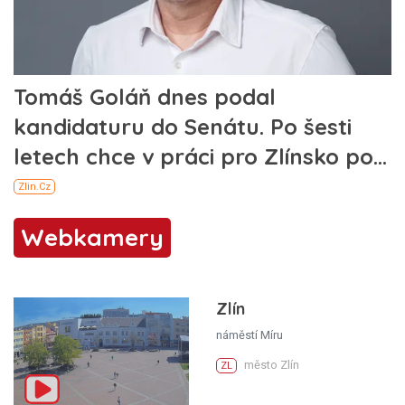
Webkamery
Zlín
náměstí Míru
město Zlín
ZL