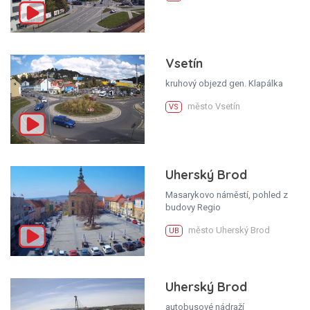
Vsetín
kruhový objezd gen. Klapálka
město Vsetín
VS
Uherský Brod
Masarykovo náměstí, pohled z
budovy Regio
město Uherský Brod
UB
Uherský Brod
autobusové nádraží