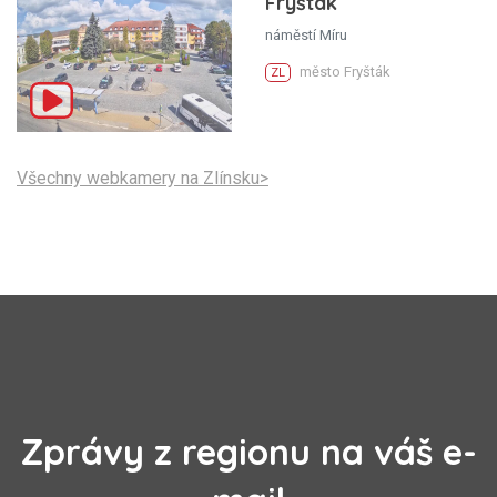
Fryšták
náměstí Míru
město Fryšták
ZL
Všechny webkamery na Zlínsku>
Zprávy z regionu na váš e-