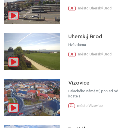
město Uherský Brod
UH
Uherský Brod
Hvězdárna
město Uherský Brod
UH
Vizovice
Palackého náměstí, pohled od
kostela
město Vizovice
ZL