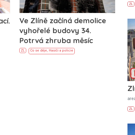
ZL
Ve Zlíně začíná demolice
cí.
vyhořelé budovy 34.
Potrvá zhruba měsíc
ZL
Co se děje
,
Hasiči a policie
Zl
areá
ZL