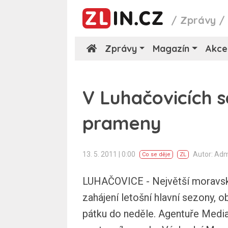
/
Zprávy
Zprávy
Magazín
Akce
V Luhačovicích s
prameny
13. 5. 2011 | 0:00
Autor: Ad
Co se děje
ZL
LUHAČOVICE - Největší moravské 
zahájení letošní hlavní sezony, 
pátku do neděle. Agentuře Media