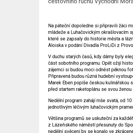
cestovního ruchu Východní Mora
Na páteční dopoledne si připravili žáci 
mládeže a Luhačovickým okrašlovacím s
které se zapsaly do historie města a láz
Aloiska v podání Divadla ProLiDi z Prov
V duchu starých časů, kdy dámy byly ele
část sobotního programu. Opět ožijí histo
zájemci si budou moci odnést pěknou fot
Připravená budou různá hudební vystoup
Marek Eben popíše českou kulinářskou spec
před startem raketoplánu se svou ženou.
Nedělní program zahájí mše svatá, od 10
jednotlivým léčivým luhačovickým prame
Většina programů se uskuteční za každéh
z Lázeňského náměstí přesunuty do Spo
nedělní svěcení by se konalo ve zkrácen