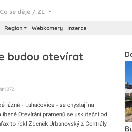
/
Co se děje
/
ZL
Region
Webkamery
Inzerce
e budou otevírat
min1072
lázně - Luhačovice - se chystají na
oblíbené Otevírání pramenů se uskuteční od
fax to řekl Zdeněk Urbanovský z Centrály