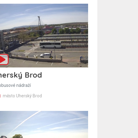
herský Brod
obusové nádraží
město Uherský Brod