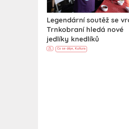
Legendární soutěž se vra
Trnkobraní hledá nové
jedlíky knedlíků
ZL
Co se děje
,
Kultura