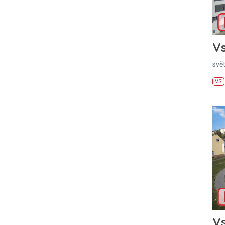
Vs
svě
VS
Vs