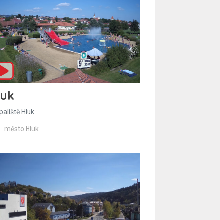
luk
paliště Hluk
město Hluk