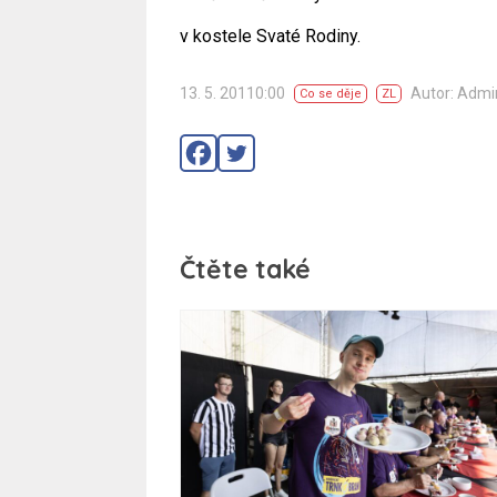
v kostele Svaté Rodiny.
13. 5. 20110:00
Autor: Adm
Co se děje
ZL
Čtěte také