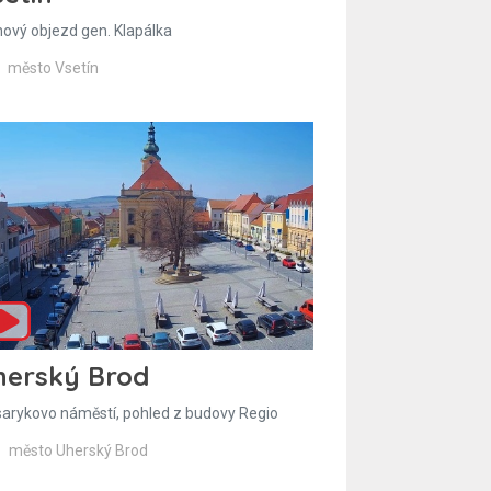
hový objezd gen. Klapálka
město Vsetín
herský Brod
arykovo náměstí, pohled z budovy Regio
město Uherský Brod