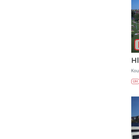
H
Kou
UH