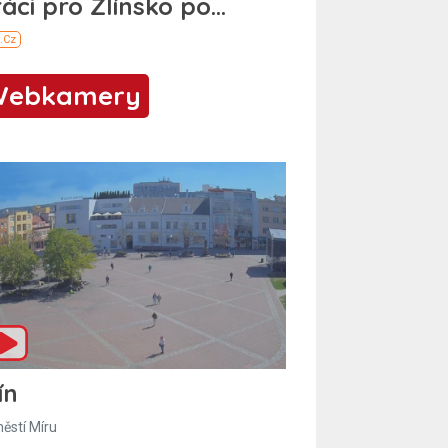
Webkamery
ín
ěstí Míru