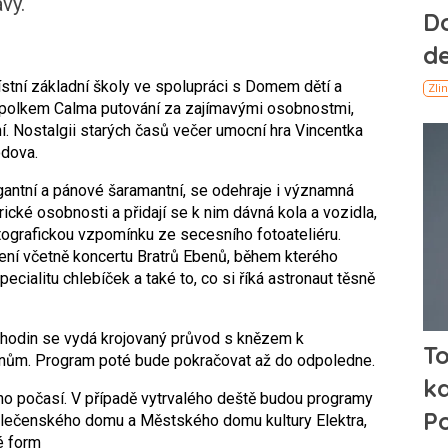
vy.
místní základní školy ve spolupráci s Domem dětí a
polkem Calma putování za zajímavými osobnostmi,
ní. Nostalgii starých časů večer umocní hra Vincentka
odova.
gantní a pánové šaramantní, se odehraje i významná
rické osobnosti a přidají se k nim dávná kola a vozidla,
ografickou vzpomínku ze secesního fotoateliéru.
ení včetně koncertu Bratrů Ebenů, během kterého
ialitu chlebíček a také to, co si říká astronaut těsně
 hodin se vydá krojovaný průvod s knězem k
nům. Program poté bude pokračovat až do odpoledne.
o počasí. V případě vytrvalého deště budou programy
lečenského domu a Městského domu kultury Elektra,
é form