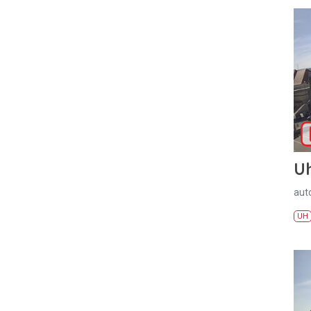
U
aut
UH