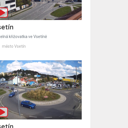
etín
telná křižovatka ve Vsetíně
město Vsetín
etín