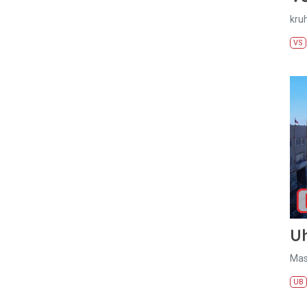
kru
VS
U
Mas
UB