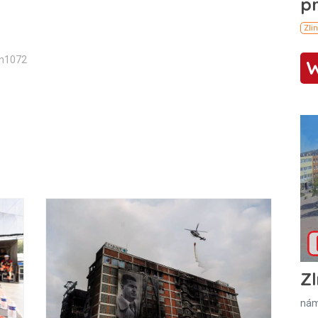
in1072
Zl
nám