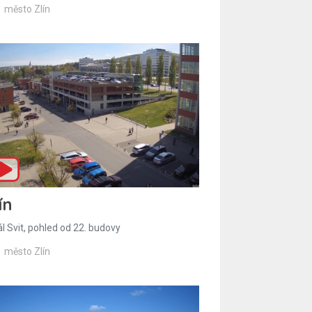
město Zlín
ín
l Svit, pohled od 22. budovy
město Zlín