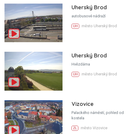
Uherský Brod
autobusové nádraží
město Uherský Brod
UH
Uherský Brod
Hvězdárna
město Uherský Brod
UH
Vizovice
Palackého náměstí, pohled od
kostela
město Vizovice
ZL