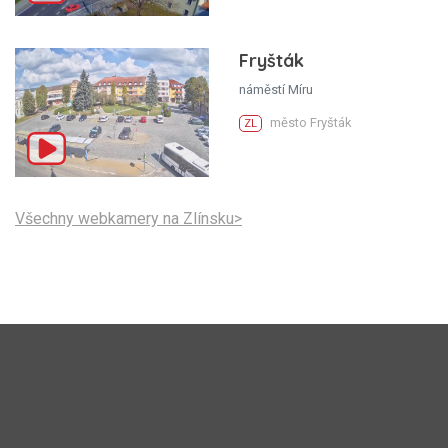
Fryšták
náměstí Míru
město Fryšták
ZL
Všechny webkamery na Zlínsku>