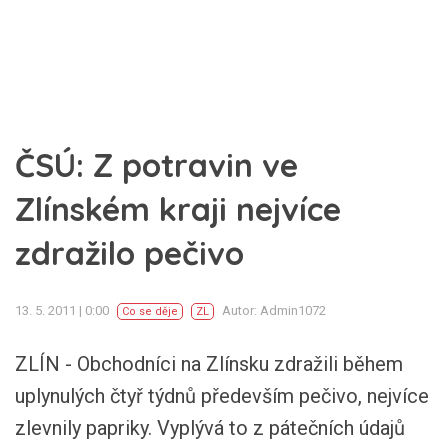
ČSÚ: Z potravin ve
Zlínském kraji nejvíce
zdražilo pečivo
13. 5. 2011 | 0:00
Autor: Admin1072
Co se děje
ZL
ZLÍN - Obchodníci na Zlínsku zdražili během
uplynulých čtyř týdnů především pečivo, nejvíce
zlevnily papriky. Vyplývá to z pátečních údajů