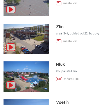
město Zlín
ZL
Zlín
areál Svit, pohled od 22. budovy
město Zlín
ZL
Hluk
Koupaliště Hluk
město Hluk
UH
Vsetín