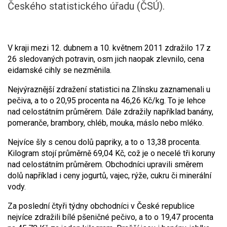
Českého statistického úřadu (ČSÚ).
V kraji mezi 12. dubnem a 10. květnem 2011 zdražilo 17 z
26 sledovaných potravin, osm jich naopak zlevnilo, cena
eidamské cihly se nezměnila.
Nejvýraznější zdražení statistici na Zlínsku zaznamenali u
pečiva, a to o 20,95 procenta na 46,26 Kč/kg. To je lehce
nad celostátním průměrem. Dále zdražily například banány,
pomeranče, brambory, chléb, mouka, máslo nebo mléko.
Nejvíce šly s cenou dolů papriky, a to o 13,38 procenta.
Kilogram stojí průměrně 69,04 Kč, což je o necelé tři koruny
nad celostátním průměrem. Obchodníci upravili směrem
dolů například i ceny jogurtů, vajec, rýže, cukru či minerální
vody.
Za poslední čtyři týdny obchodníci v České republice
nejvíce zdražili bílé pšeničné pečivo, a to o 19,47 procenta