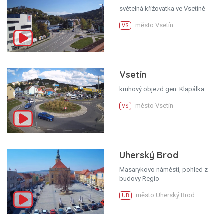
světelná křižovatka ve Vsetíně
město Vsetín
VS
Vsetín
kruhový objezd gen. Klapálka
město Vsetín
VS
Uherský Brod
Masarykovo náměstí, pohled z
budovy Regio
město Uherský Brod
UB