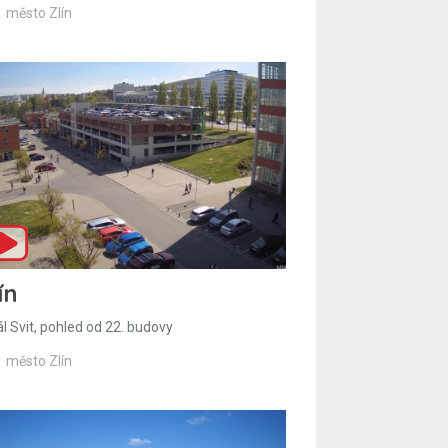
město Zlín
ín
l Svit, pohled od 22. budovy
město Zlín