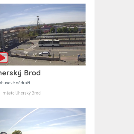
herský Brod
obusové nádraží
město Uherský Brod