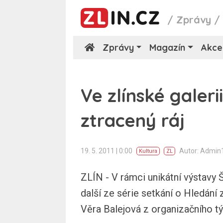
/
Zprávy
Zprávy
Magazín
Akce
Ve zlínské galeri
ztracený ráj
19. 5. 2011 | 0:00
Autor: Admin
Kultura
ZL
ZLÍN - V rámci unikátní výstavy Š
další ze série setkání o Hledání
Věra Balejová z organizačního tý