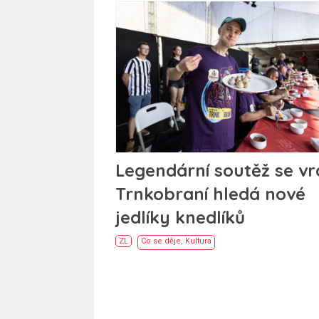
Legendární soutěž se vra
Trnkobraní hledá nové
jedlíky knedlíků
ZL
Co se děje
,
Kultura