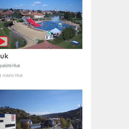
luk
paliště Hluk
město Hluk