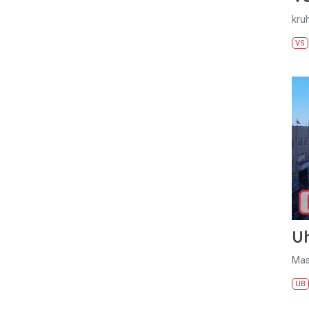
kru
VS
U
Mas
UB