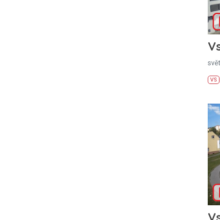
Vs
svě
VS
Vs