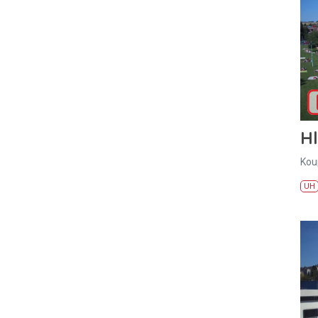
H
Kou
UH