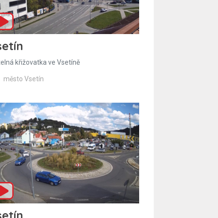
etín
telná křižovatka ve Vsetíně
město Vsetín
etín