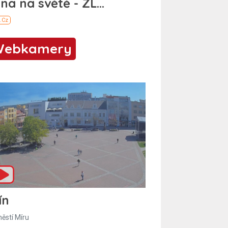
Webkamery
ín
ěstí Míru