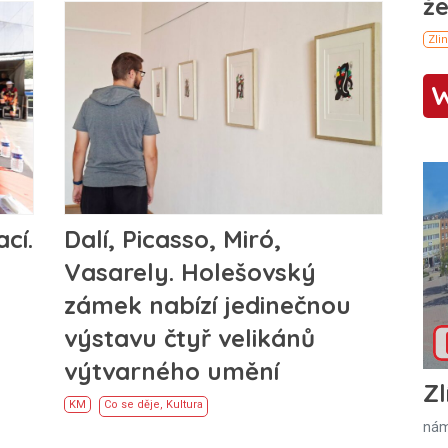
cí.
Dalí, Picasso, Miró,
Vasarely. Holešovský
zámek nabízí jedinečnou
výstavu čtyř velikánů
výtvarného umění
Zl
KM
Co se děje
,
Kultura
nám