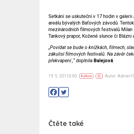
Setkání se uskuteční v 17 hodin v galerii
areálu bývalých Baťových závodů. Tentokr
mezinárodních filmových festivalů Milan Š
Tankový prapor, Kožené slunce či Blázni 
„Povídat se bude o knížkách, filmech, sla
zákulisí filmových festivalů. Na závěr če
překvapení.,“
doplnila
Balejová
.
19. 5. 20110:00
Autor: Admin1
Kultura
ZL
Čtěte také