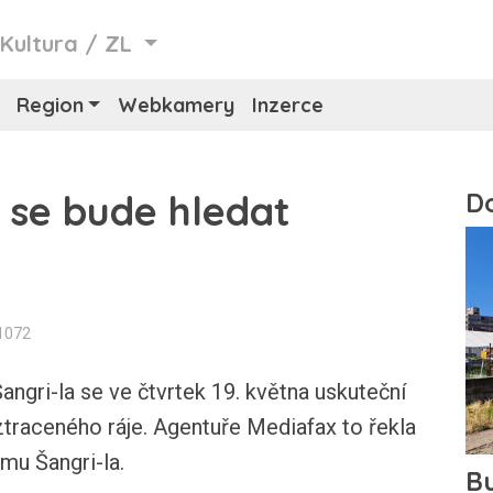
/
Kultura
/
ZL
Region
Webkamery
Inzerce
i se bude hledat
1072
angri-la se ve čtvrtek 19. května uskuteční
 ztraceného ráje. Agentuře Mediafax to řekla
mu Šangri-la.