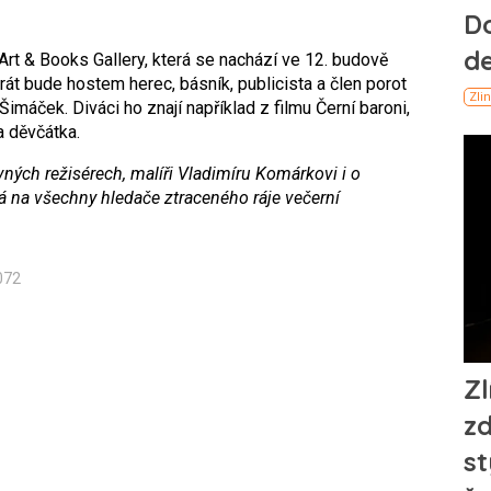
 Art & Books Gallery, která se nachází ve 12. budově
át bude hostem herec, básník, publicista a člen porot
imáček. Diváci ho znají například z filmu Černí baroni,
a děvčátka.
vných režisérech, malíři Vladimíru Komárkovi i o
ká na všechny hledače ztraceného ráje večerní
072