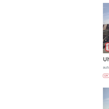
U
aut
UH