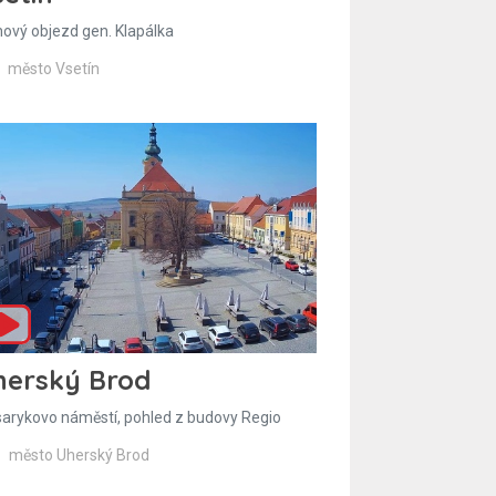
hový objezd gen. Klapálka
město Vsetín
herský Brod
arykovo náměstí, pohled z budovy Regio
město Uherský Brod