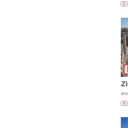
ZL
Zl
areá
ZL