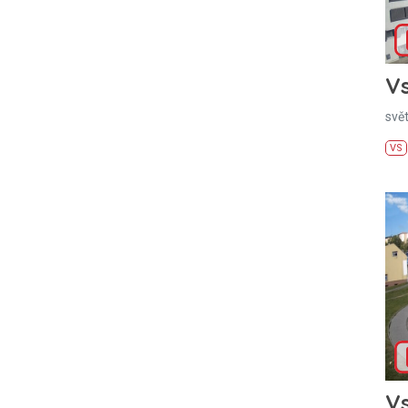
Vs
svě
VS
Vs