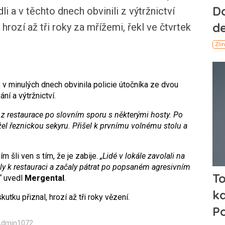
i a v těchto dnech obvinili z výtržnictví
 hrozí až tři roky za mřížemi, řekl ve čtvrtek
, v minulých dnech obvinila policie útočníka ze dvou
í a výtržnictví.
z restaurace po slovním sporu s některými hosty. Po
ržel řeznickou sekyru. Přišel k prvnímu volnému stolu a
m šli ven s tím, že je zabije.
„Lidé v lokále zavolali na
jely k restauraci a začaly pátrat po popsaném agresivním
“
uvedl
Mergental
.
tku přiznal, hrozí až tři roky vězení.
 Admin1072