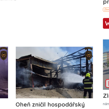
Zl
Oheň zničil hospodářský
nám