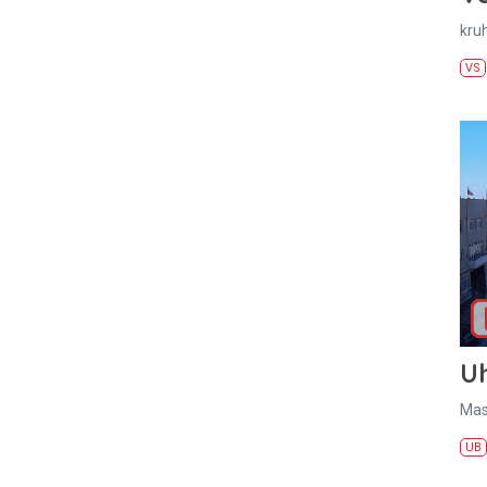
kru
VS
U
Mas
UB