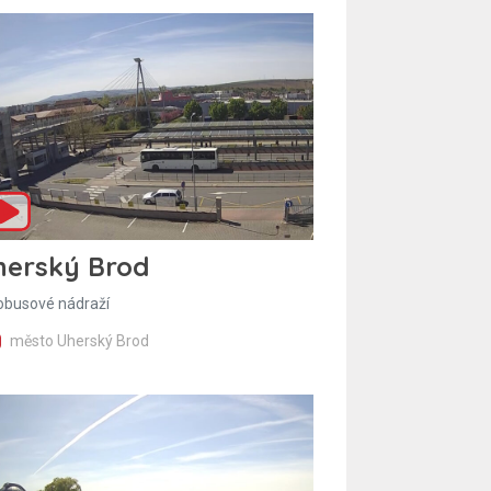
herský Brod
obusové nádraží
město Uherský Brod