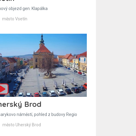
hový objezd gen. Klapálka
město Vsetín
herský Brod
arykovo náměstí, pohled z budovy Regio
město Uherský Brod