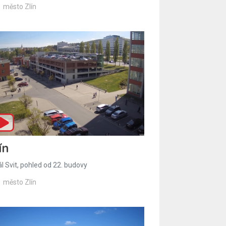
město Zlín
ín
l Svit, pohled od 22. budovy
město Zlín