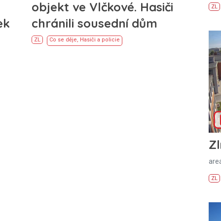
objekt ve Vlčkové. Hasiči
ZL
ek
chránili sousední dům
ZL
Co se děje
,
Hasiči a policie
Zl
areá
ZL