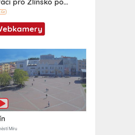
Webkamery
ín
ěstí Míru