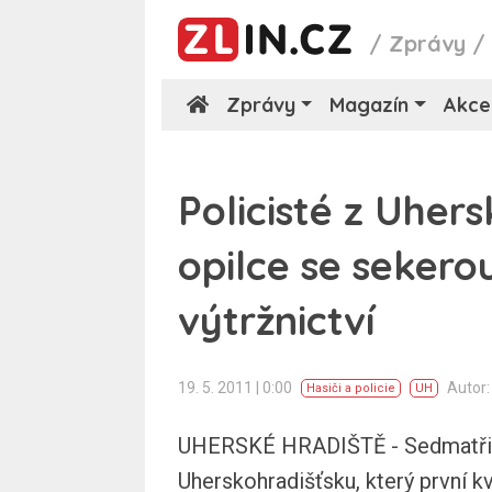
/
Zprávy
Zprávy
Magazín
Akce
Policisté z Uhers
opilce se sekerou,
výtržnictví
19. 5. 2011 | 0:00
Autor
Hasiči a policie
UH
UHERSKÉ HRADIŠTĚ - Sedmatřice
Uherskohradišťsku, který první 