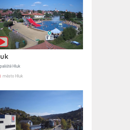
luk
paliště Hluk
město Hluk