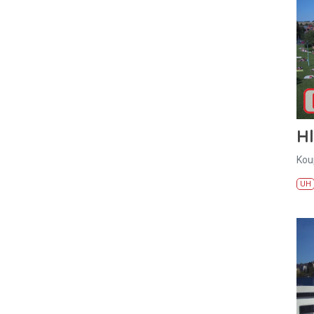
H
Kou
UH