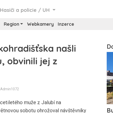
/
Hasiči a policie
/
UH
Region
Webkamery
Inzerce
kohradišťska našli
 obvinili jej z
: Admin1072
tiletého muže z Jalubí na
květnovou sobotu ohrožoval návštěvníky