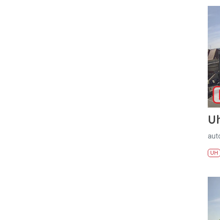
U
aut
UH