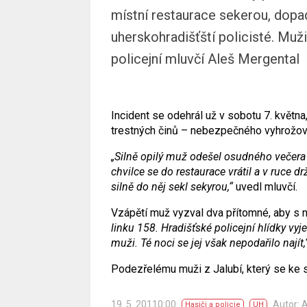
místní restaurace sekerou, dopadl
uherskohradišťští policisté. Muži
policejní mluvčí Aleš Mergental
Incident se odehrál už v sobotu 7. května
trestných činů – nebezpečného vyhrožován
„Silně opilý muž odešel osudného večera 
chvilce se do restaurace vrátil a v ruce d
silně do něj sekl sekyrou,“
uvedl mluvčí.
Vzápětí muž vyzval dva přítomné, aby s ní
linku 158. Hradišťské policejní hlídky vy
muži. Té noci se jej však nepodařilo najít,
Podezřelému muži z Jalubí, který se ke sku
19. 5. 20110:00
Autor:
Hasiči a policie
UH