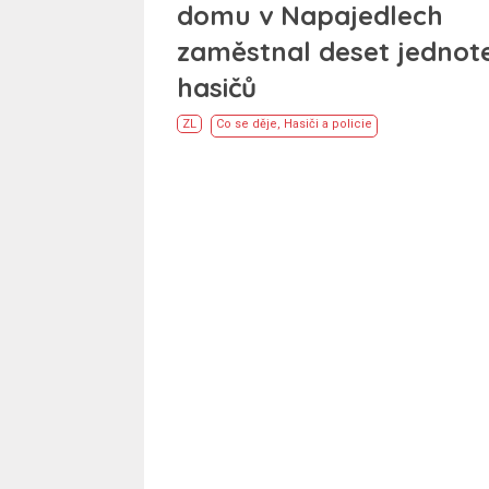
domu v Napajedlech
zaměstnal deset jednot
hasičů
ZL
Co se děje
,
Hasiči a policie