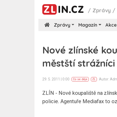
/
Zprávy
Zprávy
Magazín
Akce
Nové zlínské kou
městští strážníci
29. 5. 2011 | 0:00
Autor: Ad
Co se děje
ZL
ZLÍN - Nové koupaliště na zlínsk
policie. Agentuře Mediafax to o