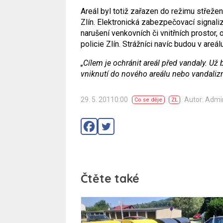
Areál byl totiž zařazen do režimu střeže
Zlín. Elektronická zabezpečovací signali
narušení venkovních či vnitřních prostor
policie Zlín. Strážníci navíc budou v are
„Cílem je ochránit areál před vandaly. U
vniknutí do nového areálu nebo vandaliz
29. 5. 20110:00
Autor: Adm
Co se děje
ZL
Čtěte také