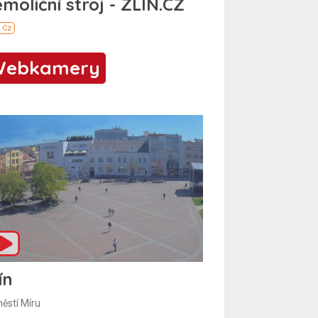
Webkamery
ín
ěstí Míru