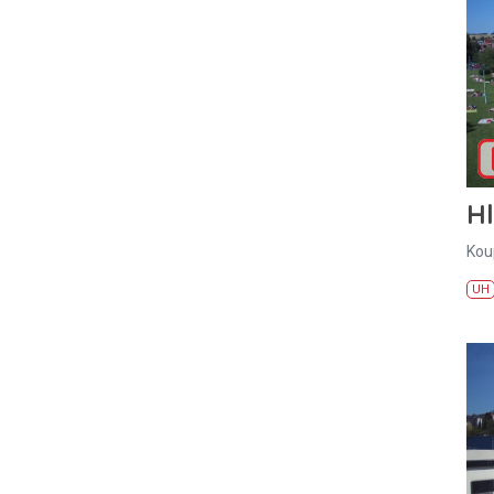
H
Kou
UH