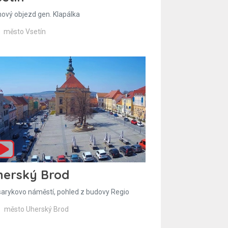
hový objezd gen. Klapálka
město Vsetín
herský Brod
arykovo náměstí, pohled z budovy Regio
město Uherský Brod