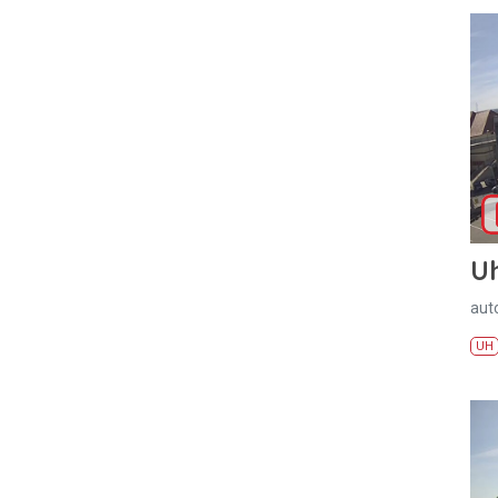
U
aut
UH