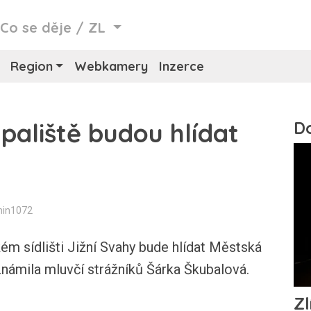
/
Co se děje
/
ZL
Region
Webkamery
Inzerce
paliště budou hlídat
min1072
ém sídlišti Jižní Svahy bude hlídat Městská
známila mluvčí strážníků Šárka Škubalová.