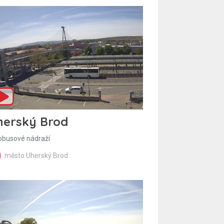
herský Brod
obusové nádraží
město Uherský Brod