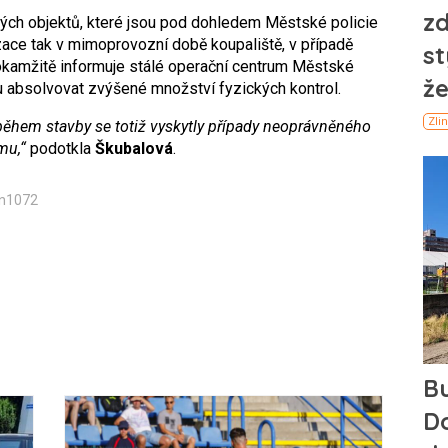
ných objektů, které jsou pod dohledem Městské policie
zace tak v mimoprovozní době koupaliště, v případě
, okamžitě informuje stálé operační centrum Městské
álu absolvovat zvýšené množství fyzických kontrol.
ž během stavby se totiž vyskytly případy neoprávněného
mu,“
podotkla
Škubalová
.
in1072