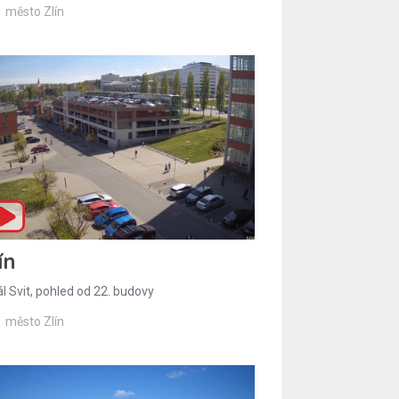
město Zlín
ín
l Svit, pohled od 22. budovy
město Zlín