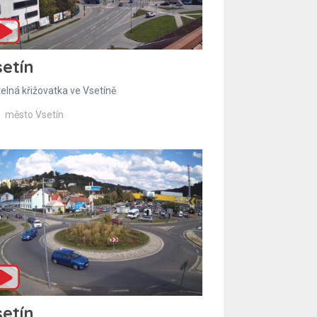
etín
telná křižovatka ve Vsetíně
město Vsetín
etín