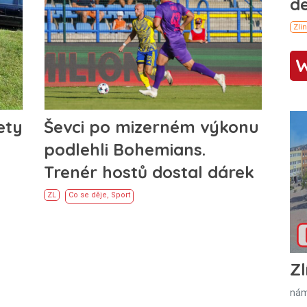
ety
Ševci po mizerném výkonu
podlehli Bohemians.
Trenér hostů dostal dárek
ZL
Co se děje
,
Sport
Zl
nám