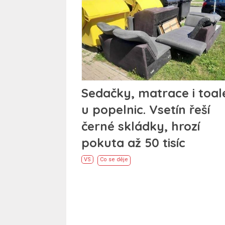
Sedačky, matrace i toal
u popelnic. Vsetín řeší
černé skládky, hrozí
pokuta až 50 tisíc
VS
Co se děje