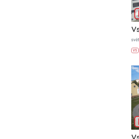
Vs
svě
VS
Vs