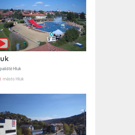
luk
paliště Hluk
město Hluk