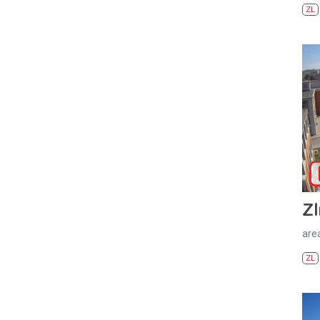
ZL
Zl
areá
ZL