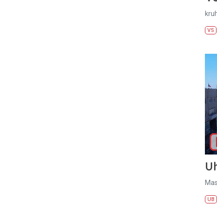
kru
VS
U
Mas
UB