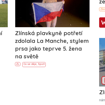
í
Zlínská plavkyně potřetí
zdolala La Manche, stylem
prsa jako teprve 5. žena
na světě
ZL
Co se děje
,
Sport
Zl
nám