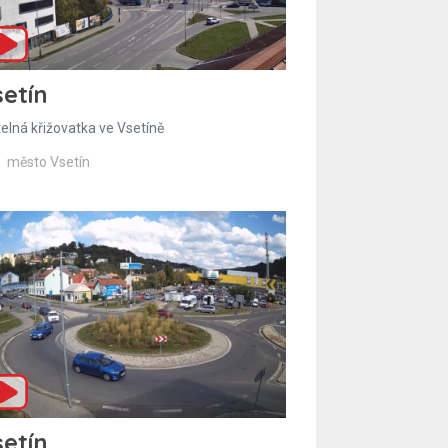
etín
telná křižovatka ve Vsetíně
město Vsetín
etín