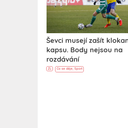
Ševci musejí zašít klokan
kapsu. Body nejsou na
rozdávání
ZL
Co se děje
,
Sport