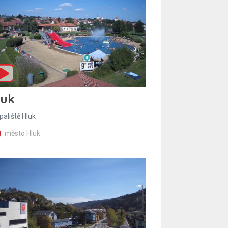
luk
paliště Hluk
město Hluk