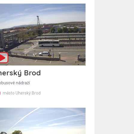
herský Brod
obusové nádraží
město Uherský Brod