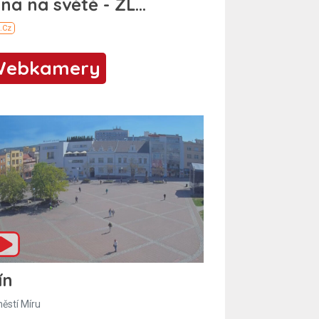
Webkamery
ín
ěstí Míru