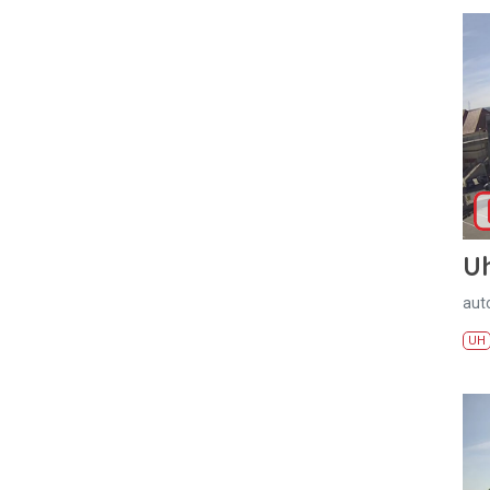
U
aut
UH