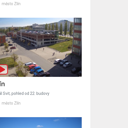
město Zlín
ín
l Svit, pohled od 22. budovy
město Zlín