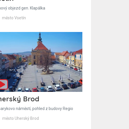
hový objezd gen. Klapálka
město Vsetín
herský Brod
arykovo náměstí, pohled z budovy Regio
město Uherský Brod