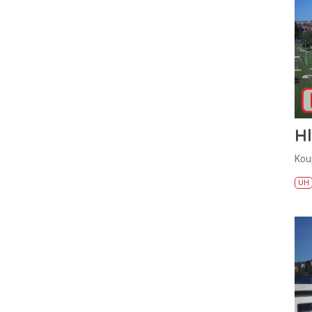
H
Kou
UH