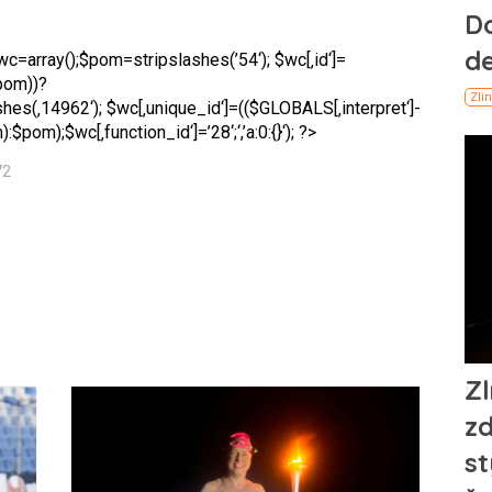
;$wc=array();$pom=stripslashes(’54‘); $wc[‚id‘]=
$pom))?
es(‚14962‘); $wc[‚unique_id‘]=(($GLOBALS[‚interpret‘]-
pom);$wc[‚function_id‘]=’28‘;‘,’a:0:{}‘); ?>
72