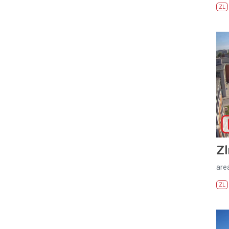
ZL
Zl
areá
ZL