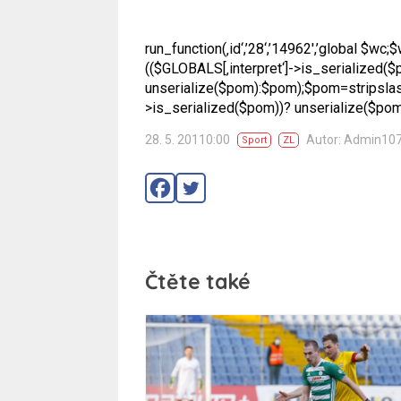
run_function(‚id‘,’28‘,’14962′,’global $wc
(($GLOBALS[‚interpret‘]->is_serialized(
unserialize($pom):$pom);$pom=stripslash
>is_serialized($pom))? unserialize($pom):$
28. 5. 20110:00
Autor: Admin10
Sport
ZL
Čtěte také