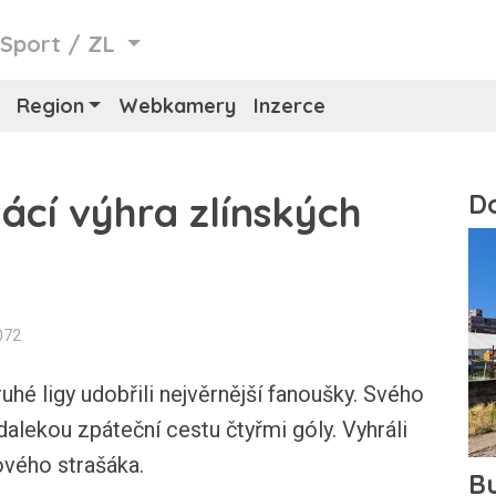
/
Sport
/
ZL
Region
Webkamery
Inzerce
ácí výhra zlínských
072
druhé ligy udobřili nejvěrnější fanoušky. Svého
alekou zpáteční cestu čtyřmi góly. Vyhráli
pového strašáka.