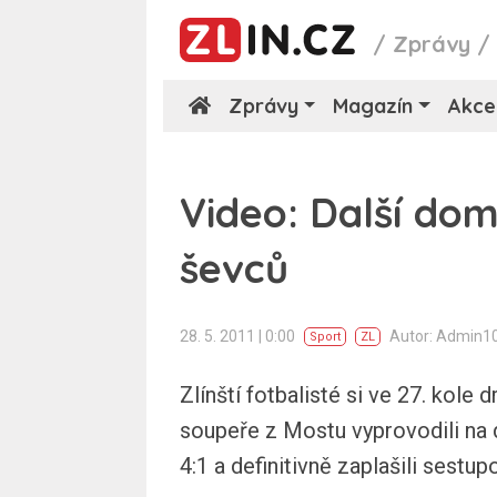
/
Zprávy
Zprávy
Magazín
Akce
Video: Další dom
ševců
28. 5. 2011 | 0:00
Autor: Admin1
Sport
ZL
Zlínští fotbalisté si ve 27. kole 
soupeře z Mostu vyprovodili na d
4:1 a definitivně zaplašili sestu