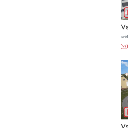
Vs
svě
VS
Vs