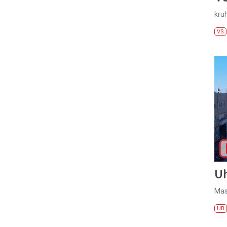
kru
VS
U
Mas
UB