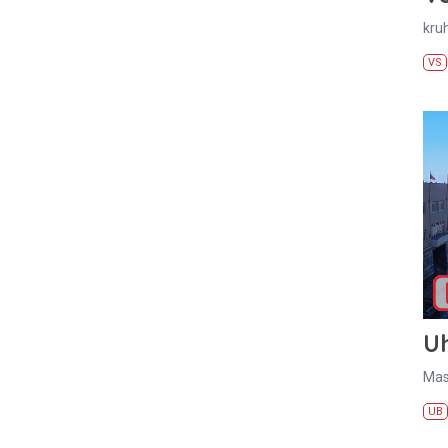
kru
VS
U
Mas
UB