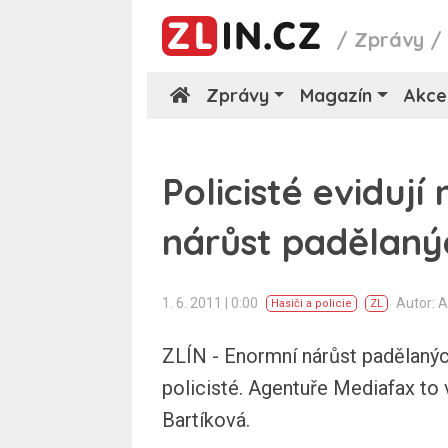
/
Zprávy
Zprávy
Magazín
Akce
Policisté evidují
nárůst padělan
1. 6. 2011 | 0:00
Autor: 
Hasiči a policie
ZL
ZLÍN - Enormní nárůst padělaných
policisté. Agentuře Mediafax to 
Bartíková.