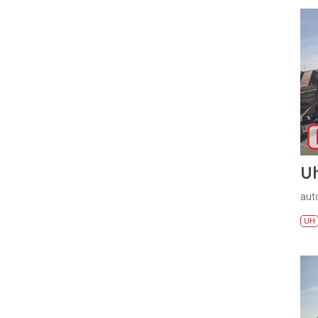
U
aut
UH