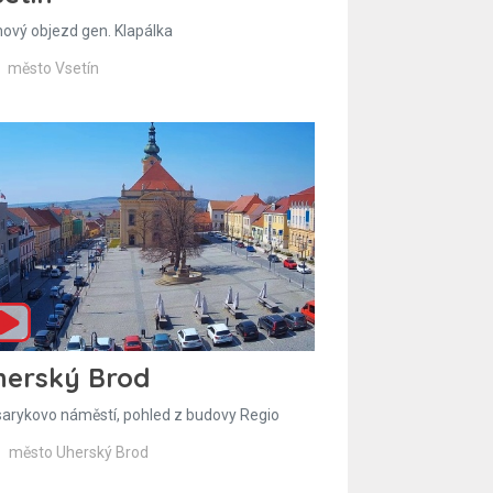
hový objezd gen. Klapálka
město Vsetín
herský Brod
arykovo náměstí, pohled z budovy Regio
město Uherský Brod