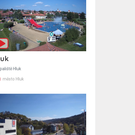
luk
paliště Hluk
město Hluk