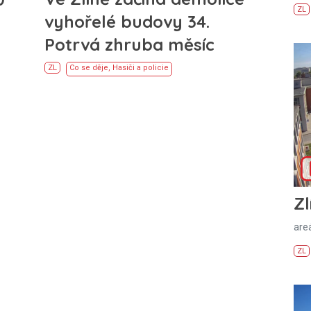
ZL
vyhořelé budovy 34.
Potrvá zhruba měsíc
ZL
Co se děje
,
Hasiči a policie
Zl
areá
ZL