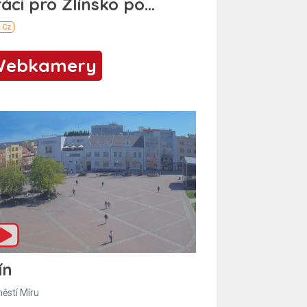
Webkamery
ín
ěstí Míru