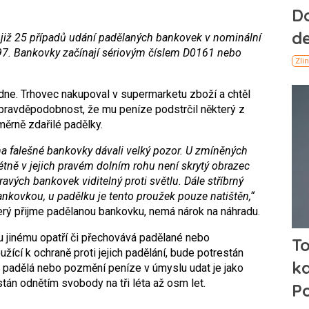
již 25 případů udání padělaných bankovek v nominální
97. Bankovky začínají sériovým číslem D0161 nebo
dne. Trhovec nakupoval v supermarketu zboží a chtěl
 pravděpodobnost, že mu peníze podstrčil některý z
ěrně zdařilé padělky.
a falešné bankovky dávali velký pozor. U zmíněných
tně v jejich pravém dolním rohu není skrytý obrazec
avých bankovek viditelný proti světlu. Dále stříbrný
nkovkou, u padělku je tento proužek pouze natištěn,“
terý přijme padělanou bankovku, nemá nárok na náhradu.
 jinému opatří či přechovává padělané nebo
cí k ochraně proti jejich padělání, bude potrestán
o padělá nebo pozmění peníze v úmyslu udat je jako
tán odnětím svobody na tři léta až osm let.