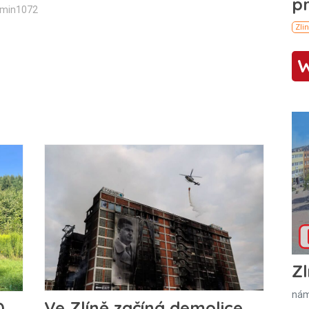
dmin1072
Zl
nám
Ve Zlíně začíná demolice
0