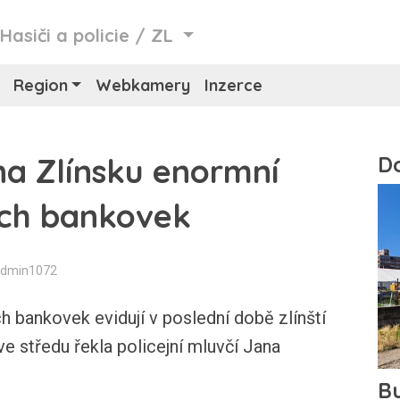
/
Hasiči a policie
/
ZL
Region
Webkamery
Inzerce
 na Zlínsku enormní
ých bankovek
Admin1072
 bankovek evidují v poslední době zlínští
ve středu řekla policejní mluvčí Jana