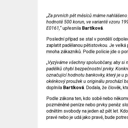
„Za prvních pět měsíců máme nahlášeno 
hodnotě 500 korun, ve variantě vzoru 19
E0161,“
upřesnila
Bartíková
.
Poslední případ se stal v pondělí odpole
zaplatit padělanou pětistovkou. Je velká
mnoha zákazníků. Podle policie jde o pom
„Vyzýváme všechny spoluobčany, aby si n
padělků chybí bezpečnostní prvky. Konkré
označující hodnotu bankovky, který je u pr
okénkový proužek u originálu prochází ba
doplnila
Bartíková
. Dodala, že člověk, k
Podle zákona ten, kdo sobě nebo někomu
pozměněné peníze nebo prvky peněz slouží
odnětím svobody na jeden až pět let. Kd
pravé nebo je udá jako pravé, bude potres