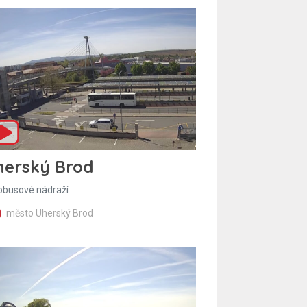
herský Brod
obusové nádraží
město Uherský Brod