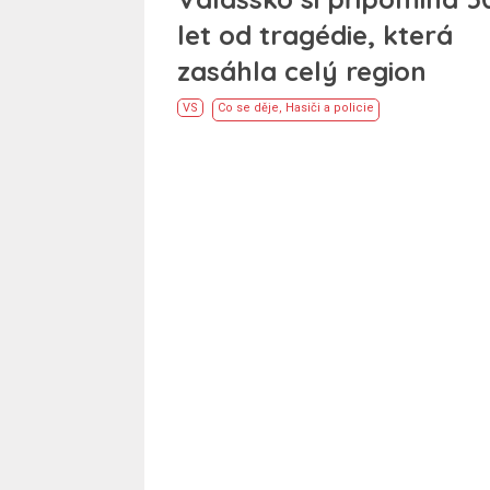
let od tragédie, která
zasáhla celý region
VS
Co se děje
,
Hasiči a policie