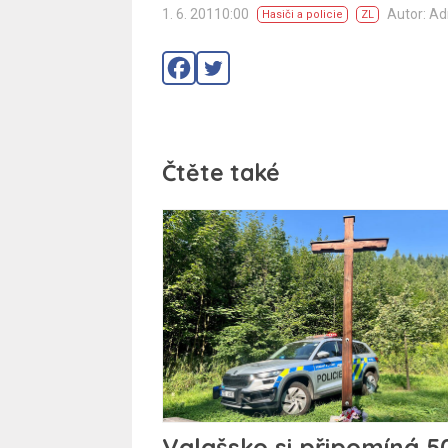
1. 6. 20110:00
Autor: A
Hasiči a policie
ZL
Čtěte také
Valašsko si připomíná 5