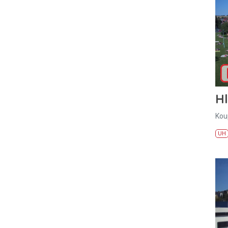
H
Kou
UH