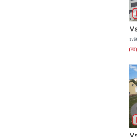
Vs
svě
VS
Vs