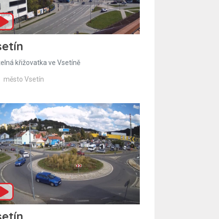
etín
telná křižovatka ve Vsetíně
město Vsetín
etín