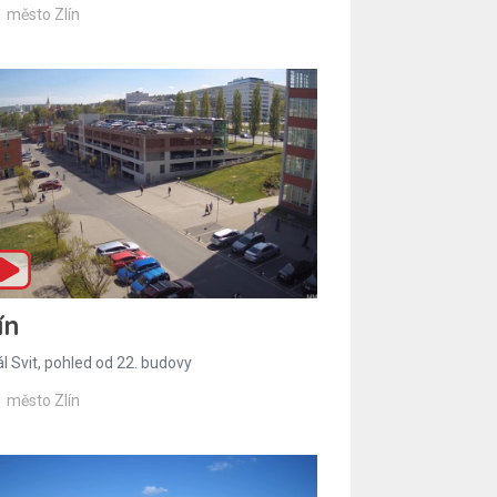
město Zlín
ín
l Svit, pohled od 22. budovy
město Zlín