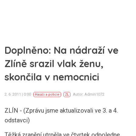
Doplněno: Na nádraží ve
Zlíně srazil vlak ženu,
skončila v nemocnici
2. 6. 2011 | 0:00
Autor: Admin1072
Hasiči a policie
ZL
ZLÍN - (Zprávu jsme aktualizovali ve 3. a 4.
odstavci)
Těžká zranění utrpěla ve čtvrtek odpoledne