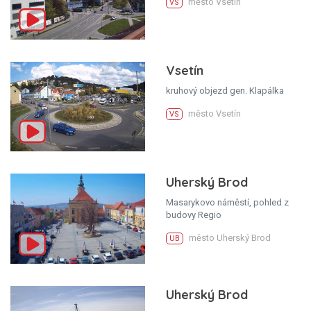
město Vsetín
VS
Vsetín
kruhový objezd gen. Klapálka
město Vsetín
VS
Uherský Brod
Masarykovo náměstí, pohled z
budovy Regio
město Uherský Brod
UB
Uherský Brod