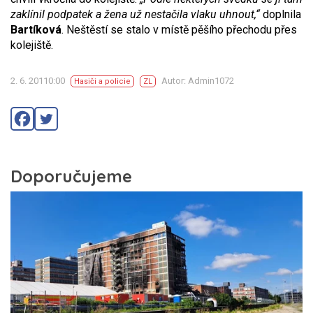
zaklínil podpatek a žena už nestačila vlaku uhnout,“
doplnila
Bartíková
. Neštěstí se stalo v místě pěšího přechodu přes
kolejiště.
2. 6. 20110:00
Autor: Admin1072
Hasiči a policie
ZL