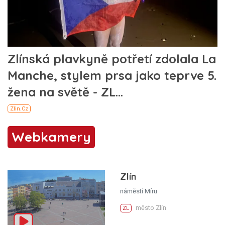
Webkamery
Zlín
náměstí Míru
město Zlín
ZL