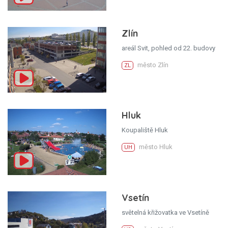
Zlín
areál Svit, pohled od 22. budovy
město Zlín
ZL
Hluk
Koupaliště Hluk
město Hluk
UH
Vsetín
světelná křižovatka ve Vsetíně