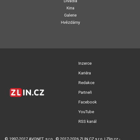
Divadla
Kina
Galerie
Hvězdárny
Inzerce
Kariéra
Redakce
Partneři
Facebook
YouTube
RSS kanál
© 1997-2017 AVONET, s.r.o., © 2017-2026 ZLIN.CZ s.r.o. | Zlin.cz -