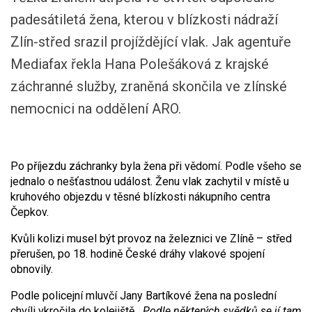
padesátiletá žena, kterou v blízkosti nádraží
Zlín-střed srazil projíždějící vlak. Jak agentuře
Mediafax řekla Hana Polešáková z krajské
záchranné služby, zraněná skončila ve zlínské
nemocnici na oddělení ARO.
Po příjezdu záchranky byla žena při vědomí. Podle všeho se
jednalo o nešťastnou událost. Ženu vlak zachytil v místě u
kruhového objezdu v těsné blízkosti nákupního centra
Čepkov.
Kvůli kolizi musel být provoz na železnici ve Zlíně – střed
přerušen, po 18. hodině České dráhy vlakové spojení
obnovily.
Podle policejní mluvčí Jany Bartíkové žena na poslední
chvíli vkročila do kolejiště.
„Podle některých svědků se jí tam