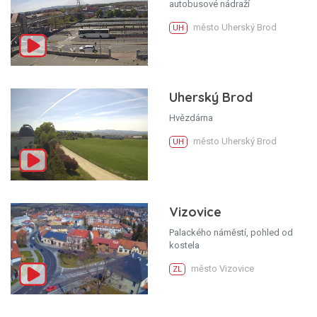
autobusové nádraží
město Uherský Brod
UH
Uherský Brod
Hvězdárna
město Uherský Brod
UH
Vizovice
Palackého náměstí, pohled od
kostela
město Vizovice
ZL