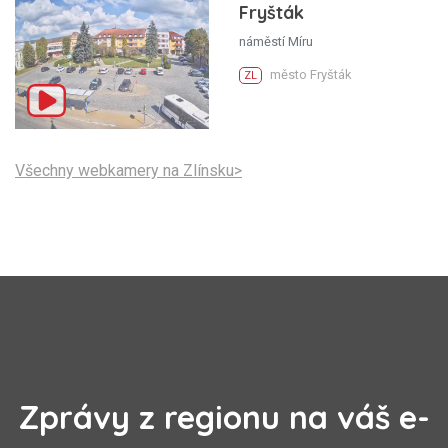
Fryšták
náměstí Míru
město Fryšták
ZL
Všechny webkamery na Zlínsku>
Zprávy z regionu na váš e-