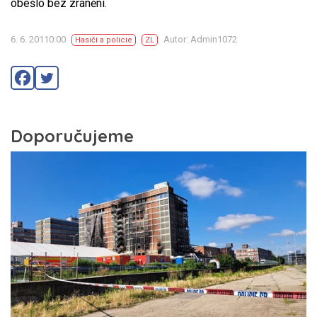
obešlo bez zranění.
6. 6. 20110:00
Autor: Admin1072
Hasiči a policie
ZL