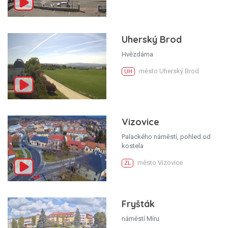
Uherský Brod
Hvězdárna
město Uherský Brod
UH
Vizovice
Palackého náměstí, pohled od
kostela
město Vizovice
ZL
Fryšták
náměstí Míru