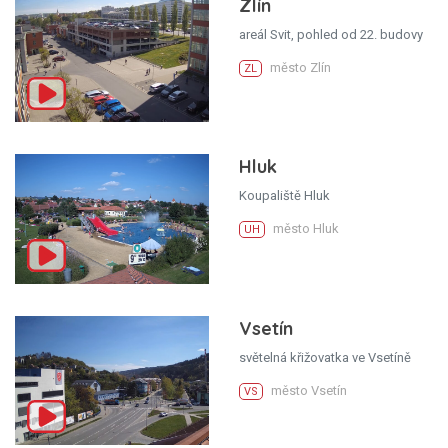
Zlín
areál Svit, pohled od 22. budovy
město Zlín
ZL
Hluk
Koupaliště Hluk
město Hluk
UH
Vsetín
světelná křižovatka ve Vsetíně
město Vsetín
VS