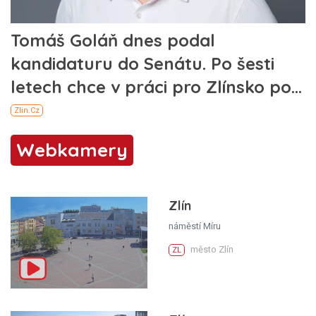
Webkamery
Zlín
náměstí Míru
město Zlín
ZL