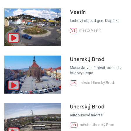
Vsetín
kruhový objezd gen. Klapálka
město Vsetín
VS
Uherský Brod
Masarykovo náměstí, pohled z
budovy Regio
město Uherský Brod
UB
Uherský Brod
autobusové nádraží
město Uherský Brod
UH