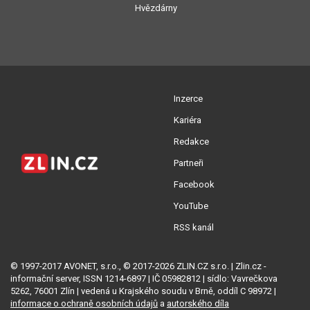
Hvězdárny
Inzerce
Kariéra
Redakce
Partneři
Facebook
YouTube
RSS kanál
© 1997-2017 AVONET, s.r.o., © 2017-2026 ZLIN.CZ s.r.o. | Zlin.cz -
informační server, ISSN 1214-6897 | IČ 05982812 | sídlo: Vavrečkova
5262, 76001 Zlín | vedená u Krajského soudu v Brně, oddíl C 98972 |
informace o ochraně osobních údajů
a
autorského díla