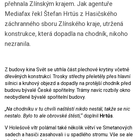
přehnala Zlínským krajem. Jak agentuře
Mediafax řekl Štefan Hrtús z Hasičského
záchranného sboru Zlínského kraje, utržená
konstrukce, která dopadla na chodník, nikoho
nezranila.
Z budovy kina Svět se utrhla část plechové krytiny včetně
dřevěných konstrukcí. Trosky střechy přeletěly přes hlavní
silnici a kruhový objezd a dopadly na protější chodník před
budovu bývalé České spořitelny. Trámy navíc rozbily okno
neobydlené bývalé spořitelní budovy.
„Na chodníku v tu chvíli naštěstí nikdo nestál, takže se nic
nestalo. Bylo to ale obrovské štěstí,“
doplnil
Hrtús
.
V Holešově vítr polámal také několik větví ve Smetanových
sadech a hasiči zasahovali i u spadlého stromu. Vše se ale