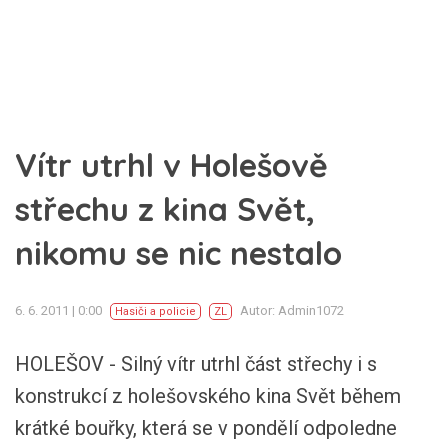
Vítr utrhl v Holešově
střechu z kina Svět,
nikomu se nic nestalo
6. 6. 2011 | 0:00
Autor: Admin1072
Hasiči a policie
ZL
HOLEŠOV - Silný vítr utrhl část střechy i s
konstrukcí z holešovského kina Svět během
krátké bouřky, která se v pondělí odpoledne