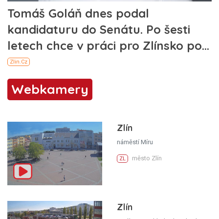
Webkamery
Zlín
náměstí Míru
město Zlín
ZL
Zlín