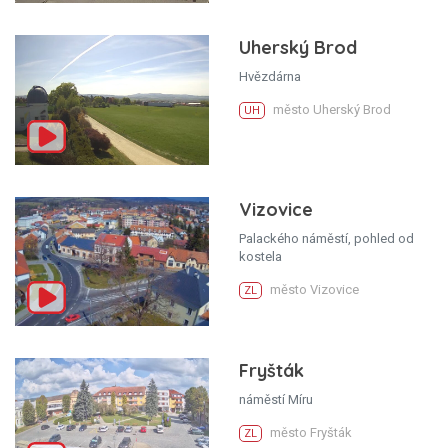
Uherský Brod
Hvězdárna
město Uherský Brod
UH
Vizovice
Palackého náměstí, pohled od
kostela
město Vizovice
ZL
Fryšták
náměstí Míru
město Fryšták
ZL