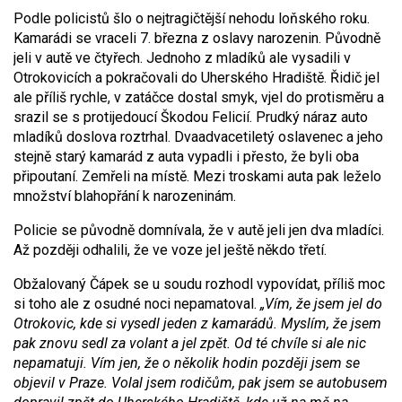
Podle policistů šlo o nejtragičtější nehodu loňského roku.
Kamarádi se vraceli 7. března z oslavy narozenin. Původně
jeli v autě ve čtyřech. Jednoho z mladíků ale vysadili v
Otrokovicích a pokračovali do Uherského Hradiště. Řidič jel
ale příliš rychle, v zatáčce dostal smyk, vjel do protisměru a
srazil se s protijedoucí Škodou Felicií. Prudký náraz auto
mladíků doslova roztrhal. Dvaadvacetiletý oslavenec a jeho
stejně starý kamarád z auta vypadli i přesto, že byli oba
připoutaní. Zemřeli na místě. Mezi troskami auta pak leželo
množství blahopřání k narozeninám.
Policie se původně domnívala, že v autě jeli jen dva mladíci.
Až později odhalili, že ve voze jel ještě někdo třetí.
Obžalovaný Čápek se u soudu rozhodl vypovídat, příliš moc
si toho ale z osudné noci nepamatoval.
„Vím, že jsem jel do
Otrokovic, kde si vysedl jeden z kamarádů. Myslím, že jsem
pak znovu sedl za volant a jel zpět. Od té chvíle si ale nic
nepamatuji. Vím jen, že o několik hodin později jsem se
objevil v Praze. Volal jsem rodičům, pak jsem se autobusem