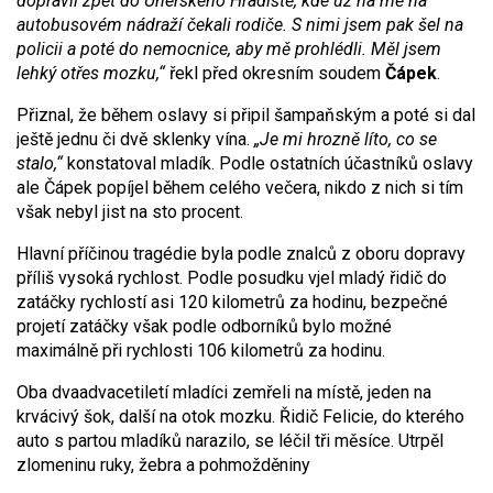
dopravil zpět do Uherského Hradiště, kde už na mě na
autobusovém nádraží čekali rodiče. S nimi jsem pak šel na
policii a poté do nemocnice, aby mě prohlédli. Měl jsem
lehký otřes mozku,“
řekl před okresním soudem
Čápek
.
Přiznal, že během oslavy si připil šampaňským a poté si dal
ještě jednu či dvě sklenky vína.
„Je mi hrozně líto, co se
stalo,“
konstatoval mladík. Podle ostatních účastníků oslavy
ale Čápek popíjel během celého večera, nikdo z nich si tím
však nebyl jist na sto procent.
Hlavní příčinou tragédie byla podle znalců z oboru dopravy
příliš vysoká rychlost. Podle posudku vjel mladý řidič do
zatáčky rychlostí asi 120 kilometrů za hodinu, bezpečné
projetí zatáčky však podle odborníků bylo možné
maximálně při rychlosti 106 kilometrů za hodinu.
Oba dvaadvacetiletí mladíci zemřeli na místě, jeden na
krvácivý šok, další na otok mozku. Řidič Felicie, do kterého
auto s partou mladíků narazilo, se léčil tři měsíce. Utrpěl
zlomeninu ruky, žebra a pohmožděniny