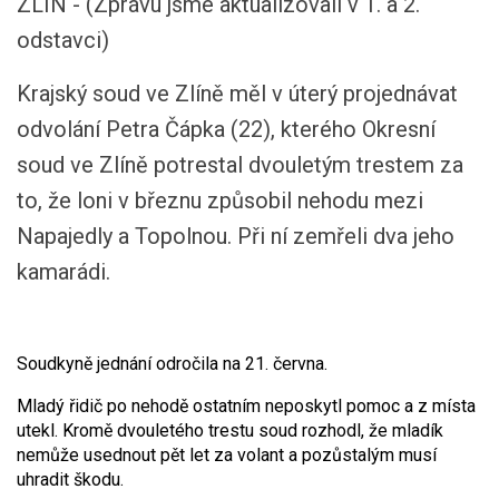
ZLÍN - (Zprávu jsme aktualizovali v 1. a 2.
odstavci)
Krajský soud ve Zlíně měl v úterý projednávat
odvolání Petra Čápka (22), kterého Okresní
soud ve Zlíně potrestal dvouletým trestem za
to, že loni v březnu způsobil nehodu mezi
Napajedly a Topolnou. Při ní zemřeli dva jeho
kamarádi.
Soudkyně jednání odročila na 21. června.
Mladý řidič po nehodě ostatním neposkytl pomoc a z místa
utekl. Kromě dvouletého trestu soud rozhodl, že mladík
nemůže usednout pět let za volant a pozůstalým musí
uhradit škodu.