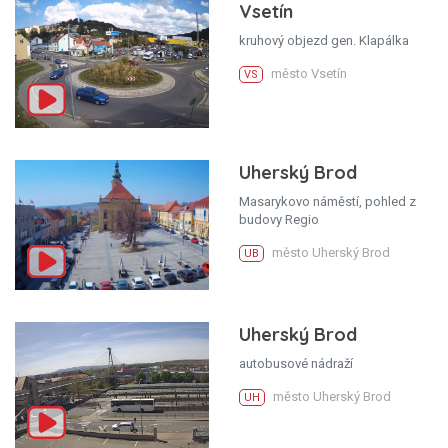
Vsetín
kruhový objezd gen. Klapálka
město Vsetín
VS
Uherský Brod
Masarykovo náměstí, pohled z
budovy Regio
město Uherský Brod
UB
Uherský Brod
autobusové nádraží
město Uherský Brod
UH