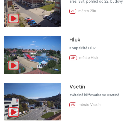
areál Svit, pohled od 22. budovy
město Zlín
ZL
Hluk
Koupaliště Hluk
město Hluk
UH
Vsetín
světelná křižovatka ve Vsetíně
město Vsetín
VS