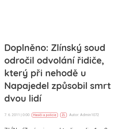
Doplněno: Zlínský soud
odročil odvolání řidiče,
který při nehodě u
Napajedel způsobil smrt
dvou lidí
7. 6. 2011 | 0:00
Autor: Admin1072
Hasiči a policie
ZL