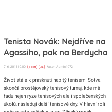
Tenista Novák: Nejdříve na
Agassiho, pak na Berdycha
7. 6. 2011 | 0:00
Autor: Admin1072
Sport
ZL
Život stále k prasknutí nabitý tenisem. Sotva
skončil prostějovský tenisový turnaj, kde měl
řadu nejen ryze tenisových ale i společenských
úkolů, následují další tenisové dny. V hlavní roli