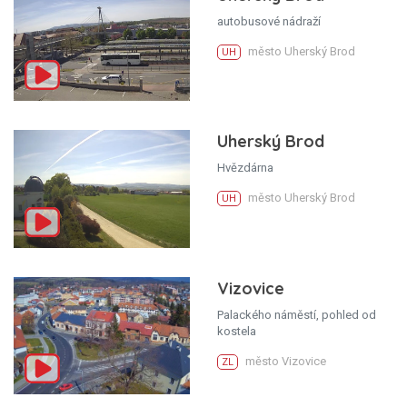
autobusové nádraží
město Uherský Brod
UH
Uherský Brod
Hvězdárna
město Uherský Brod
UH
Vizovice
Palackého náměstí, pohled od
kostela
město Vizovice
ZL