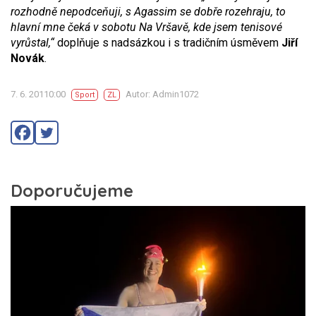
rozhodně nepodceňuji, s Agassim se dobře rozehraju, to
hlavní mne čeká v sobotu Na Vršavě, kde jsem tenisové
vyrůstal,“
doplňuje s nadsázkou i s tradičním úsměvem
Jiří
Novák
.
7. 6. 20110:00
Autor: Admin1072
Sport
ZL