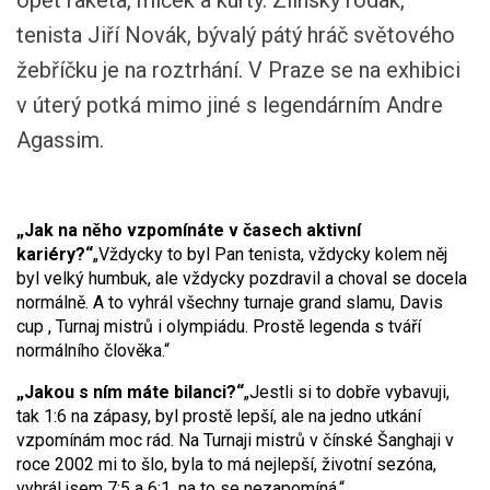
opět raketa, míček a kurty. Zlínský rodák,
tenista Jiří Novák, bývalý pátý hráč světového
žebříčku je na roztrhání. V Praze se na exhibici
v úterý potká mimo jiné s legendárním Andre
Agassim.
„Jak na něho vzpomínáte v časech aktivní
kariéry?“
„Vždycky to byl Pan tenista, vždycky kolem něj
byl velký humbuk, ale vždycky pozdravil a choval se docela
normálně. A to vyhrál všechny turnaje grand slamu, Davis
cup , Turnaj mistrů i olympiádu. Prostě legenda s tváří
normálního člověka.“
„Jakou s ním máte bilanci?“
„Jestli si to dobře vybavuji,
tak 1:6 na zápasy, byl prostě lepší, ale na jedno utkání
vzpomínám moc rád. Na Turnaji mistrů v čínské Šanghaji v
roce 2002 mi to šlo, byla to má nejlepší, životní sezóna,
vyhrál jsem 7:5 a 6:1, na to se nezapomíná.“