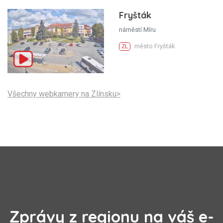
Fryšták
náměstí Míru
město Fryšták
ZL
Všechny webkamery na Zlínsku>
Zprávy z regionu na váš e-