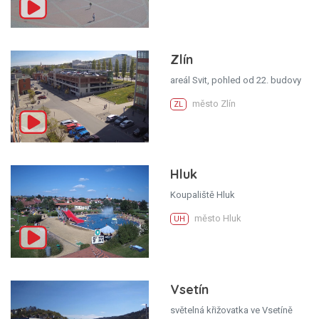
Zlín
areál Svit, pohled od 22. budovy
město Zlín
ZL
Hluk
Koupaliště Hluk
město Hluk
UH
Vsetín
světelná křižovatka ve Vsetíně