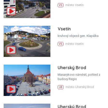
město Vsetín
VS
Vsetín
kruhový objezd gen. Klapálka
město Vsetín
VS
Uherský Brod
Masarykovo náměstí, pohled z
budovy Regio
město Uherský Brod
UB
Uherský Brod