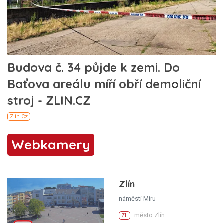
Webkamery
Zlín
náměstí Míru
město Zlín
ZL