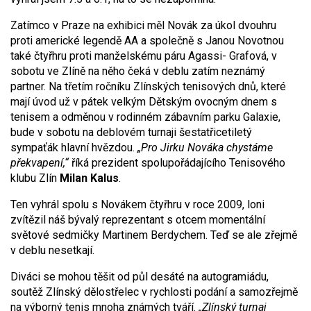
Zatímco v Praze na exhibici měl Novák za úkol dvouhru
proti americké legendě AA a společně s Janou Novotnou
také čtyřhru proti manželskému páru Agassi- Grafová, v
sobotu ve Zlíně na něho čeká v deblu zatím neznámý
partner. Na třetím ročníku Zlínských tenisových dnů, které
mají úvod už v pátek velkým Dětským ovocným dnem s
tenisem a odměnou v rodinném zábavním parku Galaxie,
bude v sobotu na deblovém turnaji šestatřicetiletý
sympaťák hlavní hvězdou.
„Pro Jirku Nováka chystáme
překvapení,“
říká prezident spolupořádajícího Tenisového
klubu Zlín
Milan Kalus
.
Ten vyhrál spolu s Novákem čtyřhru v roce 2009, loni
zvítězil náš bývalý reprezentant s otcem momentální
světové sedmičky Martinem Berdychem. Teď se ale zřejmě
v deblu nesetkají.
Diváci se mohou těšit od půl desáté na autogramiádu,
soutěž Zlínský dělostřelec v rychlosti podání a samozřejmě
na výborný tenis mnoha známých tváří.
„Zlínský turnaj