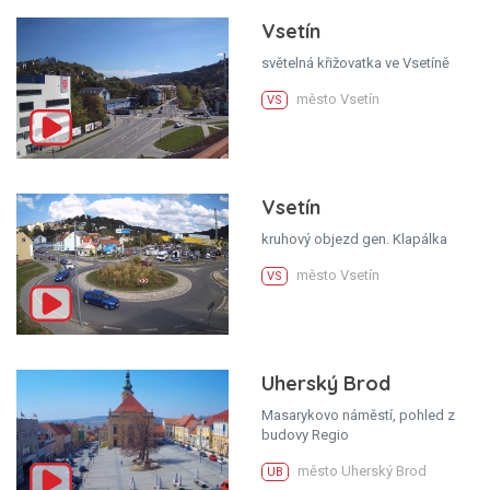
Vsetín
světelná křižovatka ve Vsetíně
město Vsetín
VS
Vsetín
kruhový objezd gen. Klapálka
město Vsetín
VS
Uherský Brod
Masarykovo náměstí, pohled z
budovy Regio
město Uherský Brod
UB