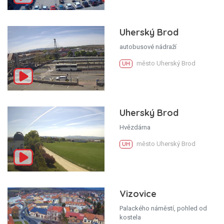
Uherský Brod
autobusové nádraží
město Uherský Brod
UH
Uherský Brod
Hvězdárna
město Uherský Brod
UH
Vizovice
Palackého náměstí, pohled od
kostela