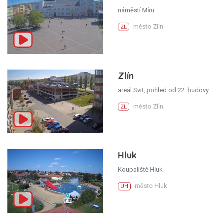
náměstí Míru
město Zlín
ZL
Zlín
areál Svit, pohled od 22. budovy
město Zlín
ZL
Hluk
Koupaliště Hluk
město Hluk
UH