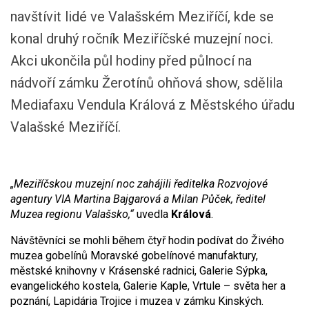
navštívit lidé ve Valašském Meziříčí, kde se
konal druhý ročník Meziříčské muzejní noci.
Akci ukončila půl hodiny před půlnocí na
nádvoří zámku Žerotínů ohňová show, sdělila
Mediafaxu Vendula Králová z Městského úřadu
Valašské Meziříčí.
„Meziříčskou muzejní noc zahájili ředitelka Rozvojové
agentury VIA Martina Bajgarová a Milan Půček, ředitel
Muzea regionu Valašsko,“
uvedla
Králová
.
Návštěvníci se mohli během čtyř hodin podívat do Živého
muzea gobelínů Moravské gobelínové manufaktury,
městské knihovny v Krásenské radnici, Galerie Sýpka,
evangelického kostela, Galerie Kaple, Vrtule – světa her a
poznání, Lapidária Trojice i muzea v zámku Kinských.