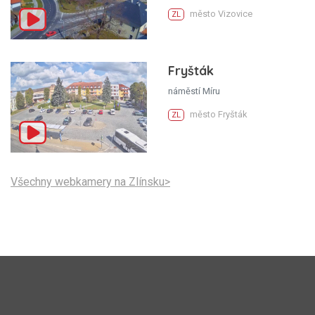
město Vizovice
ZL
Fryšták
náměstí Míru
město Fryšták
ZL
Všechny webkamery na Zlínsku>