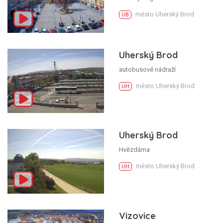
město Uherský Brod
UB
Uherský Brod
autobusové nádraží
město Uherský Brod
UH
Uherský Brod
Hvězdárna
město Uherský Brod
UH
Vizovice