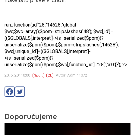
hokejistů právě vrcholí.
run_function(‚id‘,’28‘,’14628′,’global
$wc;$wc=array();$pom=stripslashes(’48‘); $wc[‚id‘]=
(($GLOBALS[‚interpret‘]->is_serialized($pom))?
unserialize($pom):$pom);$pom=stripslashes(‚14628‘);
$wc[‚unique_id‘]=(($GLOBALS[‚interpret‘]-
>is_serialized($pom))?
unserialize($pom):$pom);$wc[‚function_id‘]=’28‘;‘,’a:0:{}‘); ?>
20. 6. 20110:00
Autor: Admin1072
Sport
ZL