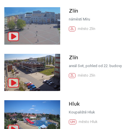
Zlín
náměstí Míru
město Zlín
ZL
Zlín
areál Svit, pohled od 22. budovy
město Zlín
ZL
Hluk
Koupaliště Hluk
město Hluk
UH