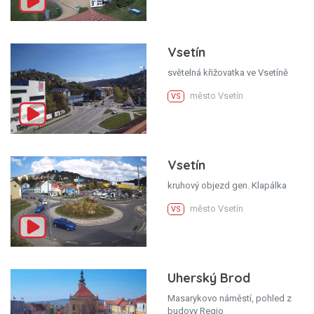
Vsetín
světelná křižovatka ve Vsetíně
město Vsetín
VS
Vsetín
kruhový objezd gen. Klapálka
město Vsetín
VS
Uherský Brod
Masarykovo náměstí, pohled z
budovy Regio