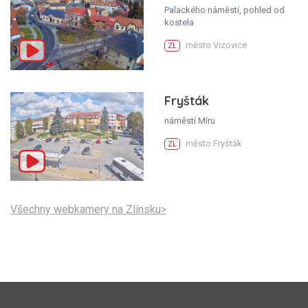
Palackého náměstí, pohled od
kostela
město Vizovice
ZL
Fryšták
náměstí Míru
město Fryšták
ZL
Všechny webkamery na Zlínsku>