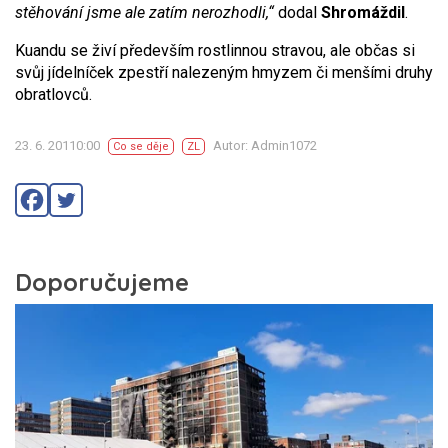
stěhování jsme ale zatím nerozhodli,“
dodal
Shromáždil
.
Kuandu se živí především rostlinnou stravou, ale občas si
svůj jídelníček zpestří nalezeným hmyzem či menšími druhy
obratlovců.
23. 6. 20110:00
Autor: Admin1072
Co se děje
ZL