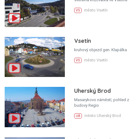
město Vsetín
VS
Vsetín
kruhový objezd gen. Klapálka
město Vsetín
VS
Uherský Brod
Masarykovo náměstí, pohled z
budovy Regio
město Uherský Brod
UB