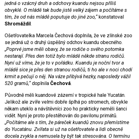
jedná o vzácný druh a odchovy kuandu nejsou příliš
obvyklé. O mládě tak bude jistě velký zájem a počítáme s
tím, že od nás mládě poputuje do jiné zoo,“
konstatoval
Shromáždil
.
Ošetřovatelka Marcela Čechová doplnila, že ve zlínské zoo
se jedná už o druhý úspěšný odchov kuandu obecného.
„Poprvé jsme měli obavy, že se rodiče o svého potomka
nestarají. Přes den totiž bylo mládě někde stranu rodičů.
Nyní už víme, že je to v pořádku. Kuandu je noční tvor a
mládě sice je přes den stranou rodičů, ti ho ale v noci chodí
krmit a pečují o něj. Na váze přibývá hezky, naposledy vážil
520 gramů,“
doplnila
Čechová
.
Původně měli kuandové zázemí v tropické hale Yucatán.
Jelikož ale zvíře velmi dobře šplhá po stromech, obvykle
někam uteklo a návštěvníci zoo ho prakticky neměli šanci
vidět. Nyní je proto přestěhován do pavilonu primátů.
„Počítáme ale s tím, že páreček kuandů znovu přemístíme
do Yucatánu. Zvířata si už na ošetřovatele a lidi obecně
docela zvykla a nemusela by být tak stresována. O termínu