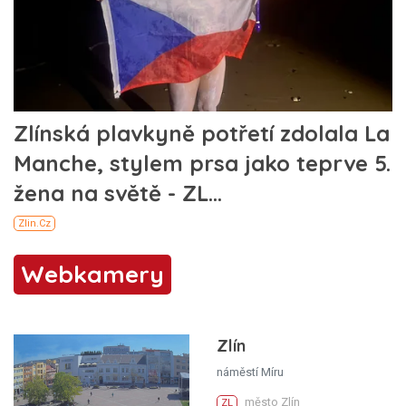
Webkamery
Zlín
náměstí Míru
město Zlín
ZL