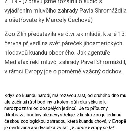
ZLÍN - (Zprávu jsme rozšířili o audio s
vyjádřením mluvčího zahrady Pavla Shromáždila
a ošetřovatelky Marcely Čechové)
Zoo Zlín představila ve čtvrtek mládě, které 13.
června přivedl na svět páreček jihoamerických
hlodavců kuandu obecného. Jak agentuře
Mediafax řekl mluvčí zahrady Pavel Shromáždil,
v rámci Evropy jde o poměrně vzácný odchov.
Když se kuandu narodí, má rezavou srst, od druhého dne mu
ale začínají růst bodliny a kolem půl roku věku je k
nerozpoznání od dospělých jedinců. Je to příbuzný
dikobraza, bodliny ale nevystřeluje. Zlínská zoo je jedinou
českou zoologickou zahradou, která kuandu chová, v Evropě
je evidována asi dvacítka zvířat.
„V rámci Evropy se tak