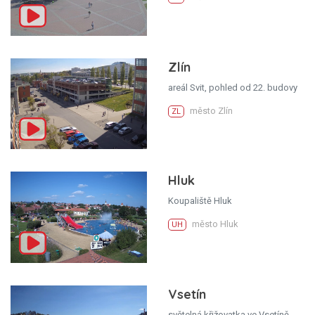
Zlín
areál Svit, pohled od 22. budovy
město Zlín
ZL
Hluk
Koupaliště Hluk
město Hluk
UH
Vsetín
světelná křižovatka ve Vsetíně