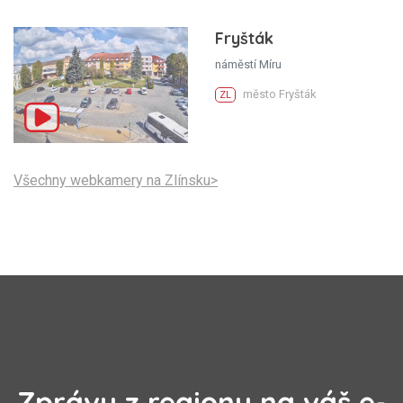
Fryšták
náměstí Míru
město Fryšták
ZL
Všechny webkamery na Zlínsku>
Zprávy z regionu na váš e-