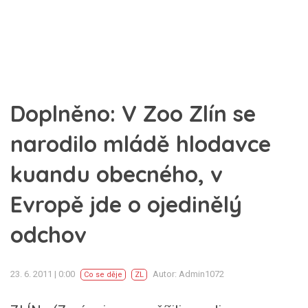
Doplněno: V Zoo Zlín se
narodilo mládě hlodavce
kuandu obecného, v
Evropě jde o ojedinělý
odchov
23. 6. 2011 | 0:00
Autor: Admin1072
Co se děje
ZL