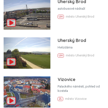
Uherský Brod
autobusové nádraží
město Uherský Brod
UH
Uherský Brod
Hvězdárna
město Uherský Brod
UH
Vizovice
Palackého náměstí, pohled od
kostela
město Vizovice
ZL