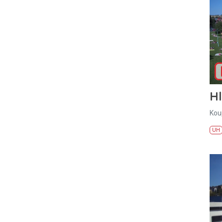
H
Kou
UH