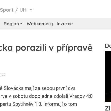
/
Sport
/
UH
Region
Webkamery
Inzerce
cka porazili v přípravě
1072
Slovácka mají za sebou první dva
prve v sobotu dopoledne zdolali Vracov 4:0
artu Spytihněv 1:0. Informují o tom