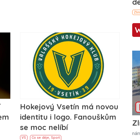
í
Hokejový Vsetín má novou
lem
identitu i logo. Fanouškům
Zl
se moc nelíbí
nám
VS
Co se děje
,
Sport