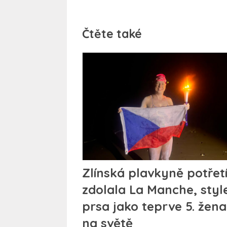
Čtěte také
Zlínská plavkyně potřet
zdolala La Manche, sty
prsa jako teprve 5. žena
na světě