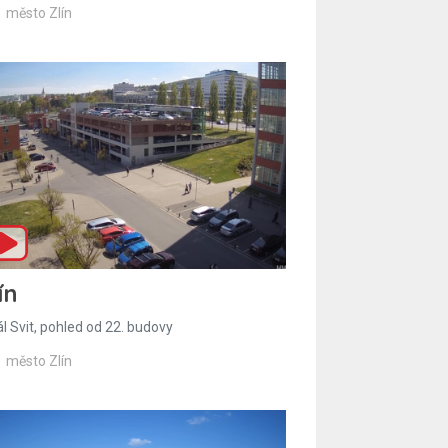
město Zlín
ín
l Svit, pohled od 22. budovy
město Zlín