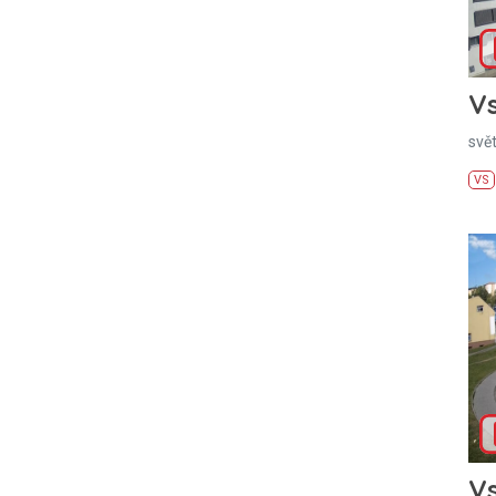
Vs
svě
VS
Vs