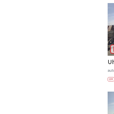
U
aut
UH