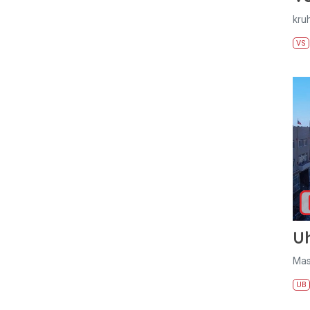
kru
VS
U
Mas
UB