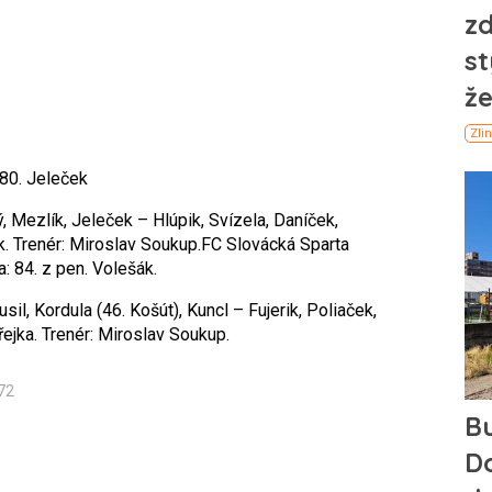
 80. Jeleček
, Mezlík, Jeleček – Hlúpik, Svízela, Daníček,
k. Trenér: Miroslav Soukup.FC Slovácká Sparta
: 84. z pen. Volešák.
il, Kordula (46. Košút), Kuncl – Fujerik, Poliaček,
řejka. Trenér: Miroslav Soukup.
72