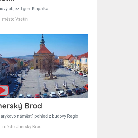
hový objezd gen. Klapálka
město Vsetín
herský Brod
arykovo náměstí, pohled z budovy Regio
město Uherský Brod