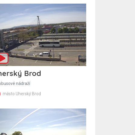
herský Brod
obusové nádraží
město Uherský Brod