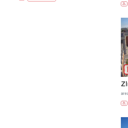
ZL
Zl
areá
ZL