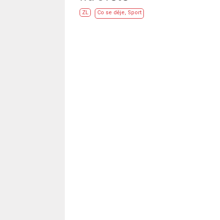
ZL
Co se děje
,
Sport