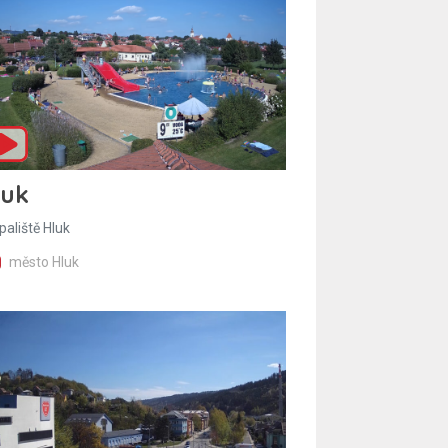
luk
paliště Hluk
město Hluk