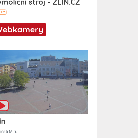
Webkamery
ín
ěstí Míru