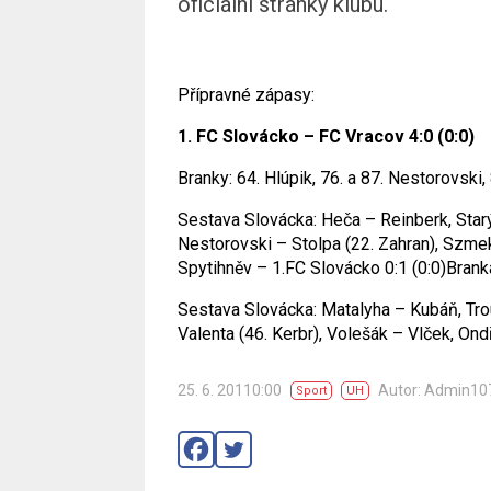
oficiální stránky klubu.
Přípravné zápasy:
1. FC Slovácko – FC Vracov 4:0 (0:0)
Branky: 64. Hlúpik, 76. a 87. Nestorovski,
Sestava Slovácka: Heča – Reinberk, Starý
Nestorovski – Stolpa (22. Zahran), Szme
Spytihněv – 1.FC Slovácko 0:1 (0:0)Branka
Sestava Slovácka: Matalyha – Kubáň, Trous
Valenta (46. Kerbr), Volešák – Vlček, Ond
25. 6. 20110:00
Autor: Admin10
Sport
UH