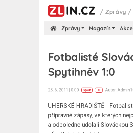
/
Zprávy
Zprávy
Magazín
Akce
Fotbalisté Slová
Spytihněv 1:0
25. 6. 2011 | 0:00
Autor: Admin
Sport
UH
UHERSKÉ HRADIŠTĚ - Fotbalisté 
přípravné zápasy, ve kterých nej
a odpoledne udolali Slováckou Sp