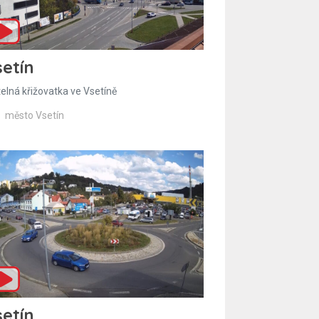
etín
telná křižovatka ve Vsetíně
město Vsetín
etín