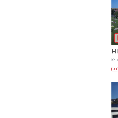
H
Kou
UH