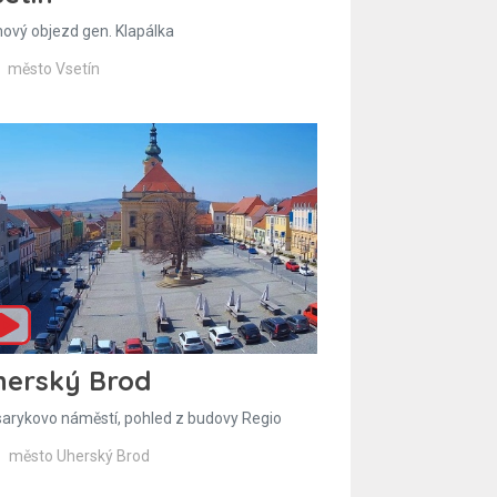
hový objezd gen. Klapálka
město Vsetín
herský Brod
arykovo náměstí, pohled z budovy Regio
město Uherský Brod