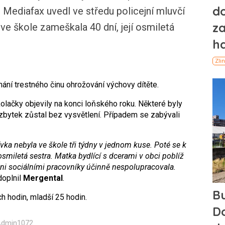
 Mediafax uvedl ve středu policejní mluvčí
 ve škole zameškala 40 dní, její osmiletá
hání trestného činu ohrožování výchovy dítěte.
kolačky objevily na konci loňského roku. Některé byly
 zbytek zůstal bez vysvětlení. Případem se zabývali
ívka nebyla ve škole tři týdny v jednom kuse. Poté se k
í osmiletá sestra. Matka bydlící s dcerami v obci poblíž
ni sociálními pracovníky účinně nespolupracovala.
oplnil
Mergental
.
h hodin, mladší 25 hodin.
 Admin1072