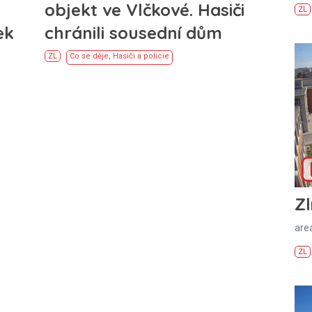
objekt ve Vlčkové. Hasiči
ZL
ek
chránili sousední dům
ZL
Co se děje
,
Hasiči a policie
Zl
areá
ZL