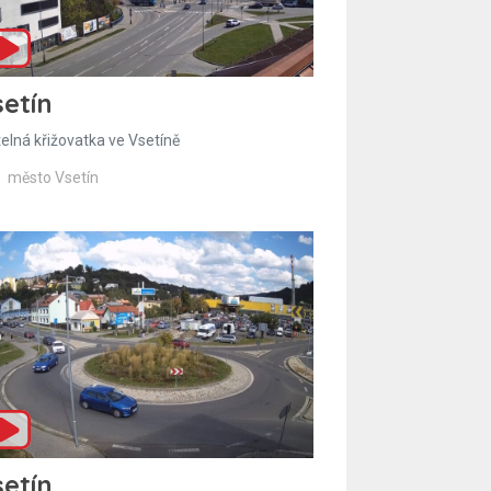
etín
telná křižovatka ve Vsetíně
město Vsetín
etín