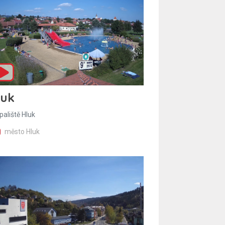
luk
paliště Hluk
město Hluk