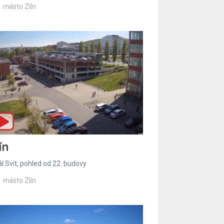
město Zlín
ín
l Svit, pohled od 22. budovy
město Zlín