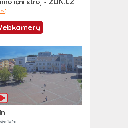
Webkamery
ín
ěstí Míru