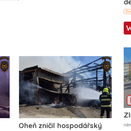
Zl
Oheň zničil hospodářský
nám