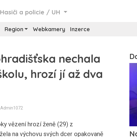
/
Hasiči a policie
/
UH
Region
Webkamery
Inzerce
hradišťska nechala
kolu, hrozí jí až dva
: Admin1072
y vězení hrozí ženě (29) z
ížela na výchovu svých dcer opakovaně