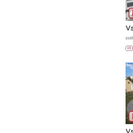
Vs
svě
VS
Vs