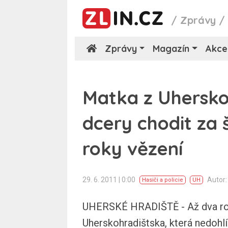
/
Zprávy
Zprávy
Magazín
Akce
Matka z Uhersko
dcery chodit za š
roky vězení
29. 6. 2011 | 0:00
Autor
Hasiči a policie
UH
UHERSKÉ HRADIŠTĚ - Až dva rok
Uherskohradištska, která nedohl