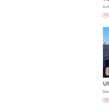
kru
VS
U
Mas
UB