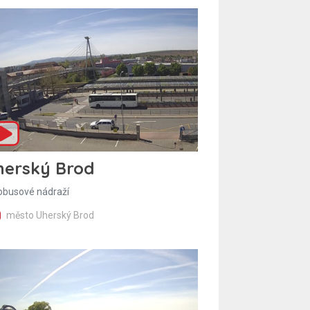
herský Brod
obusové nádraží
město Uherský Brod