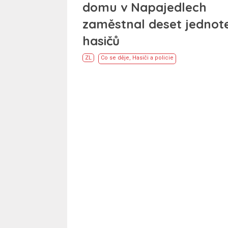
domu v Napajedlech
zaměstnal deset jednot
hasičů
ZL
Co se děje
,
Hasiči a policie