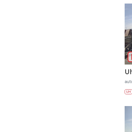
U
aut
UH