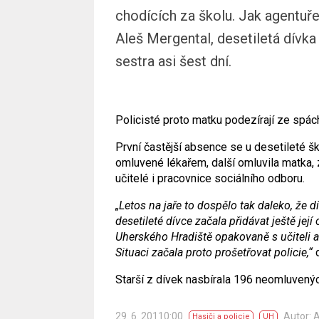
chodících za školu. Jak agentuře
Aleš Mergental, desetiletá dívka
sestra asi šest dní.
Policisté proto matku podezírají ze spác
První častější absence se u desetileté š
omluvené lékařem, další omluvila matka,
učitelé i pracovnice sociálního odboru.
„Letos na jaře to dospělo tak daleko, že d
desetileté dívce začala přidávat ještě jej
Uherského Hradiště opakovaně s učiteli a
Situaci začala proto prošetřovat policie,“
d
Starší z dívek nasbírala 196 neomluvenýc
29. 6. 20110:00
Autor:
Hasiči a policie
UH