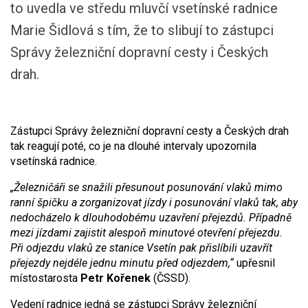
to uvedla ve středu mluvčí vsetínské radnice
Marie Šidlová s tím, že to slibují to zástupci
Správy železniční dopravní cesty i Českých
drah.
Zástupci Správy železniční dopravní cesty a Českých drah
tak reagují poté, co je na dlouhé intervaly upozornila
vsetínská radnice.
„Železničáři se snažili přesunout posunování vlaků mimo
ranní špičku a zorganizovat jízdy i posunování vlaků tak, aby
nedocházelo k dlouhodobému uzavření přejezdů. Případně
mezi jízdami zajistit alespoň minutové otevření přejezdu.
Při odjezdu vlaků ze stanice Vsetín pak přislíbili uzavřít
přejezdy nejdéle jednu minutu před odjezdem,“
upřesnil
místostarosta
Petr Kořenek
(ČSSD).
Vedení radnice jedná se zástupci Správy železniční