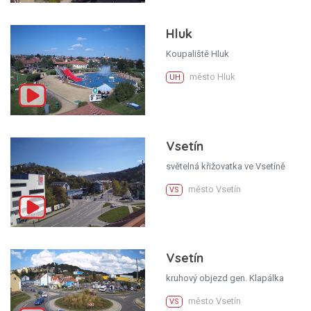
Hluk
Koupaliště Hluk
město Hluk
UH
Vsetín
světelná křižovatka ve Vsetíně
město Vsetín
VS
Vsetín
kruhový objezd gen. Klapálka
město Vsetín
VS