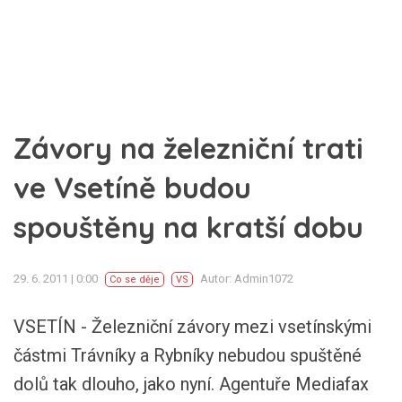
Závory na železniční trati
ve Vsetíně budou
spouštěny na kratší dobu
29. 6. 2011 | 0:00
Autor: Admin1072
Co se děje
VS
VSETÍN - Železniční závory mezi vsetínskými
částmi Trávníky a Rybníky nebudou spuštěné
dolů tak dlouho, jako nyní. Agentuře Mediafax