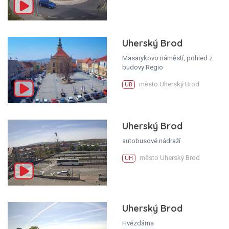
Uherský Brod
Masarykovo náměstí, pohled z
budovy Regio
město Uherský Brod
UB
Uherský Brod
autobusové nádraží
město Uherský Brod
UH
Uherský Brod
Hvězdárna