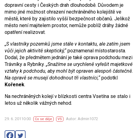
dopravní cesty i Českých drah dlouhodobě. Důvodem je
mimo jiné možnost ohrazení nechráněného kolejiště ve
městě, které by zajistilo vyšší bezpečnost občanů. Jelikož
město není majitelem prostor, nemůže poblíž dráhy žádné
opatření realizovat.
„S vlastníky pozemků jsme stále v kontaktu, ale zatím jsem
vůči jejich aktivitě skeptický,“
poznamenal místostarosta.
Dodal, že předmětem jednání je také oprava podchodu mezi
Trávníky a Rybníky.
„Snažíme se urychleně vyřešit majetkové
vztahy k podchodu, aby mohl být opraven alespoň částečně.
Na opravě se musejí dohodnout tři vlastníci,“
podotkl
Kořenek
.
Na nechráněných kolejí v blízkosti centra Vsetína se stalo i
letos už několik vážných nehod.
29. 6. 20110:00
Autor: Admin1072
Co se děje
VS