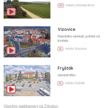
město Uherský Brod
UH
Vizovice
Palackého náměstí, pohled od
kostela
město Vizovice
ZL
Fryšták
náměstí Míru
město Fryšták
ZL
Všechny webkamery na Zlínsku>