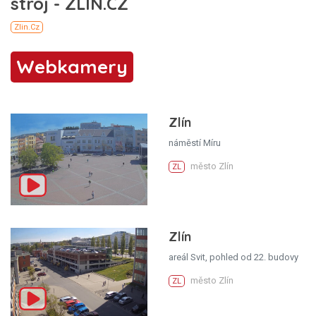
Webkamery
Zlín
náměstí Míru
město Zlín
ZL
Zlín
areál Svit, pohled od 22. budovy
město Zlín
ZL