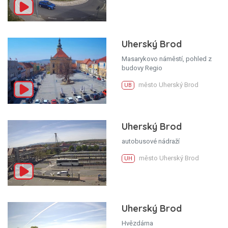
Uherský Brod
Masarykovo náměstí, pohled z
budovy Regio
město Uherský Brod
UB
Uherský Brod
autobusové nádraží
město Uherský Brod
UH
Uherský Brod
Hvězdárna