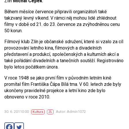
Zlín
Michal Cepek
.
Během měsíce července připravili organizátoři také
takzvaný levný víkend. V rámci něj mohou lidé zhlédnout
filmy v době od 21. do 23. července za zvýhodněnou cenu
50 korun.
Filmový klub Zlín je občanské sdružení, které si vzalo za cíl
provozování letního kina, filmových a divadelních
představení a produkcí, společenských a kulturních akcí a
také pořádání divadelních a tanečních soutěží. Registrováno
bylo letos počátkem února.
V roce 1948 se jako první film v původním letním kině
promítal film Františka Čápa Bílá tma. V 60. letech zde byly
ukončeny pravidelné projekce a letní kino zde bylo
obnoveno v roce 2010.
30. 6. 20110:00
Autor: Admin1072
Kultura
ZL