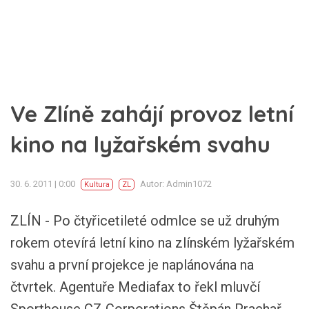
Ve Zlíně zahájí provoz letní
kino na lyžařském svahu
30. 6. 2011 | 0:00
Autor: Admin1072
Kultura
ZL
ZLÍN - Po čtyřicetileté odmlce se už druhým
rokem otevírá letní kino na zlínském lyžařském
svahu a první projekce je naplánována na
čtvrtek. Agentuře Mediafax to řekl mluvčí