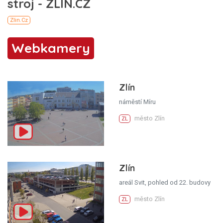
Webkamery
Zlín
náměstí Míru
město Zlín
ZL
Zlín
areál Svit, pohled od 22. budovy
město Zlín
ZL