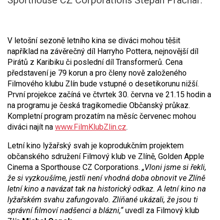
Sporthouse CZ Corporations Štěpán Prachař.
V letošní sezoně letního kina se diváci mohou těšit
například na závěrečný díl Harryho Pottera, nejnovější díl
Pirátů z Karibiku či poslední díl Transformerů. Cena
představení je 79 korun a pro členy nově založeného
Filmového klubu Zlín bude vstupné o desetikorunu nižší.
První projekce začíná ve čtvrtek 30. června ve 21.15 hodin a
na programu je česká tragikomedie Občanský průkaz.
Kompletní program prozatím na měsíc červenec mohou
diváci najít na
www.FilmKlubZlin.cz
.
Letní kino lyžařský svah je koprodukčním projektem
občanského sdružení Filmový klub ve Zlíně, Golden Apple
Cinema a Sporthouse CZ Corporations.
„Vloni jsme si řekli,
že si vyzkoušíme, jestli není vhodná doba obnovit ve Zlíně
letní kino a navázat tak na historický odkaz. A letní kino na
lyžařském svahu zafungovalo. Zlíňané ukázali, že jsou ti
správní filmoví nadšenci a blázni,“
uvedl za Filmový klub