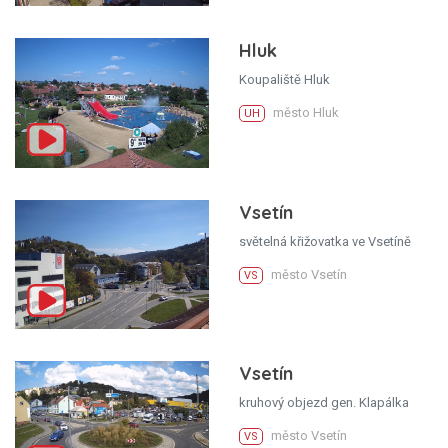
Hluk
Koupaliště Hluk
město Hluk
UH
Vsetín
světelná křižovatka ve Vsetíně
město Vsetín
VS
Vsetín
kruhový objezd gen. Klapálka
město Vsetín
VS