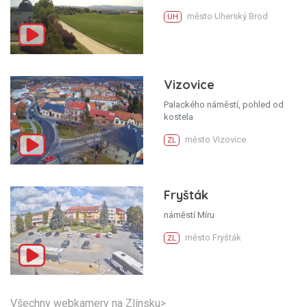
město Uherský Brod
UH
Vizovice
Palackého náměstí, pohled od
kostela
město Vizovice
ZL
Fryšták
náměstí Míru
město Fryšták
ZL
Všechny webkamery na Zlínsku>