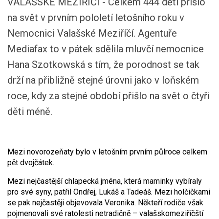
VALAŠSKÉ MEZIŘÍČÍ - Celkem 444 dětí přišlo
na svět v prvním pololetí letošního roku v
Nemocnici Valašské Meziříčí. Agentuře
Mediafax to v pátek sdělila mluvčí nemocnice
Hana Szotkowská s tím, že porodnost se tak
drží na přibližně stejné úrovni jako v loňském
roce, kdy za stejné období přišlo na svět o čtyři
děti méně.
Mezi novorozeňaty bylo v letošním prvním půlroce celkem
pět dvojčátek.
Mezi nejčastější chlapecká jména, která maminky vybíraly
pro své syny, patřil Ondřej, Lukáš a Tadeáš. Mezi holčičkami
se pak nejčastěji objevovala Veronika. Někteří rodiče však
pojmenovali své ratolesti netradičně – valašskomeziříčští