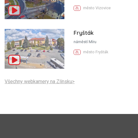
město Vizovice
ZL
Fryšták
náměstí Míru
město Fryšták
ZL
Všechny webkamery na Zlínsku>