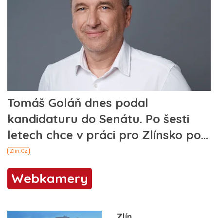
Webkamery
Zlín