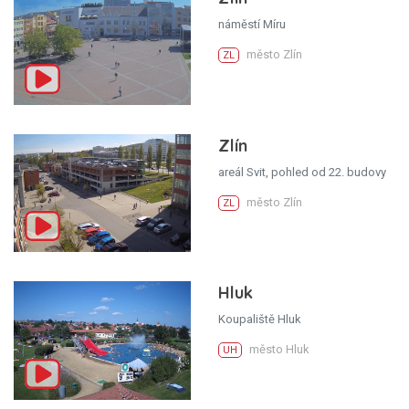
náměstí Míru
město Zlín
ZL
Zlín
areál Svit, pohled od 22. budovy
město Zlín
ZL
Hluk
Koupaliště Hluk
město Hluk
UH