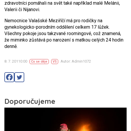
zdravotníci pomáhali na svět také například malé Melánii,
Valerii či Nijanovi.
Nemocnice Valašské Meziříčí má pro rodičky na
gynekologicko-porodním oddělení celkem 17 lůžek.
Všechny pokoje jsou takzvané roomingové, což znamená,
že miminko zůstává po narození s matkou celých 24 hodin
denně.
8. 7. 20110:00
Autor: Admin1072
Co se děje
VS