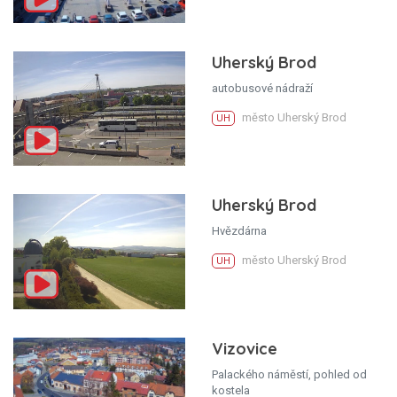
Uherský Brod
autobusové nádraží
město Uherský Brod
UH
Uherský Brod
Hvězdárna
město Uherský Brod
UH
Vizovice
Palackého náměstí, pohled od
kostela