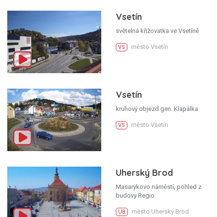
Vsetín
světelná křižovatka ve Vsetíně
město Vsetín
VS
Vsetín
kruhový objezd gen. Klapálka
město Vsetín
VS
Uherský Brod
Masarykovo náměstí, pohled z
budovy Regio
město Uherský Brod
UB