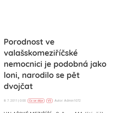
Porodnost ve
valašskomeziříčské
nemocnici je podobná jako
loni, narodilo se pět
dvojčat
8. 7. 2011 | 0:00
Autor: Admin1072
Co se děje
VS