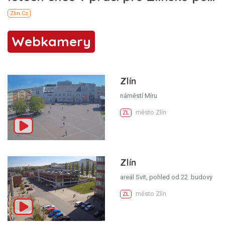
Webkamery
Zlín
náměstí Míru
město Zlín
ZL
Zlín
areál Svit, pohled od 22. budovy
město Zlín
ZL