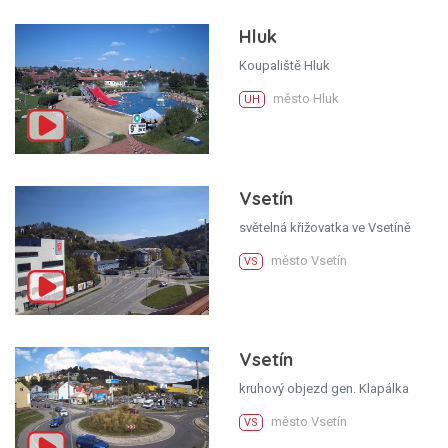
Hluk
Koupaliště Hluk
město Hluk
UH
Vsetín
světelná křižovatka ve Vsetíně
město Vsetín
VS
Vsetín
kruhový objezd gen. Klapálka
město Vsetín
VS