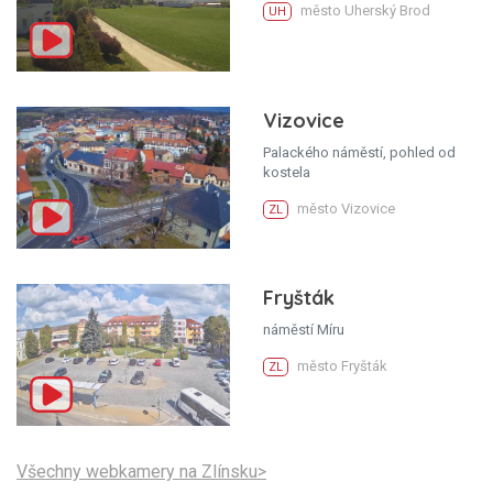
město Uherský Brod
UH
Vizovice
Palackého náměstí, pohled od
kostela
město Vizovice
ZL
Fryšták
náměstí Míru
město Fryšták
ZL
Všechny webkamery na Zlínsku>