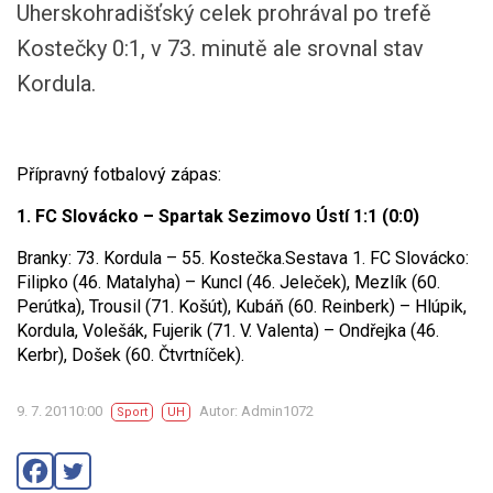
Uherskohradišťský celek prohrával po trefě
Kostečky 0:1, v 73. minutě ale srovnal stav
Kordula.
Přípravný fotbalový zápas:
1. FC Slovácko – Spartak Sezimovo Ústí 1:1 (0:0)
Branky: 73. Kordula – 55. Kostečka.Sestava 1. FC Slovácko:
Filipko (46. Matalyha) – Kuncl (46. Jeleček), Mezlík (60.
Perútka), Trousil (71. Košút), Kubáň (60. Reinberk) – Hlúpik,
Kordula, Volešák, Fujerik (71. V. Valenta) – Ondřejka (46.
Kerbr), Došek (60. Čtvrtníček).
9. 7. 20110:00
Autor: Admin1072
Sport
UH