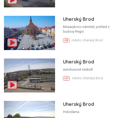
Uherský Brod
Masarykovo náměstí, pohled z
budovy Regio
město Uherský Brod
UB
Uherský Brod
autobusové nádraží
město Uherský Brod
UH
Uherský Brod
Hvězdárna