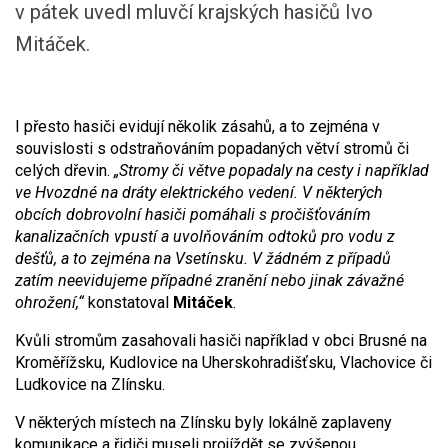
v pátek uvedl mluvčí krajských hasičů Ivo
Mitáček.
I přesto hasiči evidují několik zásahů, a to zejména v
souvislosti s odstraňováním popadaných větví stromů či
celých dřevin.
„Stromy či větve popadaly na cesty i například
ve Hvozdné na dráty elektrického vedení. V některých
obcích dobrovolní hasiči pomáhali s pročišťováním
kanalizačních vpustí a uvolňováním odtoků pro vodu z
dešťů, a to zejména na Vsetínsku. V žádném z případů
zatím neevidujeme případné zranění nebo jinak závažné
ohrožení,“
konstatoval
Mitáček
.
Kvůli stromům zasahovali hasiči například v obci Brusné na
Kroměřížsku, Kudlovice na Uherskohradišťsku, Vlachovice či
Ludkovice na Zlínsku.
V některých místech na Zlínsku byly lokálně zaplaveny
komunikace a řidiči museli projíždět se zvýšenou