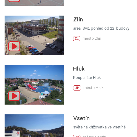
Zlín
areál Svit, pohled od 22. budovy
město Zlín
ZL
Hluk
Koupaliště Hluk
město Hluk
UH
Vsetín
světelná křižovatka ve Vsetíně