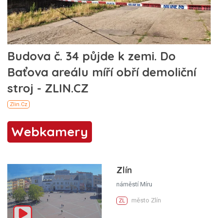
Webkamery
Zlín
náměstí Míru
město Zlín
ZL