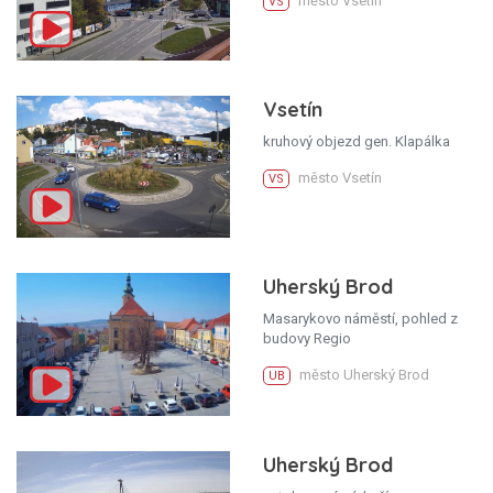
město Vsetín
VS
Vsetín
kruhový objezd gen. Klapálka
město Vsetín
VS
Uherský Brod
Masarykovo náměstí, pohled z
budovy Regio
město Uherský Brod
UB
Uherský Brod