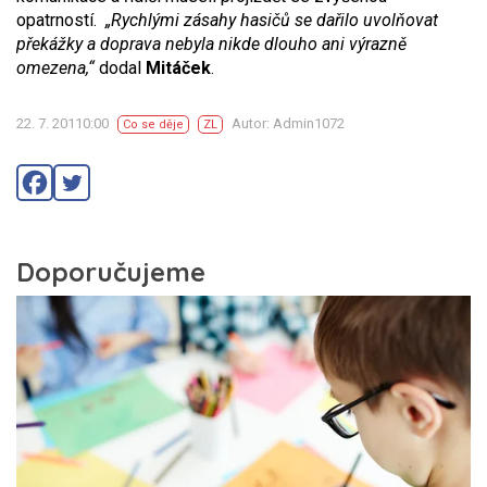
opatrností.
„Rychlými zásahy hasičů se dařilo uvolňovat
překážky a doprava nebyla nikde dlouho ani výrazně
omezena,“
dodal
Mitáček
.
22. 7. 20110:00
Autor: Admin1072
Co se děje
ZL