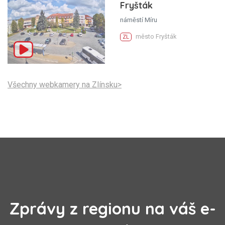
Fryšták
náměstí Míru
město Fryšták
ZL
Všechny webkamery na Zlínsku>
Zprávy z regionu na váš e-