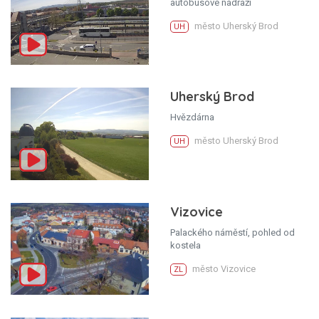
autobusové nádraží
město Uherský Brod
UH
Uherský Brod
Hvězdárna
město Uherský Brod
UH
Vizovice
Palackého náměstí, pohled od
kostela
město Vizovice
ZL