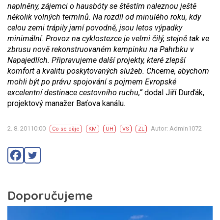
naplněny, zájemci o hausbóty se štěstím naleznou ještě
několik volných termínů. Na rozdíl od minulého roku, kdy
celou zemi trápily jarní povodně, jsou letos výpadky
minimální. Provoz na cyklostezce je velmi čilý, stejně tak ve
zbrusu nově rekonstruovaném kempinku na Pahrbku v
Napajedlích. Připravujeme další projekty, které zlepší
komfort a kvalitu poskytovaných služeb. Chceme, abychom
mohli být po právu spojování s pojmem Evropské
excelentní destinace cestovního ruchu,“
dodal Jiří Durďák,
projektový manažer Baťova kanálu.
2. 8. 20110:00
Autor: Admin1072
Co se děje
KM
UH
VS
ZL