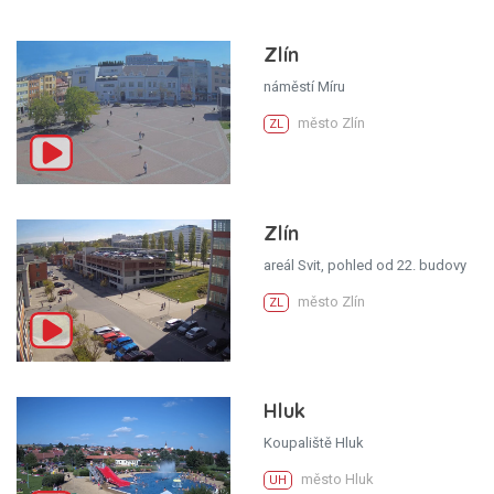
Zlín
náměstí Míru
město Zlín
ZL
Zlín
areál Svit, pohled od 22. budovy
město Zlín
ZL
Hluk
Koupaliště Hluk
město Hluk
UH