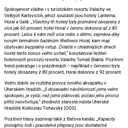
Spokojenost vládne i v turistickém resortu Valachy ve
Velkých Karlovicích, jehož součástí jsou hotely Lanterna,
Horal a Galik.
„Všechny tři hotely byly průměrně obsazeny z
více jak 60 procent, hotel Horal v červnu dokonce až z 80
procent. Letos k nám míří více rodin s dětmi, zejména díky
novým termálním bazénům Wellness Horal, kam mají
ubytovaní bezplatný vstup. Zvláště v chladnějších dnech
hosté tento bonus velmi uvítali,“
konstatoval ředitel
hotelových provozů resortu Valachy Tomáš Blabla. Pozitivní
trend pokračuje i o prázdninách – například v červenci byly
hotely obsazeny z 80 procent, Horal dokonce z 92 procent.
Velmi dobře se rozbíhá provoz nového akvaparku v
Uherském Hradišti.
„S dosavadní návštěvností jsme velmi
spokojeni, je vyšší, než jsme plánovali, počasí jeho provoz
příliš neovlivňuje,“
zhodnotil starosta města Uherské
Hradiště Květoslav Tichavský (ODS).
Pozitivní hlasy zaznívají také z Baťova kanálu.
„Kapacity
pronájmu lodí i pravidelné přepravy jsou dostatečně