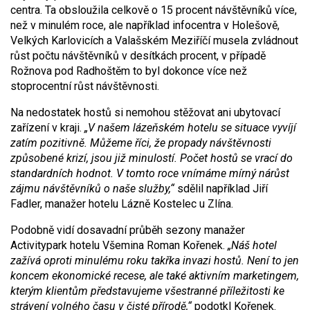
centra. Ta obsloužila celkově o 15 procent návštěvníků více,
než v minulém roce, ale například infocentra v Holešově,
Velkých Karlovicích a Valašském Meziříčí musela zvládnout
růst počtu návštěvníků v desítkách procent, v případě
Rožnova pod Radhoštěm to byl dokonce více než
stoprocentní růst návštěvnosti.
Na nedostatek hostů si nemohou stěžovat ani ubytovací
zařízení v kraji.
„V našem lázeňském hotelu se situace vyvíjí
zatím pozitivně. Můžeme říci, že propady návštěvnosti
způsobené krizí, jsou již minulostí. Počet hostů se vrací do
standardních hodnot. V tomto roce vnímáme mírný nárůst
zájmu návštěvníků o naše služby,“
sdělil například Jiří
Fadler, manažer hotelu Lázně Kostelec u Zlína.
Podobně vidí dosavadní průběh sezony manažer
Activitypark hotelu Všemina Roman Kořenek.
„Náš hotel
zažívá oproti minulému roku takřka invazi hostů. Není to jen
koncem ekonomické recese, ale také aktivním marketingem,
kterým klientům představujeme všestranné příležitosti ke
strávení volného času v čisté přírodě,“
podotkl Kořenek.