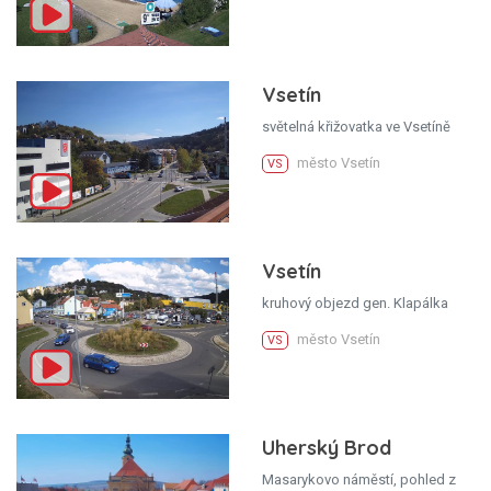
Vsetín
světelná křižovatka ve Vsetíně
město Vsetín
VS
Vsetín
kruhový objezd gen. Klapálka
město Vsetín
VS
Uherský Brod
Masarykovo náměstí, pohled z