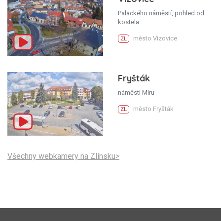
Palackého náměstí, pohled od
kostela
město Vizovice
ZL
Fryšták
náměstí Míru
město Fryšták
ZL
Všechny webkamery na Zlínsku>