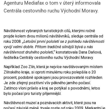
Agenturu Mediafax o tom v úterý informovala
Centrála cestovního ruchu Východní Moravy.
Návštěvnost vybraných turistických cílů, kterými ročně
projde kolem dvou milionů návštěvníků, sleduje centrála od
roku 2008.
„Letošní první pololetí se z pohledu návštěvnosti
vyvíjí velmi dobře. Přitom tradičně silnější bývá u nás
návštěvnost druhého pololetí,“
konstatovala Dana Daňová,
ředitelka Centrály cestovního ruchu Východní Moravy.
Například Zoo Zlín, která je nejvíce navštěvovaným místem
Zlínského kraje, si oproti minulému roku polepšila o 20
procent, podobně spokojeni jsou provozovatelé rozhleden.
Je zde zřejmý pozitivní vliv pěkného jarního počasí.
Zatímco vloni pršelo a kraj se potýkal s povodněmi, letos
bylo počasí pro turisty příjemnější.
Návštěvnost muzeí a poznávacích aktivit, které jsou na
počasí závislé méně, trvale roste od roku 2009. Markantní je