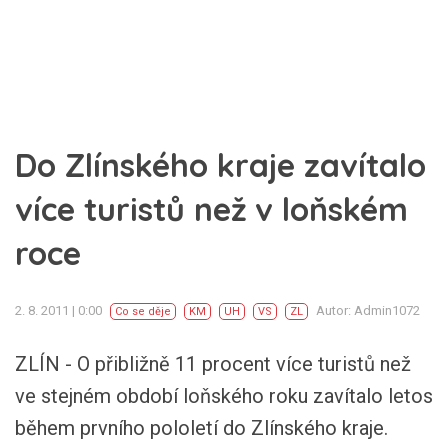
Do Zlínského kraje zavítalo
více turistů než v loňském
roce
2. 8. 2011 | 0:00
Autor: Admin1072
Co se děje
KM
UH
VS
ZL
ZLÍN - O přibližně 11 procent více turistů než
ve stejném období loňského roku zavítalo letos
během prvního pololetí do Zlínského kraje.