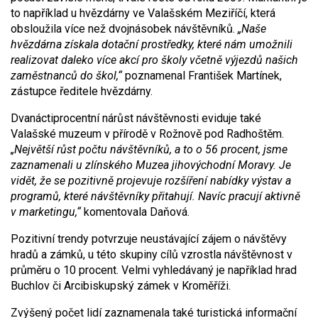
to například u hvězdárny ve Valašském Meziříčí, která
obsloužila více než dvojnásobek návštěvníků.
„Naše
hvězdárna získala dotační prostředky, které nám umožnili
realizovat daleko více akcí pro školy včetně výjezdů našich
zaměstnanců do škol,“
poznamenal František Martínek,
zástupce ředitele hvězdárny.
Dvanáctiprocentní nárůst návštěvnosti eviduje také
Valašské muzeum v přírodě v Rožnově pod Radhoštěm.
„Největší růst počtu návštěvníků, a to o 56 procent, jsme
zaznamenali u zlínského Muzea jihovýchodní Moravy. Je
vidět, že se pozitivně projevuje rozšíření nabídky výstav a
programů, které návštěvníky přitahují. Navíc pracují aktivně
v marketingu,“
komentovala Daňová.
Pozitivní trendy potvrzuje neustávající zájem o návštěvy
hradů a zámků, u této skupiny cílů vzrostla návštěvnost v
průměru o 10 procent. Velmi vyhledávaný je například hrad
Buchlov či Arcibiskupský zámek v Kroměříži.
Zvýšený počet lidí zaznamenala také turistická informační