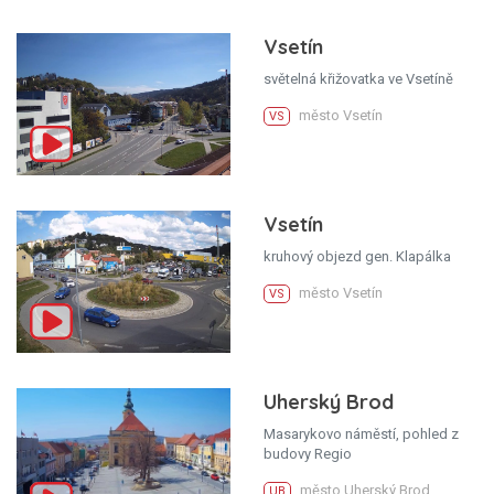
Vsetín
světelná křižovatka ve Vsetíně
město Vsetín
VS
Vsetín
kruhový objezd gen. Klapálka
město Vsetín
VS
Uherský Brod
Masarykovo náměstí, pohled z
budovy Regio
město Uherský Brod
UB