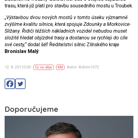
trasu, která již platí pro stavbu sousedního mostu u Troubek.
„Výstavbou dvou nových mostů v tomto úseku významně
zvýšíme kvalitu silnice, která spojuje Zdounky a Morkovice-
Slížany. Řidiči těžších nákladních vozidel nebudou muset
složitě hledat objízdné trasy a dostanou se rychleji do cíle
své cesty,“
dodal šéf Ředitelství silnic Zlínského kraje
Bronislav Malý
.
12. 8. 20110:00
Autor: Admin1072
Co se děje
KM