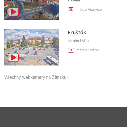
kostela
město Vizovice
ZL
Fryšták
náměstí Míru
město Fryšták
ZL
Všechny webkamery na Zlínsku>