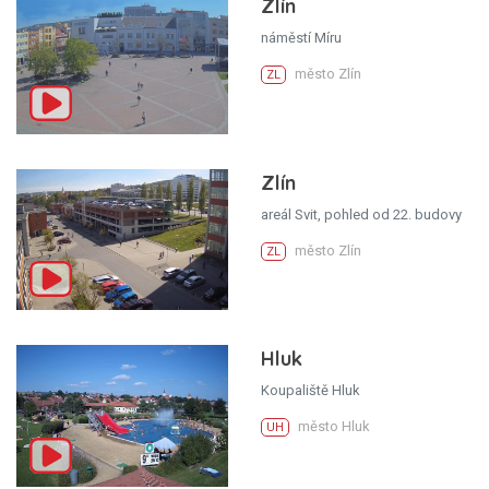
Zlín
náměstí Míru
město Zlín
ZL
Zlín
areál Svit, pohled od 22. budovy
město Zlín
ZL
Hluk
Koupaliště Hluk
město Hluk
UH