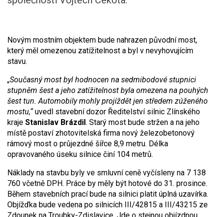
společnosti Vojtěch Cekota.
Novým mostním objektem bude nahrazen původní most,
který měl omezenou zatížitelnost a byl v nevyhovujícím
stavu.
„Současný most byl hodnocen na sedmibodové stupnici
stupněm šest a jeho zatížitelnost byla omezena na pouhých
šest tun. Automobily mohly projíždět jen středem zúženého
mostu,“
uvedl stavební dozor Ředitelství silnic Zlínského
kraje
Stanislav Brázdil
. Starý most bude stržen a na jeho
místě postaví zhotovitelská firma nový železobetonový
rámový most o průjezdné šířce 8,9 metru. Délka
opravovaného úseku silnice činí 104 metrů.
Náklady na stavbu byly ve smluvní ceně vyčísleny na 7 138
760 včetně DPH. Práce by měly být hotové do 31. prosince.
Během stavebních prací bude na silnici platit úplná uzavírka.
Objížďka bude vedena po silnicích III/42815 a III/43215 ze
Zdounek na Troubky-Zdislavice. Jde o stejnou objízdnou