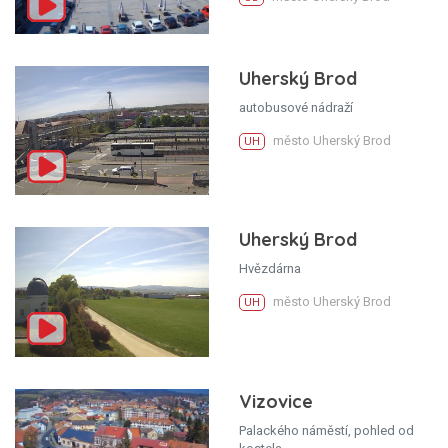
Uherský Brod
autobusové nádraží
město Uherský Brod
UH
Uherský Brod
Hvězdárna
město Uherský Brod
UH
Vizovice
Palackého náměstí, pohled od