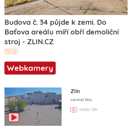
Webkamery
Zlín
náměstí Míru
město Zlín
ZL