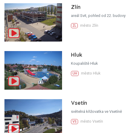
Zlín
areál Svit, pohled od 22. budovy
město Zlín
ZL
Hluk
Koupaliště Hluk
město Hluk
UH
Vsetín
světelná křižovatka ve Vsetíně
město Vsetín
VS