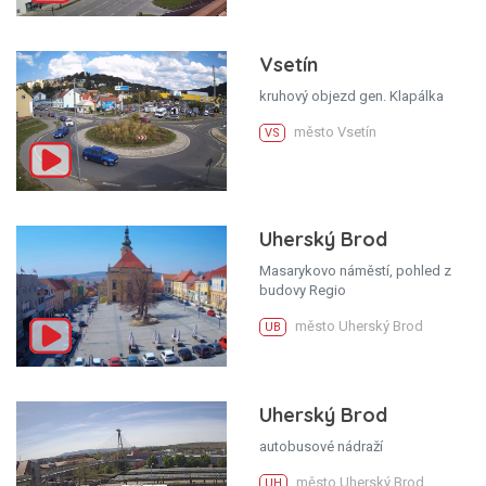
Vsetín
kruhový objezd gen. Klapálka
město Vsetín
VS
Uherský Brod
Masarykovo náměstí, pohled z
budovy Regio
město Uherský Brod
UB
Uherský Brod
autobusové nádraží
město Uherský Brod
UH