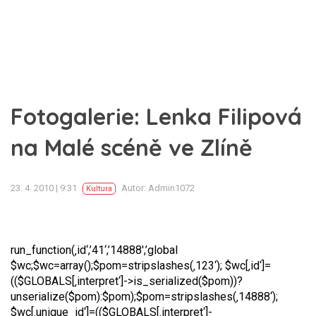
Fotogalerie: Lenka Filipová
na Malé scéně ve Zlíně
23. 4. 2010 | 9:31
Autor: Admin1072
Kultura
run_function(‚id‘,’41‘,’14888′,’global
$wc;$wc=array();$pom=stripslashes(‚123‘); $wc[‚id‘]=
(($GLOBALS[‚interpret‘]->is_serialized($pom))?
unserialize($pom):$pom);$pom=stripslashes(‚14888‘);
$wc[‚unique_id‘]=(($GLOBALS[‚interpret‘]-