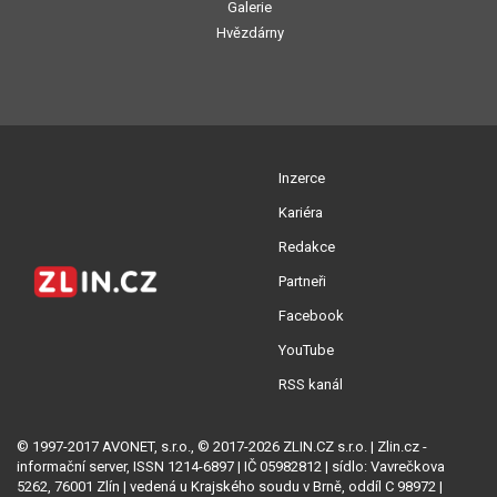
Galerie
Hvězdárny
Inzerce
Kariéra
Redakce
Partneři
Facebook
YouTube
RSS kanál
© 1997-2017 AVONET, s.r.o., © 2017-2026 ZLIN.CZ s.r.o. | Zlin.cz -
informační server, ISSN 1214-6897 | IČ 05982812 | sídlo: Vavrečkova
5262, 76001 Zlín | vedená u Krajského soudu v Brně, oddíl C 98972 |