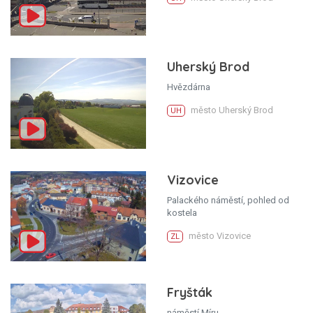
Uherský Brod
Hvězdárna
město Uherský Brod
UH
Vizovice
Palackého náměstí, pohled od
kostela
město Vizovice
ZL
Fryšták
náměstí Míru