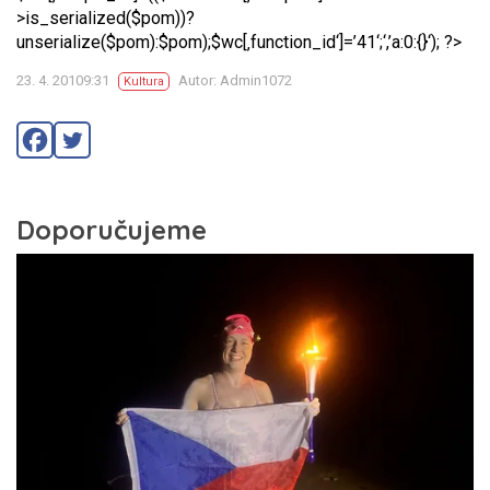
>is_serialized($pom))?
unserialize($pom):$pom);$wc[‚function_id‘]=’41‘;‘,’a:0:{}‘); ?>
23. 4. 20109:31
Autor: Admin1072
Kultura