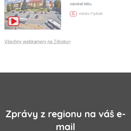
náměstí Míru
město Fryšták
ZL
Všechny webkamery na Zlínsku>
Zprávy z regionu na váš e-
mail