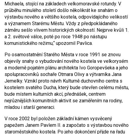
Michaela, stojící na základech velkomoravské rotundy. V
průběhu minulého století došlo několikrát ke snahám o
výstavbu nového a většího kostela, odpovídajícího velikostí
a významem Starému Městu. Vždy z předpokládaného
záměru sešlo vlivem historických okolností. Nejprve kvůli 1.
a 2. světové válce, poté po roce 1948 po nástupu
komunistického režimu,“ upozornil Pavlica.
Po osamostatnění Starého Města v roce 1991 se znovu
objevily snahy o vybudování nového kostela ve velkorysém
a moderně pojatém plánu architekta Ivo Goropevšeka a jeho
spolupracovníků sochaře Otmara Olivy a výtvarníka Jana
Jemelky. Vznikl proto návrh Kulturně duchovního centra s
kostelem svatého Ducha, který bude otevřen celému městu,
bude místem kulturních akcí, přednášek, centrem
nejrůznějších komunitních aktivit se zaměřením na rodiny,
mladou i starší generaci.
V roce 2002 byl položen základní kámen vysvěcený
papežem Janem Pavlem II. a započato s výstavbou nového
staroměstského kostela. Po jeho dokončení přijde na řadu