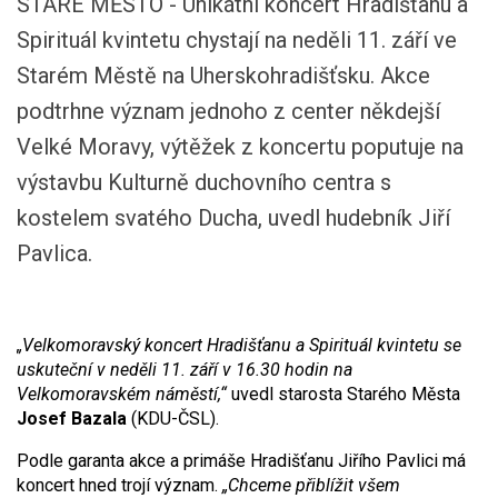
STARÉ MĚSTO - Unikátní koncert Hradišťanu a
Spirituál kvintetu chystají na neděli 11. září ve
Starém Městě na Uherskohradišťsku. Akce
podtrhne význam jednoho z center někdejší
Velké Moravy, výtěžek z koncertu poputuje na
výstavbu Kulturně duchovního centra s
kostelem svatého Ducha, uvedl hudebník Jiří
Pavlica.
„Velkomoravský koncert Hradišťanu a Spirituál kvintetu se
uskuteční v neděli 11. září v 16.30 hodin na
Velkomoravském náměstí,“
uvedl starosta Starého Města
Josef Bazala
(KDU-ČSL).
Podle garanta akce a primáše Hradišťanu Jiřího Pavlici má
koncert hned trojí význam.
„Chceme přiblížit všem