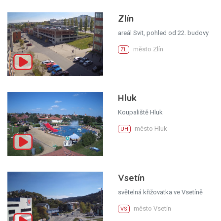
Zlín
areál Svit, pohled od 22. budovy
město Zlín
ZL
Hluk
Koupaliště Hluk
město Hluk
UH
Vsetín
světelná křižovatka ve Vsetíně
město Vsetín
VS