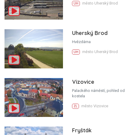
město Uherský Brod
UH
Uherský Brod
Hvězdárna
město Uherský Brod
UH
Vizovice
Palackého náměstí, pohled od
kostela
město Vizovice
ZL
Fryšták