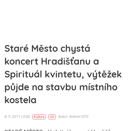
Staré Město chystá
koncert Hradišťanu a
Spirituál kvintetu, výtěžek
půjde na stavbu místního
kostela
8. 9. 2011 | 0:00
Autor: Admin1072
Kultura
UH