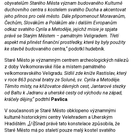
obyvatelům Starého Města význam budovaného Kulturně
duchovního centra s kostelem svatého Ducha a akcentovat
jeho přínos pro celé město. Dále připomenout Moravanům,
Čechům, Slovákům a Polákům ale i dalším Evropanům
odkaz svatého Cyrila a Metoděje, jejichž misie je spjata
právě se Starým Městem – památným Veligradem. Třetí
aspekt má přinést finanční prostředky, které by byly použity
ke stavbě budovaného centra,“
podotkl hudebník.
Staré Město je významným centrem archeologických nálezů
z doby Velkomoravské říše a místem památného
velkomoravského Veligradu.
Sídlil zde kníže Rastislav, který
v roce 863 pozval bratry ze Soluně, sv. Cyrila a Metoděje.
Těmito místy, na křižovatce dávných cest, Jantarové stezky
od Baltu k Jadranu a uherské cesty od východu na západ,
kráčely dějiny,“
podtrhl
Pavlica
.
V současnosti je Staré Město obklopeno významnými
kulturně historickými centry Velehradem a Uherským
Hradištěm. „[/i]Snad právě tato konstelace způsobila, že
Staré Město má po staletí pouze malý kostel svatého