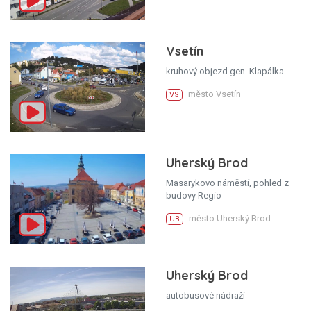
Vsetín
kruhový objezd gen. Klapálka
město Vsetín
VS
Uherský Brod
Masarykovo náměstí, pohled z
budovy Regio
město Uherský Brod
UB
Uherský Brod
autobusové nádraží