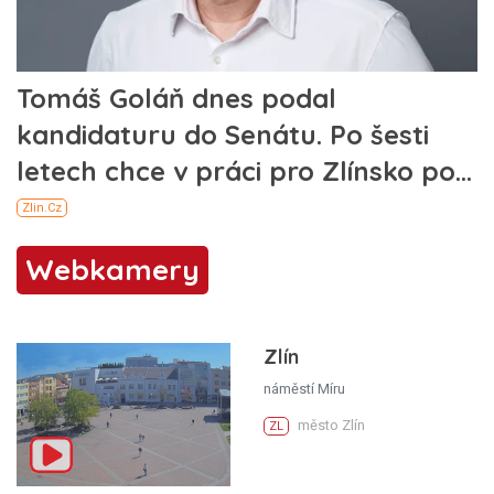
Webkamery
Zlín
náměstí Míru
město Zlín
ZL