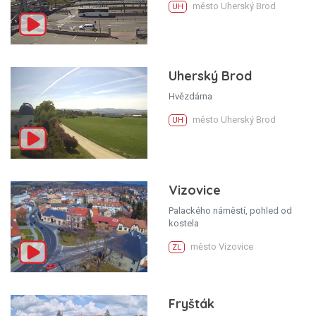
město Uherský Brod
UH
Uherský Brod
Hvězdárna
město Uherský Brod
UH
Vizovice
Palackého náměstí, pohled od
kostela
město Vizovice
ZL
Fryšták