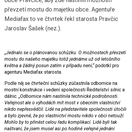
obce Pravčice, aby zde nastínili možnosti
převzetí mostu do majetku obce. Agentuře
Mediafax to ve čtvrtek řekl starosta Pravčic
Jaroslav Šašek (nez.).
„Jednalo se o plánovanou schůzku. O možnostech převzetí
mostu do našeho majetku totiž jednáme už od letošního
května a žádný posun zatím v případu není,“
podotkl pro
agenturu Mediafax starosta.
Podle něj se čtvrteční schůzky zúčastnila odbornice na
mostní konstrukce i vedení společnosti Ředitelství silnic a
dálnic.
„Odbornice nám nastínila technické podrobnosti.
Veřejnost ale o výhodách mít most v obecním vlastnictví
nikdo nepřesvědčil. Lidé na představitele společnosti útočili
a bylo zjevné, že po vlastnictví mostu nikdo v obci netouží.
Mohlo by to přinést celou řadu komplikací. Lidé byli tak
naštvaní, že jsem musel asi po hodině veřejné jednání