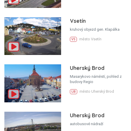
Vsetín
kruhový objezd gen. Klapálka
město Vsetín
VS
Uherský Brod
Masarykovo náměstí, pohled z
budovy Regio
město Uherský Brod
UB
Uherský Brod
autobusové nádraží