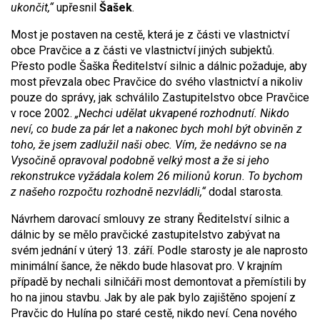
ukončit,“
upřesnil
Šašek
.
Most je postaven na cestě, která je z části ve vlastnictví
obce Pravčice a z části ve vlastnictví jiných subjektů.
Přesto podle Šaška Ředitelství silnic a dálnic požaduje, aby
most převzala obec Pravčice do svého vlastnictví a nikoliv
pouze do správy, jak schválilo Zastupitelstvo obce Pravčice
v roce 2002.
„Nechci udělat ukvapené rozhodnutí. Nikdo
neví, co bude za pár let a nakonec bych mohl být obviněn z
toho, že jsem zadlužil naši obec. Vím, že nedávno se na
Vysočině opravoval podobně velký most a že si jeho
rekonstrukce vyžádala kolem 26 milionů korun. To bychom
z našeho rozpočtu rozhodně nezvládli,“
dodal starosta.
Návrhem darovací smlouvy ze strany Ředitelství silnic a
dálnic by se mělo pravčické zastupitelstvo zabývat na
svém jednání v úterý 13. září. Podle starosty je ale naprosto
minimální šance, že někdo bude hlasovat pro. V krajním
případě by nechali silničáři most demontovat a přemístili by
ho na jinou stavbu. Jak by ale pak bylo zajištěno spojení z
Pravčic do Hulína po staré cestě, nikdo neví. Cena nového