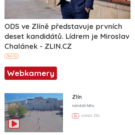
Webkamery
Zlín
náměstí Míru
město Zlín
ZL