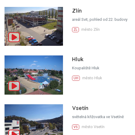
Zlín
areál Svit, pohled od 22. budovy
město Zlín
ZL
Hluk
Koupaliště Hluk
město Hluk
UH
Vsetín
světelná křižovatka ve Vsetíně
město Vsetín
VS