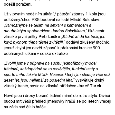
odešli poraženi.
Už v prvním nedělním utkání / páteční zápasy 1. kola jsou
odloženy/chce PSG bodovat na ledě Mladé Boleslavi.
„Samozřejmě se těším na setkání s kamarádem a
dlouholetým spoluhráčem Jardou Balaštíkem,“
říká centr
zlínské první pětky
Petr Leška
.
„Klidně ať dá hattrick, jen
když bychom třeba těsně zvítězili,“
dodává zkušený útočník,
jemuž chybí jen devět zápasů k překonání hranice 900
odehraných utkání v české extralize.
„Zvolili jsme v přípravě na suchu jednofázový model
tréninků, každopádně se to osvědčilo, funkční testy u
sportovního lékaře MUDr. Nečase, který tým sleduje více než
deset let, jsou nejlepší za poslední léta,“
vysvětluje druhý
zlínský trenér, novic na zlínské střídačce
Josef Turek
.
Nové jsou i dresy beranů laděné mírně do retro stylu. Diváci
budou mít větší přehled, jmenovky hráčů se po letech vracejí
na záda nad číslo hráče.