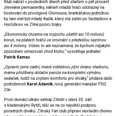
Klub nabízí v posledních dnech před startem o pět procent
zlevněné permanentky, někteří mladší hráči odcházejí na
hostování do prvoligové Olomouce, brankářskou jedničkou
by tam měl být mladý Kašík, který má zatím po Sedláčkovi a
Horčičkovi ve Zlíně pozici trojky.
„Ekonomicky chceme na rozpočtu ušetřit asi 10 milionů
korun, na platech hráčů ve srovnání s předešlou sezónou
asi 4 miliony. Vůbec to ale neznamená, že bychom nějakým
způsobem omezovali chod klubu,“
vysvětluje jednatel
Patrik Kamas
.
„Opravili jsme zadní, méně viditelnou jižní stranu stadionu,
máme přislíbeny dotační peníze na kompletní výměnu
sedaček, tudíž na zvýšení komfortu pro diváky,“
přidává další
podrobnosti
Karel Adamík
, nový generální manažer PSG
Zlín.
První domácí utkání sehrají Zlínští v úterý 20. září
s kladenskými Rytíři, těší se na co největší podporu
početných diváků. Zlínský Fan club připraví nevšední choreo