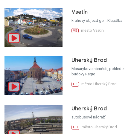
Vsetín
kruhový objezd gen. Klapálka
město Vsetín
VS
Uherský Brod
Masarykovo náměstí, pohled z
budovy Regio
město Uherský Brod
UB
Uherský Brod
autobusové nádraží
město Uherský Brod
UH