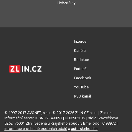
Hvězdárny
Inzerce
Kariéra
Redakce
Partneři
Facebook
YouTube
RSS kanál
© 1997-2017 AVONET, s.r.o., © 2017-2026 ZLIN.CZ s.r.o. | Zlin.cz -
informační server, ISSN 1214-6897 | IČ 05982812 | sídlo: Vavrečkova
5262, 76001 Zlín | vedená u Krajského soudu v Brně, oddíl C 98972 |
informace o ochraně osobních údajů
a
autorského díla