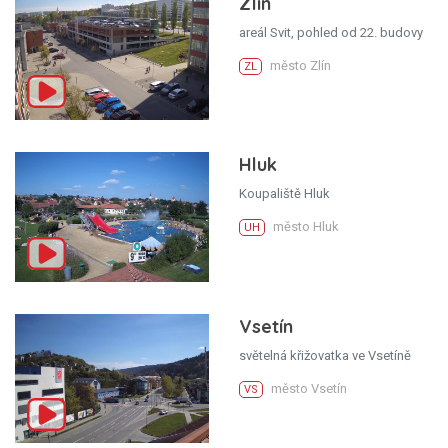
Zlín
areál Svit, pohled od 22. budovy
město Zlín
ZL
Hluk
Koupaliště Hluk
město Hluk
UH
Vsetín
světelná křižovatka ve Vsetíně
město Vsetín
VS