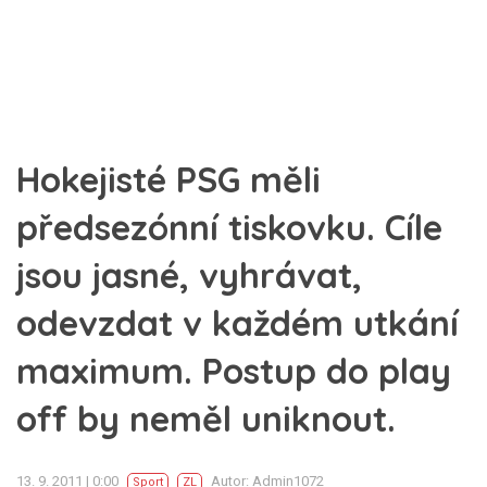
Hokejisté PSG měli
předsezónní tiskovku. Cíle
jsou jasné, vyhrávat,
odevzdat v každém utkání
maximum. Postup do play
off by neměl uniknout.
13. 9. 2011 | 0:00
Autor: Admin1072
Sport
ZL