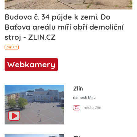
Webkamery
Zlín
náměstí Míru
město Zlín
ZL