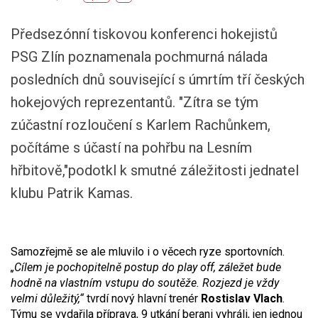
Předsezónní tiskovou konferenci hokejistů
PSG Zlín poznamenala pochmurná nálada
posledních dnů související s úmrtím tří českých
hokejových reprezentantů. "Zítra se tým
zúčastní rozloučení s Karlem Rachůnkem,
počítáme s účastí na pohřbu na Lesním
hřbitově,"podotkl k smutné záležitosti jednatel
klubu Patrik Kamas.
Samozřejmě se ale mluvilo i o věcech ryze sportovních.
„Cílem je pochopitelně postup do play off, záležet bude
hodně na vlastním vstupu do soutěže. Rozjezd je vždy
velmi důležitý,“
tvrdí nový hlavní trenér
Rostislav Vlach
.
Týmu se vydařila příprava, 9 utkání berani vyhráli, jen jednou