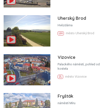
Uherský Brod
Hvězdárna
město Uherský Brod
UH
Vizovice
Palackého náměstí, pohled od
kostela
město Vizovice
ZL
Fryšták
náměstí Míru