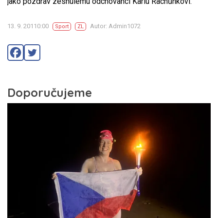
jako pozdrav zesnulému odchovanci Karlu Rachůnkovi.
13. 9. 20110:00
Autor: Admin1072
Sport
ZL