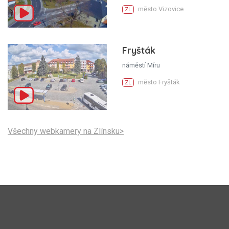
město Vizovice
ZL
Fryšták
náměstí Míru
město Fryšták
ZL
Všechny webkamery na Zlínsku>