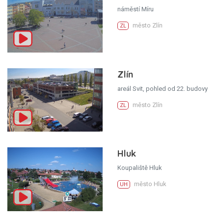
náměstí Míru
město Zlín
ZL
Zlín
areál Svit, pohled od 22. budovy
město Zlín
ZL
Hluk
Koupaliště Hluk
město Hluk
UH