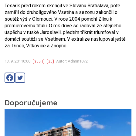
Tesařík před rokem skončil ve Slovanu Bratislava, poté
zamířil do druholigového Vsetína a sezonu zakončil o
soutěž výš v Olomouci. V roce 2004 pomohl Zlínu k
premiérovému titulu. O rok dříve se radoval ze stejného
úspěchu v ruské Jaroslavli, předtím třikrát triumfoval v
domácí soutěži se Vsetínem. V extralize nastupoval ještě
za Třinec, Vítkovice a Znojmo.
13. 9. 20110:00
Autor: Admin1072
Sport
ZL