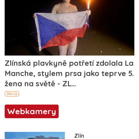
Webkamery
Zlín