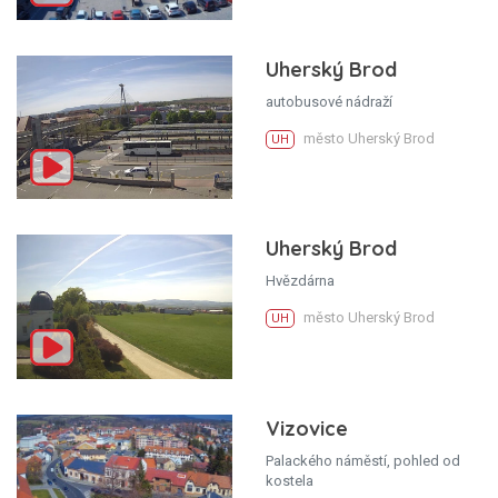
Uherský Brod
autobusové nádraží
město Uherský Brod
UH
Uherský Brod
Hvězdárna
město Uherský Brod
UH
Vizovice
Palackého náměstí, pohled od
kostela