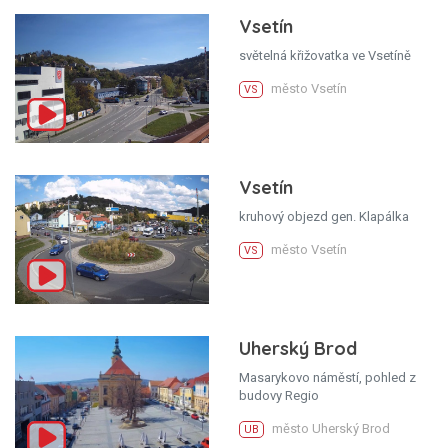
Vsetín
světelná křižovatka ve Vsetíně
město Vsetín
VS
Vsetín
kruhový objezd gen. Klapálka
město Vsetín
VS
Uherský Brod
Masarykovo náměstí, pohled z
budovy Regio
město Uherský Brod
UB