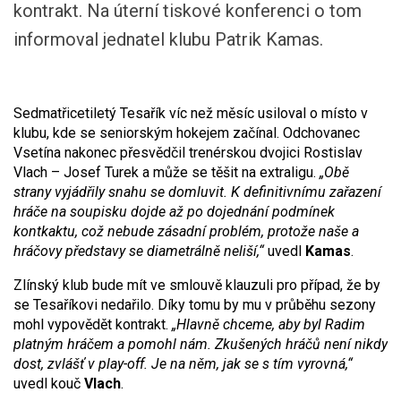
kontrakt. Na úterní tiskové konferenci o tom
informoval jednatel klubu Patrik Kamas.
Sedmatřicetiletý Tesařík víc než měsíc usiloval o místo v
klubu, kde se seniorským hokejem začínal. Odchovanec
Vsetína nakonec přesvědčil trenérskou dvojici Rostislav
Vlach – Josef Turek a může se těšit na extraligu.
„Obě
strany vyjádřily snahu se domluvit. K definitivnímu zařazení
hráče na soupisku dojde až po dojednání podmínek
kontkaktu, což nebude zásadní problém, protože naše a
hráčovy představy se diametrálně neliší,“
uvedl
Kamas
.
Zlínský klub bude mít ve smlouvě klauzuli pro případ, že by
se Tesaříkovi nedařilo. Díky tomu by mu v průběhu sezony
mohl vypovědět kontrakt.
„Hlavně chceme, aby byl Radim
platným hráčem a pomohl nám. Zkušených hráčů není nikdy
dost, zvlášť v play-off. Je na něm, jak se s tím vyrovná,“
uvedl kouč
Vlach
.