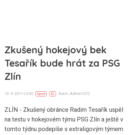
Zkušený hokejový bek
Tesařík bude hrát za PSG
Zlín
13. 9. 2011 | 0:00
Autor: Admin1072
Sport
ZL
ZLÍN - Zkušený obránce Radim Tesařík uspěl
na testu v hokejovém týmu PSG Zlín a ještě v
tomto týdnu podepíše s extraligovým týmem