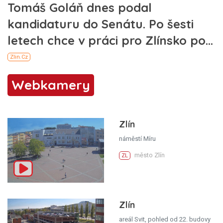
Webkamery
Zlín
náměstí Míru
město Zlín
ZL
Zlín
areál Svit, pohled od 22. budovy