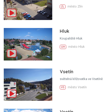
město Zlín
ZL
Hluk
Koupaliště Hluk
město Hluk
UH
Vsetín
světelná křižovatka ve Vsetíně
město Vsetín
VS
Vsetín