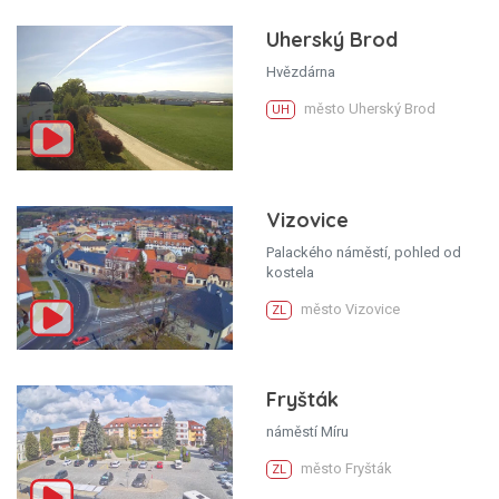
Uherský Brod
Hvězdárna
město Uherský Brod
UH
Vizovice
Palackého náměstí, pohled od
kostela
město Vizovice
ZL
Fryšták
náměstí Míru
město Fryšták
ZL