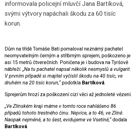
informovala policejní mluvčí Jana Bartíková,
svými výtvory napáchali škodu za 60 tisíc
korun.
Dům na třídě Tomáše Bati pomaloval neznámý pachatel
neomyvatelným černým a stříbrným sprejem, poškozeno je
asi 15 metrů čtverečních. Poničena je i budova na Tyršově
nábřeží.
„Na tu pachatel napsal několik nesmyslů a vulgarit.
V prvním případě si majitel vyčíslil škodu na 40 tisíc, ve
druhém na 20 tisíc korun,“
podotkla
Bartíková
.
Sprejerům hrozí za poškození cizí věci až jednoleté vězení.
„Ve Zlínském kraji máme v tomto roce nahlášeno 86
případů tohoto trestného činu. Nejvíce, a to 46, ve Zlíně.
Naopak nejméně, a to šest, evidujeme ve Vsetíně,“
dodala
Bartíková
.