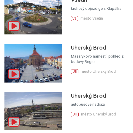
kruhový objezd gen. Klapálka
město Vsetín
VS
Uherský Brod
Masarykovo náměstí, pohled z
budovy Regio
město Uherský Brod
UB
Uherský Brod
autobusové nádraží
město Uherský Brod
UH