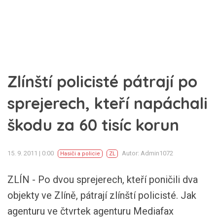
Zlínští policisté pátrají po
sprejerech, kteří napáchali
škodu za 60 tisíc korun
15. 9. 2011 | 0:00
Autor: Admin1072
Hasiči a policie
ZL
ZLÍN - Po dvou sprejerech, kteří poničili dva
objekty ve Zlíně, pátrají zlínští policisté. Jak
agenturu ve čtvrtek agenturu Mediafax