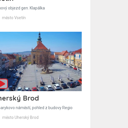
hový objezd gen. Klapálka
město Vsetín
herský Brod
arykovo náměstí, pohled z budovy Regio
město Uherský Brod