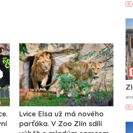
ZL
Zl
areá
ZL
ce.
Lvice Elsa už má nového
ní
parťáka. V Zoo Zlín sdílí