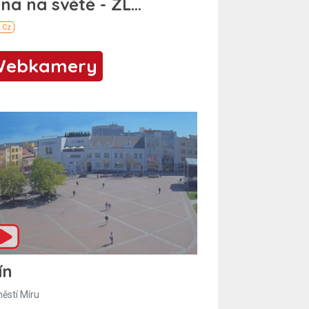
Webkamery
ín
ěstí Míru