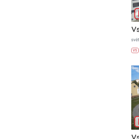
Vs
svě
VS
Vs