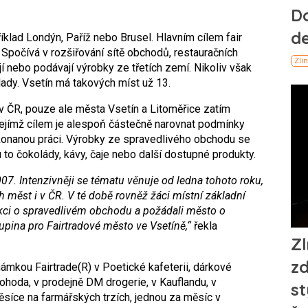
lad Londýn, Paříž nebo Brusel. Hlavním cílem fair
Spočívá v rozšiřování sítě obchodů, restauračních
jí nebo podávají výrobky ze třetích zemí. Nikoliv však
lady. Vsetín má takových míst už 13.
v ČR, pouze ale města Vsetín a Litoměřice zatím
ejímž cílem je alespoň částečně narovnat podmínky
onanou práci. Výrobky ze spravedlivého obchodu se
u to čokolády, kávy, čaje nebo další dostupné produkty.
2007. Intenzivněji se tématu věnuje od ledna tohoto roku,
ch měst i v ČR. V té době rovněž žáci místní základní
akci o spravedlivém obchodu a požádali město o
kupina pro Fairtradové město ve Vsetíně,“
řekla
mkou Fairtrade(R) v Poetické kafeterii, dárkové
ohoda, v prodejně DM drogerie, v Kauflandu, v
síce na farmářských trzích, jednou za měsíc v