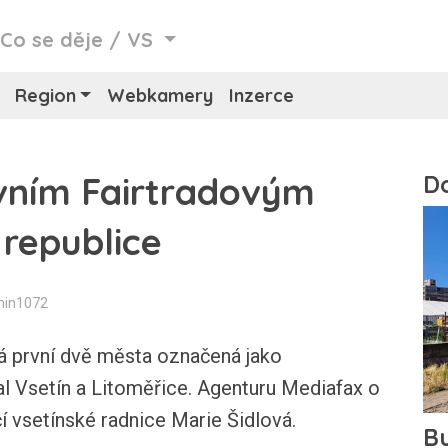
/
Co se děje
/
VS
Region
Webkamery
Inzerce
rvním Fairtradovým
republice
min1072
á první dvě města označená jako
al Vsetín a Litoměřice. Agenturu Mediafax o
í vsetínské radnice Marie Šidlová.