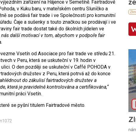
výjezdním zařízení na Hájence v Semetíně. Fairtradové
ohoda, v Kuku baru, v mateřském centru Sluníčko a
ěžně se podává fair trade i ve Společnosti pro komunitní
úřadu. Čaje a sušenky s touto značkou se prodávají i ve
viny fair trade dostat také do školních jídelen ve
 nás další motivací v tom, abychom v podpoře fair
.
evezme Vsetín od Asociace pro fair trade ve středu 21.
tvech v Peru, která se uskuteční v 19. hodin v
 ulici. O den později se uskuteční v Caffé POHODA v
irtradových družstev z Peru, která potrvá až do konce
lédnout do zákulisí fairtradových družstev a
de, která je pravidelně kontrolována a certifikována,“
unitní práci Vsetín.
teré se pyšní titulem Fairtradové město.
Zl
in1072
nám