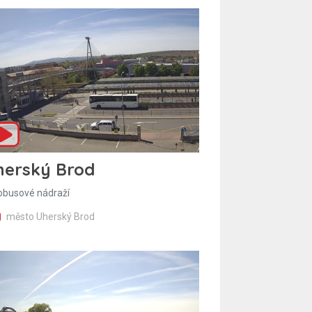
herský Brod
obusové nádraží
město Uherský Brod