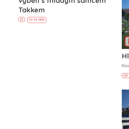
výběh s mladým samcem
Takkem
ZL
Co se děje
H
Kou
UH