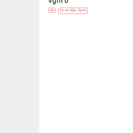
výhru
UH
Co se děje
,
Sport