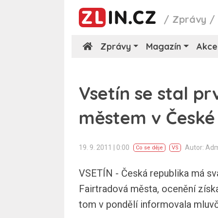
/
Zprávy
Zprávy
Magazín
Akce
Vsetín se stal p
městem v České 
19. 9. 2011 | 0:00
Autor: Ad
Co se děje
VS
VSETÍN - Česká republika má sv
Fairtradová města, ocenění získ
tom v pondělí informovala mluvč