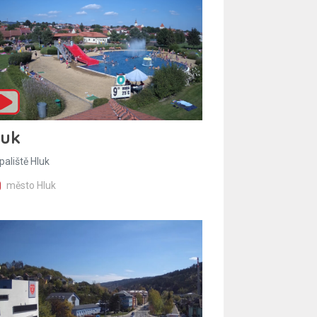
luk
paliště Hluk
město Hluk