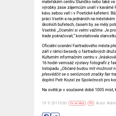
mateřském centru Sluníčko nebo také ve 
výrobky zase zájemcům uvaří v kavárně P
kávu sebou vaří i v Poetické kafeterii. B
práci Vsetín a na jednáních na městském 
školních bufetech, časem by se měly potra
Vsetíně.
„Ocenění si velmi vážíme. Je pro
trade pokračovali,“
konstatovala starostka
Oficiální ocenění Fairtradového města př
září v rámci besedy o fairtradových družs
Kulturním informačním centru v Jiráskově
16 hodin vernisáž výstavy fotografií z fa
listopadu.
„Občané budou mít možnost nah
přesvědčit se o serióznosti značky fair tra
doplnil Petr Kozel ze Společnosti pro kom
Na světě je v současné době 1005 míst, k
19. 9. 20110:00
Autor: Adm
Co se děje
VS