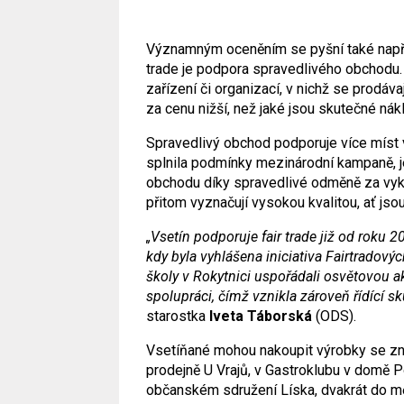
Významným oceněním se pyšní také napřík
trade je podpora spravedlivého obchodu. 
zařízení či organizací, v nichž se prodáva
za cenu nižší, než jaké jsou skutečné nák
Spravedlivý obchod podporuje více míst 
splnila podmínky mezinárodní kampaně, j
obchodu díky spravedlivé odměně za vyk
přitom vyznačují vysokou kvalitou, ať jso
„Vsetín podporuje fair trade již od roku 
kdy byla vyhlášena iniciativa Fairtradový
školy v Rokytnici uspořádali osvětovou 
spolupráci, čímž vznikla zároveň řídící s
starostka
Iveta Táborská
(ODS).
Vsetíňané mohou nakoupit výrobky se zná
prodejně U Vrajů, v Gastroklubu v domě P
občanském sdružení Líska, dvakrát do mě