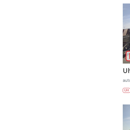
U
aut
UH