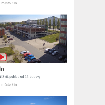
město Zlín
ín
l Svit, pohled od 22. budovy
město Zlín