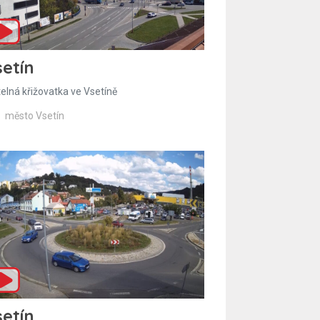
etín
telná křižovatka ve Vsetíně
město Vsetín
etín