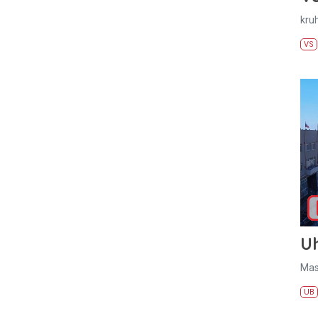
kru
VS
U
Mas
UB