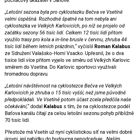
počítačový ukazatel v Janové.
„Letošní sezona byla pro cyklostezku Bečva ve Vsetíně
velmi úspěšná. Rozhodně špatně na tom nebyla ani
cyklostezka ve Velkých Karlovicích, po níž se projelo od
začátku sezony 56 tisíc lidí. Celkem 12 tisíc lidí přitom
využilo trasy pro kola a in-line brusle v červnu, zhruba 44
tisíc lidí během letních prázdnin,“
vyčíslil
Roman Kalabus
ze Sdružení Valašsko-Horní Vsacko. Upřesnil, že o dva
tisíce lidí více přitom vyjelo ve směru od Velkých Karlovic
směrem do Vsetína. Do Karlovic sportovci využívali
hromadnou dopravu.
„Letošní návštěvnost na cyklostezce Bečva ve Velkých
Karlovicích je zhruba o 15 tisíc vyšší, než jsme původně
předpokládali. Ve Vsetíně potom účast zcela předčila naše
očekávání,“
dodal
Kalabus
s tím, že na cyklostezce podél
Baťova kanálu čítají za celou letošní sezonu pohyb přibližně
70 tisíc lidí.
Přestože má Vsetín už nyní cyklistickou síť na velmi dobré
úrovni, její nabídku do budoucna nepodceňuje.
„Naším