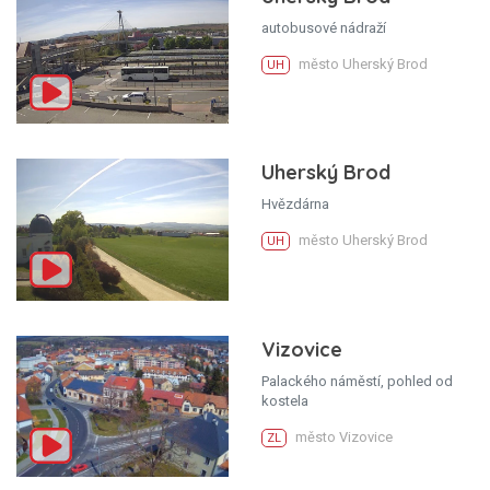
autobusové nádraží
město Uherský Brod
UH
Uherský Brod
Hvězdárna
město Uherský Brod
UH
Vizovice
Palackého náměstí, pohled od
kostela
město Vizovice
ZL