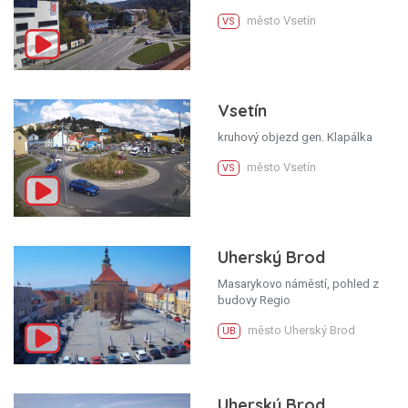
město Vsetín
VS
Vsetín
kruhový objezd gen. Klapálka
město Vsetín
VS
Uherský Brod
Masarykovo náměstí, pohled z
budovy Regio
město Uherský Brod
UB
Uherský Brod