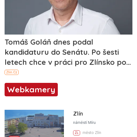
Webkamery
Zlín
náměstí Míru
město Zlín
ZL