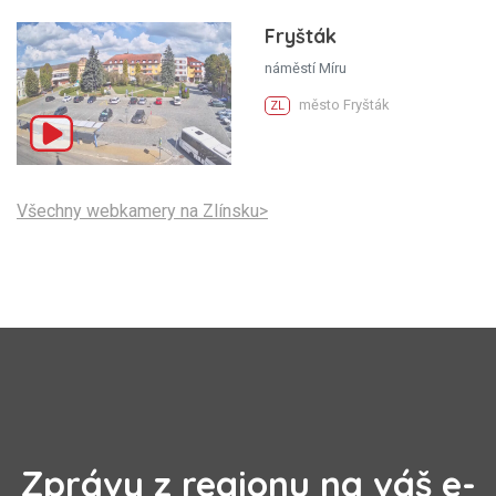
Fryšták
náměstí Míru
město Fryšták
ZL
Všechny webkamery na Zlínsku>
Zprávy z regionu na váš e-