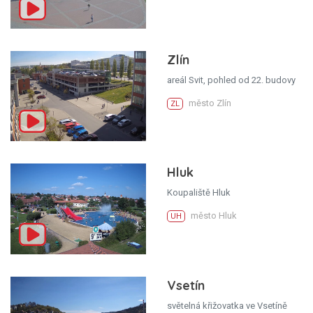
Zlín
areál Svit, pohled od 22. budovy
město Zlín
ZL
Hluk
Koupaliště Hluk
město Hluk
UH
Vsetín
světelná křižovatka ve Vsetíně