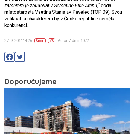
záměrem je zbudovat v Semetíně Bike Arénu,“
dodal
místostarosta Vsetína Stanislav Pavelec (TOP 09). Svou
velikostí a charakterem by v České republice neměla
konkurenci.
27. 9. 201114:26
Autor: Admin1072
Sport
VS