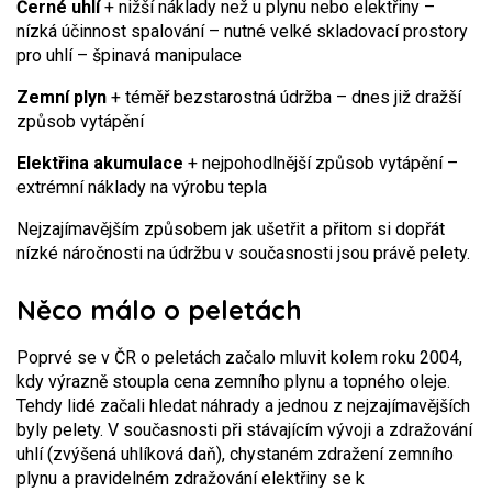
Černé uhlí
+ nižší náklady než u plynu nebo elektřiny
–
nízká účinnost spalování
– nutné velké skladovací prostory
pro uhlí
– špinavá manipulace
Zemní plyn
+ téměř bezstarostná údržba
– dnes již dražší
způsob vytápění
Elektřina akumulace
+ nejpohodlnější způsob vytápění
–
extrémní náklady na výrobu tepla
Nejzajímavějším způsobem jak ušetřit a přitom si dopřát
nízké náročnosti na údržbu v současnosti jsou právě pelety.
Něco málo o peletách
Poprvé se v ČR o peletách začalo mluvit kolem roku 2004,
kdy výrazně stoupla cena zemního plynu a topného oleje.
Tehdy lidé začali hledat náhrady a jednou z nejzajímavějších
byly pelety. V současnosti při stávajícím vývoji a zdražování
uhlí (zvýšená uhlíková daň), chystaném zdražení zemního
plynu a pravidelném zdražování elektřiny se k