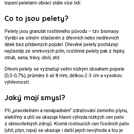
topení peletami obrací stále více lidí.
Co to jsou pelety?
Pelety jsou granulát rostlinného původu – tzv. biomasy.
Vyrábí se silným stlačením z dřevních nebo nedřevních
látek bez přídavných pojidel. Dřevěné pelety pocházejí
nejčastěji ze smrkových pilin, rostlinné pelety pak z řepky,
otrub, sena, trávy, obilí, atd.
Dřevní pelety se vyznačují velmi nízkým obsahem popele
(0,5-0,7%), průměry 6 až 8 mm, délkou 2-3 cm a vysokou
výhřevností.
Jaký mají smysl?
Při „pravidelném a nenápadném“ zdražování zemního plynu,
elektřiny a uhlí se ukazuje hlavní výhoda nízkých cen paliv
z obnovitelných zdrojů. Kromě rostoucích cen fosilních paliv
(uhlí, plyn, ropa) se ukazuje i další jejich nevýhoda a tou je