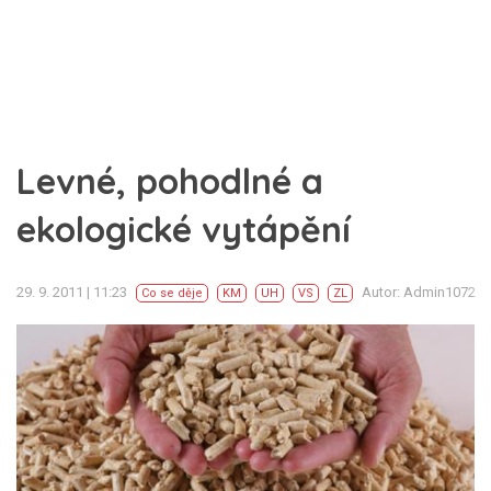
Levné, pohodlné a
ekologické vytápění
29. 9. 2011 | 11:23
Autor: Admin1072
Co se děje
KM
UH
VS
ZL