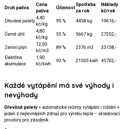
Cena
Spotřeba
Náklady
Druh paliva
Účinnost
paliva
za rok
kč/rok
4,40
Dřevěné pelety
95 %
4458 kg
19616,-
kč/kg
4,80
Černé uhlí
55 %
5667 kg
27202,-
kč/kg
12,50
Zemní plyn
89 %
2376 m3
33158,-
kč/m3
Elektřina
1,90
93 %
21505 kwh
45702,-
akumulace
kč/kwh
Každé vytápění má své výhody i
nevýhody
Dřevěné pelety
+ automatické režimy vytápění i čištění
+
jeden z nejlevnějších zdrojů pro výrobu tepla
– skladovací
prostory pro zásobník