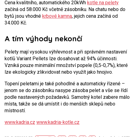
Cena kvalitního, automatického 20kWh
kotle na pelety
začíná od 58.000 Kč včetně zásobníku. Na chatu nebo do
bytů jsou vhodné
krbové kamna
, jejich cena začíná od
34.000 Kč.
A tím výhody nekončí
Pelety mají vysokou výhřevnost a při správném nastavení
kotlů Variant Pellets lze dosahovat až 94% účinnosti.
Vzniká pouze minimální množství popele (0,5-0,7%), které
lze ekologicky zlikvidovat nebo využít jako hnojivo.
Topení peletami je také pohodlné a automaticky řízené –
jenom se do zásobníku nasype zásoba pelet a vše se řídí
podle nastavených požadavků. Samotný kotel zabere málo
místa, takže se dá umístit i do menších sklepů nebo
místností.
www.kadria.cz
www.kadria-kotle.cz