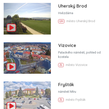
Uherský Brod
Hvězdárna
město Uherský Brod
UH
Vizovice
Palackého náměstí, pohled od
kostela
město Vizovice
ZL
Fryšták
náměstí Míru
město Fryšták
ZL