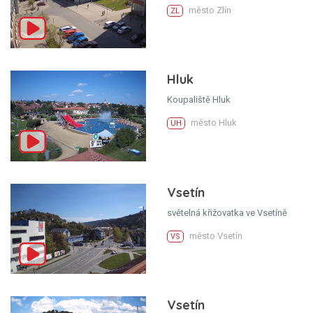
město Zlín
ZL
Hluk
Koupaliště Hluk
město Hluk
UH
Vsetín
světelná křižovatka ve Vsetíně
město Vsetín
VS
Vsetín