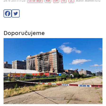
29. 9. 201111:23
Autor: Admin1072
Co se děje
KM
UH
VS
ZL