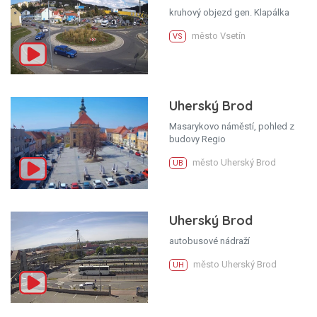
kruhový objezd gen. Klapálka
město Vsetín
VS
Uherský Brod
Masarykovo náměstí, pohled z
budovy Regio
město Uherský Brod
UB
Uherský Brod
autobusové nádraží
město Uherský Brod
UH