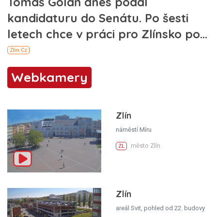
Webkamery
Zlín
náměstí Míru
město Zlín
ZL
Zlín
areál Svit, pohled od 22. budovy