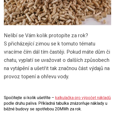
Nelíbí se Vám kolik protopíte za rok?
S přicházející zimou se k tomuto tématu
vracíme čím dál tím častěji. Pokud máte dům či
chatu, vyplatí se uvažovat o dalších způsobech
na vytápění a ušetřit tak značnou část výdajů na
provoz topení a ohřevu vody.
Spočítejte si kolik ušetříte –
kalkulačka pro výpočet nákladů
podle druhu paliva. Příkladná tabulka znázorňuje náklady u
běžné budovy se spotřebou 20MWh za rok.