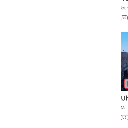
kru
VS
U
Mas
UB