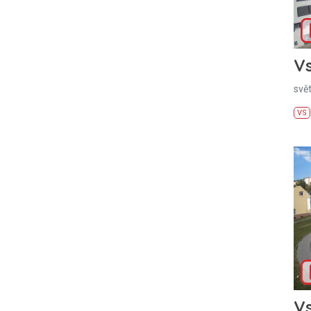
Vs
svě
VS
Vs