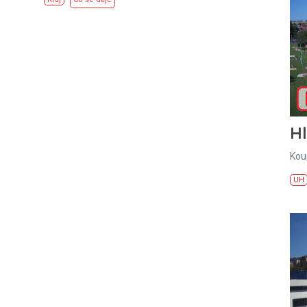
H
Kou
UH