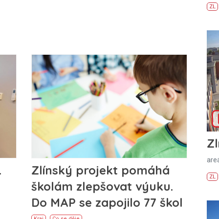
ZL
Zl
areá
.
Zlínský projekt pomáhá
ZL
školám zlepšovat výuku.
Do MAP se zapojilo 77 škol
Kraj
Co se děje