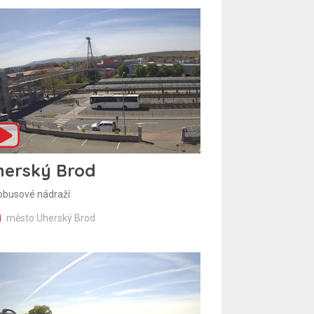
herský Brod
obusové nádraží
město Uherský Brod