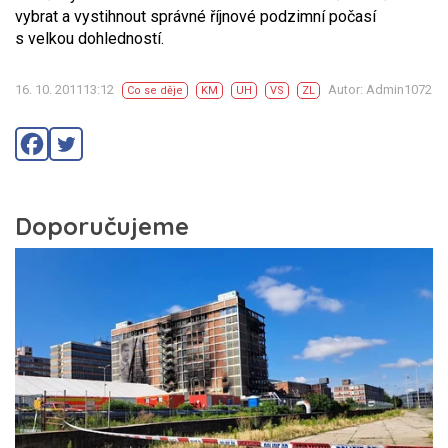
vybrat a vystihnout správné říjnové podzimní počasí
s velkou dohledností.
16. 10. 201113:12
Autor: Admin1072
Co se děje
KM
UH
VS
ZL