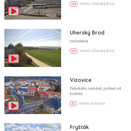
město Uherský Brod
UH
Uherský Brod
Hvězdárna
město Uherský Brod
UH
Vizovice
Palackého náměstí, pohled od
kostela
město Vizovice
ZL
Fryšták