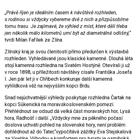
„Právě říjen je ideálním časem k návštěvě rozhleden,
s rodinou si vždycky vybereme dvě z nich a přizpůsobíme
tomu trasu. Je zajímavé, že výhled z míst, které dělí třeba
jen několik málo kilometrů umí být až diametrálně odlišný,“
tvrdí Milan Fafílek ze Zlína.
Zlínský kraj je svou členitostí přímo předurčen k výstavbě
rozhleden. Vyhledávané jsou klasické kamenné. Dlouhá léta
stojí kamenná rozhledna na Svatém Hostýně. Otevírali ji už
v roce 1898, u příležitosti návštěvy císaře Františka Josefa
I. Jen pár let ji v Chřibech konkuruje další kamenná
vyhlídková věž na nejvyšším kopci Brdu.
Snad nejúchvatnější výhledy poskytuje rozhledna Čartak na
kopci Sůkenická na moravskoslovenském pomezí.
Přehlédnout se odsud dá velká část moravských hor, Lysá
hora, Radhošť i další. „Vždycky mne za pěkného počasí
doslova uchvátí pohled na slovenské hory, není problém
dohlédnout až do Tater,“vypočítává zážitky Eva Stejskalová
ze Vsetína. Výhodou a komfortem pro turisty je osmiboká