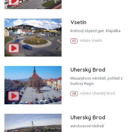
Vsetín
kruhový objezd gen. Klapálka
město Vsetín
VS
Uherský Brod
Masarykovo náměstí, pohled z
budovy Regio
město Uherský Brod
UB
Uherský Brod
autobusové nádraží