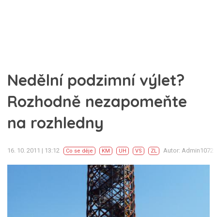
Nedělní podzimní výlet?
Rozhodně nezapomeňte
na rozhledny
16. 10. 2011 | 13:12
Autor: Admin1072
Co se děje
KM
UH
VS
ZL