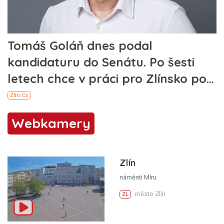
Webkamery
Zlín
náměstí Míru
město Zlín
ZL