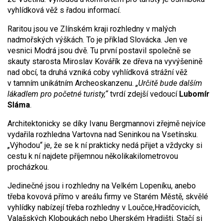
vyhlídková věž s řadou informací.
Raritou jsou ve Zlínském kraji rozhledny v malých
nadmořských výškách. To je příklad Slovácka. Jen ve
vesnici Modrá jsou dvě. Tu první postavil společně se
skauty starosta Miroslav Kovářík ze dřeva na vyvýšenině
nad obcí, ta druhá vzniká coby vyhlídková strážní věž
v tamním unikátním Archeoskanzenu.
„Určitě bude dalším
lákadlem pro početné turisty,“
tvrdí zdejší vedoucí
Lubomír
Sláma
.
Architektonicky se díky Ivanu Bergmannovi zřejmě nejvíce
vydařila rozhledna Vartovna nad Seninkou na Vsetínsku.
„Výhodou“ je, že se k ní prakticky nedá přijet a vždycky si
cestu k ní najdete příjemnou několikakilometrovou
procházkou.
Jedinečné jsou i rozhledny na Velkém Lopeníku, anebo
třeba kovová přímo v areálu firmy ve Starém Městě, skvělé
vyhlídky nabízejí třeba rozhledny v Loučce,Hradčovicích,
Valašských Kloboukách nebo Uherském Hradišti. Stačí si