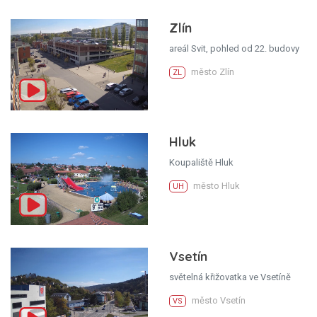
Zlín
areál Svit, pohled od 22. budovy
město Zlín
ZL
Hluk
Koupaliště Hluk
město Hluk
UH
Vsetín
světelná křižovatka ve Vsetíně
město Vsetín
VS