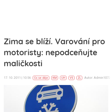
Zima se blíží. Varování pro
motoristy: nepodceňujte
maličkosti
17. 10. 2011 | 10:56
Autor: Admin1072
Co se děje
KM
UH
VS
ZL