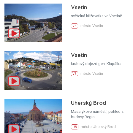
Vsetín
světelná křižovatka ve Vsetíně
město Vsetín
VS
Vsetín
kruhový objezd gen. Klapálka
město Vsetín
VS
Uherský Brod
Masarykovo náměstí, pohled z
budovy Regio
město Uherský Brod
UB