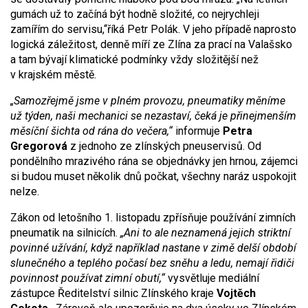
gumách už to začíná být hodně složité, co nejrychleji
zamířím do servisu,“říká Petr Polák. V jeho případě naprosto
logická záležitost, denně míří ze Zlína za prací na Valašsko
a tam bývají klimatické podmínky vždy složitější než
v krajském městě.
„Samozřejmě jsme v plném provozu, pneumatiky měníme
už týden, naši mechanici se nezastaví, čeká je přinejmenším
měsíční šichta od rána do večera,“
informuje
Petra
Gregorová
z jednoho ze zlínských pneuservisů. Od
pondělního mrazivého rána se objednávky jen hrnou, zájemci
si budou muset několik dnů počkat, všechny naráz uspokojit
nelze.
Zákon od letošního 1. listopadu zpřísňuje používání zimních
pneumatik na silnicích.
„Ani to ale neznamená jejich striktní
povinné užívání, když například nastane v zimě delší období
slunečného a teplého počasí bez sněhu a ledu, nemají řidiči
povinnost používat zimní obutí,“
vysvětluje mediální
zástupce Ředitelství silnic Zlínského kraje
Vojtěch