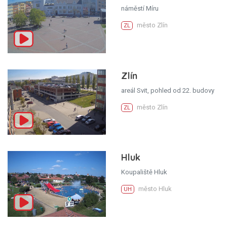
náměstí Míru
město Zlín
ZL
Zlín
areál Svit, pohled od 22. budovy
město Zlín
ZL
Hluk
Koupaliště Hluk
město Hluk
UH