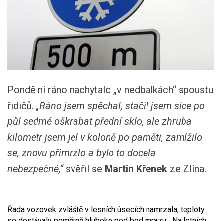
Pondělní ráno nachytalo „v nedbalkách“ spoustu
řidičů.
„Ráno jsem spěchal, stačil jsem sice po
půl sedmé oškrabat přední sklo, ale zhruba
kilometr jsem jel v koloně po paměti, zamlžilo
se, znovu přimrzlo a bylo to docela
nebezpečné,“
svěřil se
Martin Křenek
ze Zlína.
Řada vozovek zvláště v lesních úsecích namrzala, teploty
se dostávaly poměrně hluboko pod bod mrazu. „Na letních