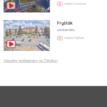
město Vizovice
ZL
Fryšták
náměstí Míru
město Fryšták
ZL
Všechny webkamery na Zlínsku>