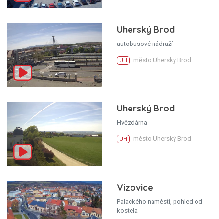
Uherský Brod
autobusové nádraží
město Uherský Brod
UH
Uherský Brod
Hvězdárna
město Uherský Brod
UH
Vizovice
Palackého náměstí, pohled od
kostela