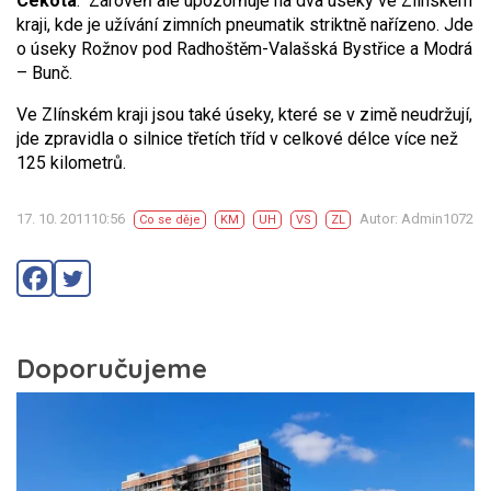
Cekota
. Zároveň ale upozorňuje na dva úseky ve Zlínském
kraji, kde je užívání zimních pneumatik striktně nařízeno. Jde
o úseky Rožnov pod Radhoštěm-Valašská Bystřice a Modrá
– Bunč.
Ve Zlínském kraji jsou také úseky, které se v zimě neudržují,
jde zpravidla o silnice třetích tříd v celkové délce více než
125 kilometrů.
17. 10. 201110:56
Autor: Admin1072
Co se děje
KM
UH
VS
ZL