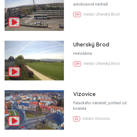
autobusové nádraží
město Uherský Brod
UH
Uherský Brod
Hvězdárna
město Uherský Brod
UH
Vizovice
Palackého náměstí, pohled od
kostela
město Vizovice
ZL