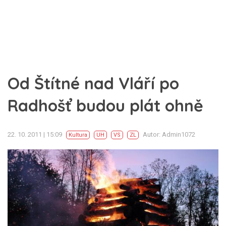
Od Štítné nad Vláří po
Radhošť budou plát ohně
22. 10. 2011 | 15:09
Autor: Admin1072
Kultura
UH
VS
ZL