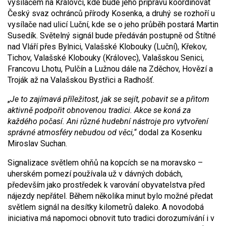
vysílačem na Královci, kde bude jeho přípravu koordinovat
Český svaz ochránců přírody Kosenka, a druhý se rozhoří u
vysílače nad ulicí Luční, kde se o jeho průběh postará Martin
Susedík. Světelný signál bude předáván postupně od Štítné
nad Vláří přes Bylnici, Valašské Klobouky (Luční), Křekov,
Tichov, Valašské Klobouky (Královec), Valašskou Senici,
Francovu Lhotu, Pulčín a Lužnou dále na Zděchov, Hovězí a
Troják až na Valašskou Bystřici a Radhošť.
„
Je to zajímavá příležitost, jak se sejít, pobavit se a přitom
aktivně podpořit obnovenou tradici. Akce se koná za
každého počasí. Ani různé hudební nástroje pro vytvoření
správné atmosféry nebudou od věci,
“ dodal za Kosenku
Miroslav Suchan.
Signalizace světlem ohňů na kopcích se na moravsko –
uherském pomezí používala už v dávných dobách,
především jako prostředek k varování obyvatelstva před
nájezdy nepřátel. Během několika minut bylo možné předat
světlem signál na desítky kilometrů daleko. A novodobá
iniciativa má napomoci obnovit tuto tradici dorozumívání i v