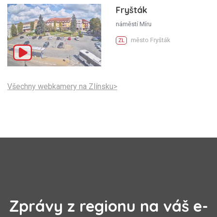
Fryšták
náměstí Míru
město Fryšták
ZL
Všechny webkamery na Zlínsku>
Zprávy z regionu na váš e-