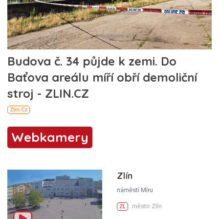
Webkamery
Zlín
náměstí Míru
město Zlín
ZL