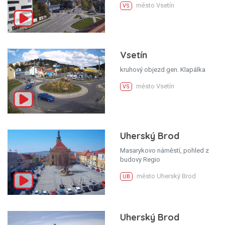
město Vsetín
VS
Vsetín
kruhový objezd gen. Klapálka
město Vsetín
VS
Uherský Brod
Masarykovo náměstí, pohled z
budovy Regio
město Uherský Brod
UB
Uherský Brod