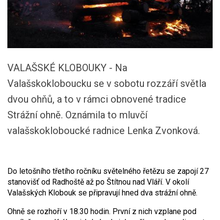
VALAŠSKÉ KLOBOUKY - Na
Valašskokloboucku se v sobotu rozzáří světla
dvou ohňů, a to v rámci obnovené tradice
Strážní ohně. Oznámila to mluvčí
valašskokloboucké radnice Lenka Zvonková.
Do letošního třetího ročníku světelného řetězu se zapojí 27
stanovišť od Radhoště až po Štítnou nad Vláří. V okolí
Valašských Klobouk se připravují hned dva strážní ohně.
Ohně se rozhoří v 18.30 hodin. První z nich vzplane pod