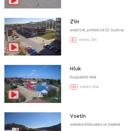
Zlín
areál Svit, pohled od 22. budovy
město Zlín
ZL
Hluk
Koupaliště Hluk
město Hluk
UH
Vsetín
světelná křižovatka ve Vsetíně