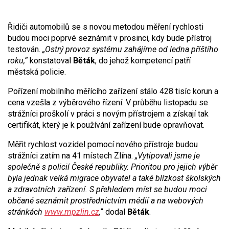
Řidiči automobilů se s novou metodou měření rychlosti
budou moci poprvé seznámit v prosinci, kdy bude přístroj
testován.
„Ostrý provoz systému zahájíme od ledna příštího
roku,“
konstatoval
Běták
, do jehož kompetencí patří
městská policie.
Pořízení mobilního měřícího zařízení stálo 428 tisíc korun a
cena vzešla z výběrového řízení. V průběhu listopadu se
strážníci proškolí v práci s novým přístrojem a získají tak
certifikát, který je k používání zařízení bude opravňovat.
Měřit rychlost vozidel pomocí nového přístroje budou
strážníci zatím na 41 místech Zlína.
„Vytipovali jsme je
společně s policií České republiky. Prioritou pro jejich výběr
byla jednak velká migrace obyvatel a také blízkost školských
a zdravotních zařízení. S přehledem míst se budou moci
občané seznámit prostřednictvím médií a na webových
stránkách
www.mpzlin.cz
,
“ dodal
Běták
.