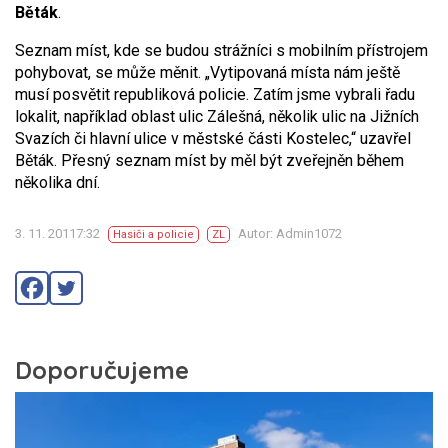
Běták
.
Seznam míst, kde se budou strážníci s mobilním přístrojem
pohybovat, se může měnit. „Vytipovaná místa nám ještě
musí posvětit republiková policie. Zatím jsme vybrali řadu
lokalit, například oblast ulic Zálešná, několik ulic na Jižních
Svazích či hlavní ulice v městské části Kostelec,“ uzavřel
Běták. Přesný seznam míst by měl být zveřejněn během
několika dní.
3. 11. 20117:32
Autor: Admin1072
Hasiči a policie
ZL