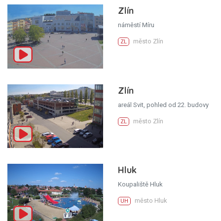
Zlín
náměstí Míru
město Zlín
ZL
Zlín
areál Svit, pohled od 22. budovy
město Zlín
ZL
Hluk
Koupaliště Hluk
město Hluk
UH