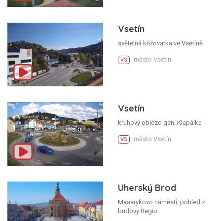
Vsetín
světelná křižovatka ve Vsetíně
město Vsetín
VS
Vsetín
kruhový objezd gen. Klapálka
město Vsetín
VS
Uherský Brod
Masarykovo náměstí, pohled z
budovy Regio