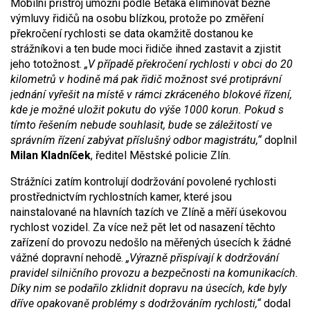
Mobilní přístroj umožní podle Bětáka eliminovat běžné
výmluvy řidičů na osobu blízkou, protože po změření
překročení rychlosti se data okamžitě dostanou ke
strážníkovi a ten bude moci řidiče ihned zastavit a zjistit
jeho totožnost.
„V případě překročení rychlosti v obci do 20
kilometrů v hodině má pak řidič možnost své protiprávní
jednání vyřešit na místě v rámci zkráceného blokové řízení,
kde je možné uložit pokutu do výše 1000 korun. Pokud s
tímto řešením nebude souhlasit, bude se záležitostí ve
správním řízení zabývat příslušný odbor magistrátu,“
doplnil
Milan Kladníček
, ředitel Městské policie Zlín.
Strážníci zatím kontrolují dodržování povolené rychlosti
prostřednictvím rychlostních kamer, které jsou
nainstalované na hlavních tazích ve Zlíně a měří úsekovou
rychlost vozidel. Za více než pět let od nasazení těchto
zařízení do provozu nedošlo na měřených úsecích k žádné
vážné dopravní nehodě.
„Výrazně přispívají k dodržování
pravidel silničního provozu a bezpečnosti na komunikacích.
Díky nim se podařilo zklidnit dopravu na úsecích, kde byly
dříve opakovaně problémy s dodržováním rychlosti,“
dodal