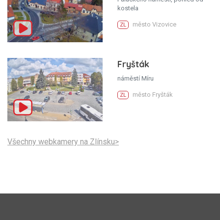
kostela
město Vizovice
ZL
Fryšták
náměstí Míru
město Fryšták
ZL
Všechny webkamery na Zlínsku>