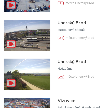
město Uherský Brod
UB
Uherský Brod
autobusové nádraží
město Uherský Brod
UH
Uherský Brod
Hvězdárna
město Uherský Brod
UH
Vizovice
Palackého náměstí, pohled od