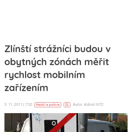
Zlínští strážníci budou v
obytných zónách měřit
rychlost mobilním
zařízením
3. 11. 2011 | 7:32
Autor: Admin1072
Hasiči a policie
ZL