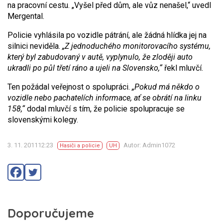
na pracovní cestu. „Vyšel před dům, ale vůz nenašel,“ uvedl
Mergental.
Policie vyhlásila po vozidle pátrání, ale žádná hlídka jej na
silnici neviděla.
„Z jednoduchého monitorovacího systému,
který byl zabudovaný v autě, vyplynulo, že zloději auto
ukradli po půl třetí ráno a ujeli na Slovensko,“
řekl mluvčí.
Ten požádal veřejnost o spolupráci.
„Pokud má někdo o
vozidle nebo pachatelích informace, ať se obrátí na linku
158,“
dodal mluvčí s tím, že policie spolupracuje se
slovenskými kolegy.
3. 11. 201112:23
Autor: Admin1072
Hasiči a policie
UH