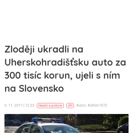
Zloději ukradli na
Uherskohradišťsku auto za
300 tisíc korun, ujeli s ním
na Slovensko
3. 11. 2011 | 12:23
Autor: Admin1072
Hasiči a policie
UH