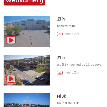
Webkamery
Zlín
náměstí Míru
město Zlín
ZL
Zlín
areál Svit, pohled od 22. budovy
město Zlín
ZL
Hluk
Koupaliště Hluk