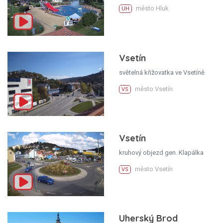
město Hluk
UH
Vsetín
světelná křižovatka ve Vsetíně
město Vsetín
VS
Vsetín
kruhový objezd gen. Klapálka
město Vsetín
VS
Uherský Brod