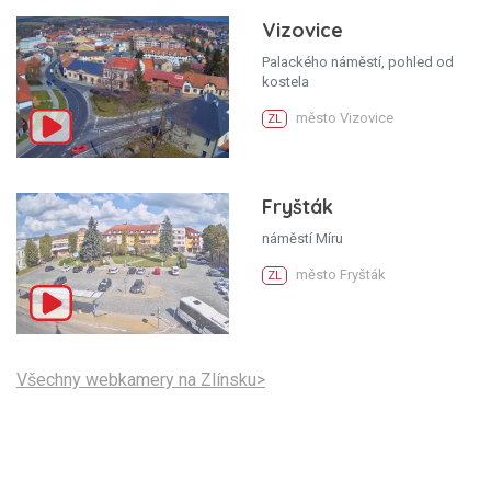
Vizovice
Palackého náměstí, pohled od
kostela
město Vizovice
ZL
Fryšták
náměstí Míru
město Fryšták
ZL
Všechny webkamery na Zlínsku>