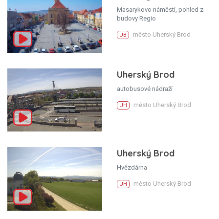
Masarykovo náměstí, pohled z
budovy Regio
město Uherský Brod
UB
Uherský Brod
autobusové nádraží
město Uherský Brod
UH
Uherský Brod
Hvězdárna
město Uherský Brod
UH