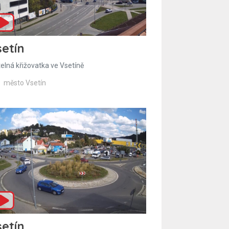
etín
telná křižovatka ve Vsetíně
město Vsetín
etín