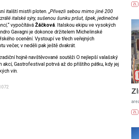
ZL
 italští mistři ploten. „
Přivezli sebou mimo jiné 200
vyzrálé italské sýry, sušenou šunku pršut, špek, jedinečné
ncí,
“ vypočítává
Žáčková
. Italskou ekipu ve vysokých
sandro Gavagni je dokonce držitelem Michelinské
řského ocenění. Vystoupí ve třech veřejných
 večer, v neděli pak ještě dvakrát.
tradiční hojně navštěvované soutěži O nejlepší valašský
akcí, Gastrofestival potrvá až do příštího pátku, kdy jej
ých vín.
1072
Zl
areá
ZL