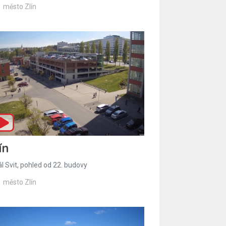
město Zlín
ín
l Svit, pohled od 22. budovy
město Zlín