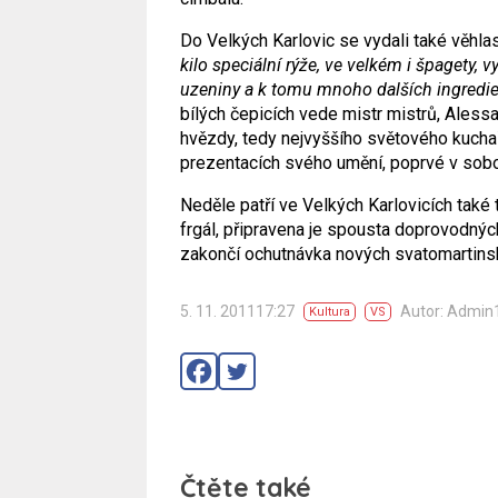
Do Velkých Karlovic se vydali také věhlasní
kilo speciální rýže, ve velkém i špagety, 
uzeniny a k tomu mnoho dalších ingredie
bílých čepicích vede mistr mistrů, Ales
hvězdy, tedy nejvyššího světového kucha
prezentacích svého umění, poprvé v sobotu
Neděle patří ve Velkých Karlovicích také 
frgál, připravena je spousta doprovodných 
zakončí ochutnávka nových svatomartinsk
5. 11. 201117:27
Autor: Admin
Kultura
VS
Čtěte také