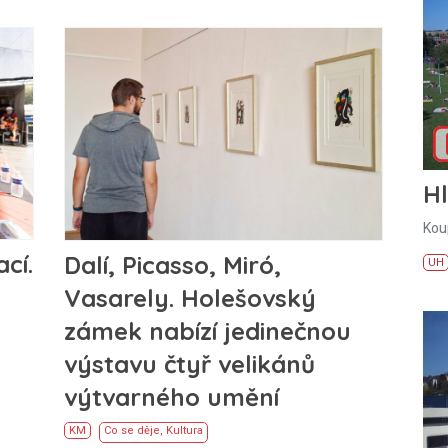
H
Kou
cí.
Dalí, Picasso, Miró,
UH
Vasarely. Holešovský
zámek nabízí jedinečnou
výstavu čtyř velikánů
výtvarného umění
KM
Co se děje
,
Kultura