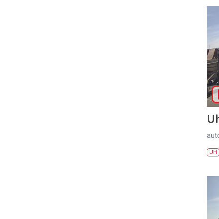
U
aut
UH