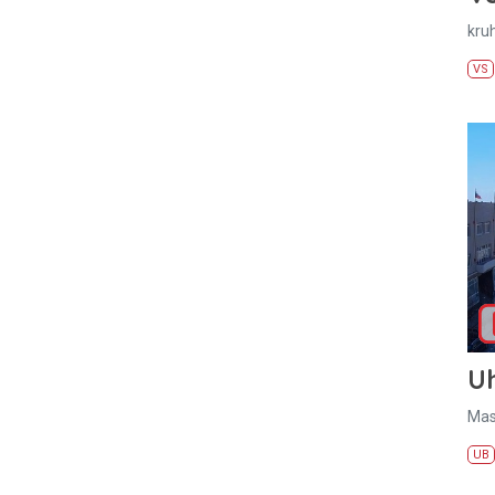
kru
VS
U
Mas
UB