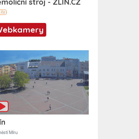
Webkamery
ín
ěstí Míru