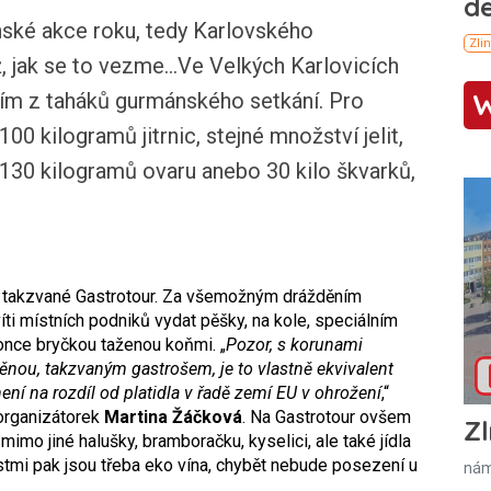
ské akce roku, tedy Karlovského
, jak se to vezme...Ve Velkých Karlovicích
ním z taháků gurmánského setkání. Pro
 100 kilogramů jitrnic, stejné množství jelit,
 130 kilogramů ovaru anebo 30 kilo škvarků,
í takzvané Gastrotour. Za všemožným drážděním
i místních podniků vydat pěšky, na kole, speciálním
ce bryčkou taženou koňmi. „
Pozor, s korunami
 měnou, takzvaným gastrošem, je to vlastně ekvivalent
ení na rozdíl od platidla v řadě zemí EU v ohrožení
,“
 organizátorek
Martina Žáčková
. Na Gastrotour ovšem
Zl
imo jiné halušky, bramboračku, kyselici, ale také jídla
ostmi pak jsou třeba eko vína, chybět nebude posezení u
nám