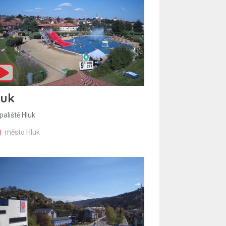
luk
paliště Hluk
město Hluk