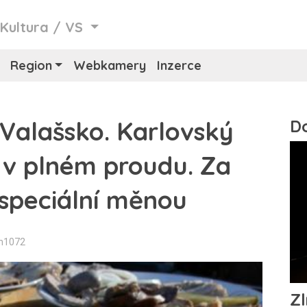
/
Kultura
/
VS
Region
Webkamery
Inzerce
 Valašsko. Karlovský
e v plném proudu. Za
 speciální měnou
in1072