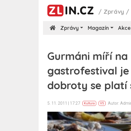
/
Zprávy
Zprávy
Magazín
Akce
Gurmáni míří na
gastrofestival j
dobroty se platí
5. 11. 2011 | 17:27
Autor: Adm
Kultura
VS