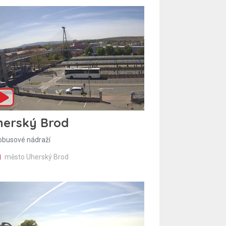
herský Brod
obusové nádraží
město Uherský Brod