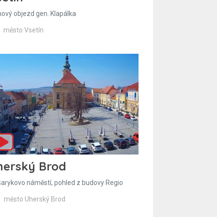
hový objezd gen. Klapálka
město Vsetín
herský Brod
arykovo náměstí, pohled z budovy Regio
město Uherský Brod