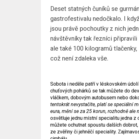
Deset statných čuníků se gurmán
gastrofestivalu nedočkalo. I když
jsou právě pochoutky z nich jed
návštěvníky tak řezníci připravili
ale také 100 kilogramů tlačenky,
což není zdaleka vše.
Sobota i neděle patří v léskovském údol
chuťových pohárků se tak můžete do devít
vláčkem, dobovým autobusem nebo dokon
tentokrát nevystačíte, platí se speciální
eura, mění se za 25 korun, rozhodně ale n
osvětluje jednu místní specialitu jedna z
můžete ochutnat spoustu dalších dobrot, m
ze zvěřiny či jehněčí speciality. Zajímav
cimbálu.