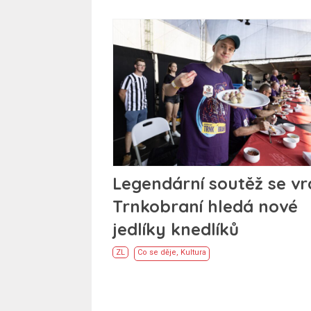
Legendární soutěž se vra
Trnkobraní hledá nové
jedlíky knedlíků
ZL
Co se děje
,
Kultura