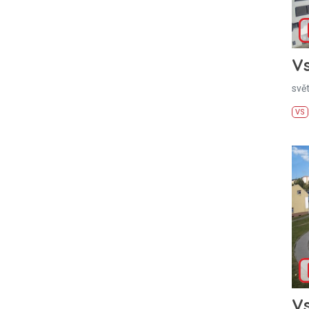
Vs
svě
VS
Vs