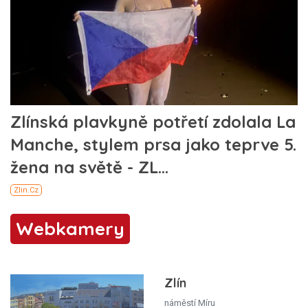
Webkamery
Zlín
náměstí Míru