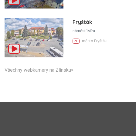
Fryšták
náměstí Míru
město Fryšták
ZL
Všechny webkamery na Zlínsku>