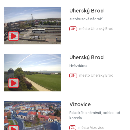
Uherský Brod
autobusové nádraží
město Uherský Brod
UH
Uherský Brod
Hvězdárna
město Uherský Brod
UH
Vizovice
Palackého náměstí, pohled od
kostela
město Vizovice
ZL