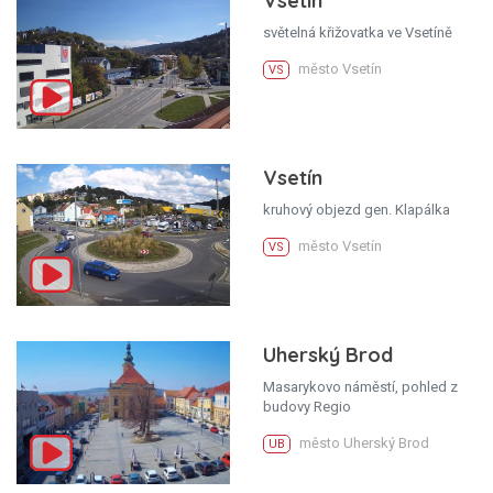
Vsetín
světelná křižovatka ve Vsetíně
město Vsetín
VS
Vsetín
kruhový objezd gen. Klapálka
město Vsetín
VS
Uherský Brod
Masarykovo náměstí, pohled z
budovy Regio
město Uherský Brod
UB