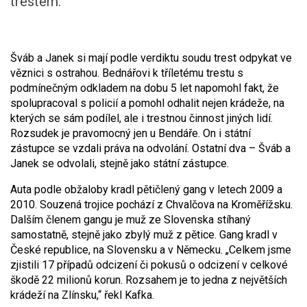
trestem.
Šváb a Janek si mají podle verdiktu soudu trest odpykat ve
věznici s ostrahou. Bednářovi k tříletému trestu s
podmínečným odkladem na dobu 5 let napomohl fakt, že
spolupracoval s policií a pomohl odhalit nejen krádeže, na
kterých se sám podílel, ale i trestnou činnost jiných lidí.
Rozsudek je pravomocný jen u Bendáře. On i státní
zástupce se vzdali práva na odvolání. Ostatní dva – Šváb a
Janek se odvolali, stejně jako státní zástupce.
Auta podle obžaloby kradl pětičlený gang v letech 2009 a
2010. Souzená trojice pochází z Chvalčova na Kroměřížsku.
Dalším členem gangu je muž ze Slovenska stíhaný
samostatně, stejně jako zbylý muž z pětice. Gang kradl v
České republice, na Slovensku a v Německu. „Celkem jsme
zjistili 17 případů odcizení či pokusů o odcizení v celkové
škodě 22 milionů korun. Rozsahem je to jedna z největších
krádeží na Zlínsku,“ řekl Kafka.