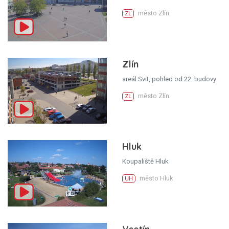
město Zlín
ZL
Zlín
areál Svit, pohled od 22. budovy
město Zlín
ZL
Hluk
Koupaliště Hluk
město Hluk
UH