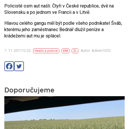
Policisté osm aut našli. Čtyři v České republice, dvě na
Slovensku a po jednom ve Francii a v Litvě.
Hlavou celého gangu měl být podle všeho podnikatel Šváb,
kterému jeho zaměstnanec Bednář dlužil peníze a
krádežemi aut mu je splácel.
7. 11. 201112:22
Autor: Admin1072
Hasiči a policie
KM
ZL