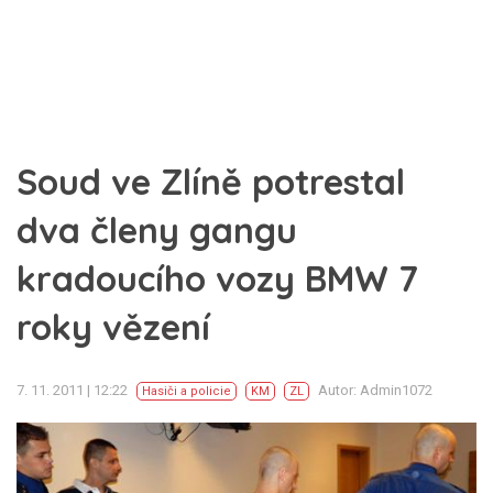
Soud ve Zlíně potrestal
dva členy gangu
kradoucího vozy BMW 7
roky vězení
7. 11. 2011 | 12:22
Autor: Admin1072
Hasiči a policie
KM
ZL