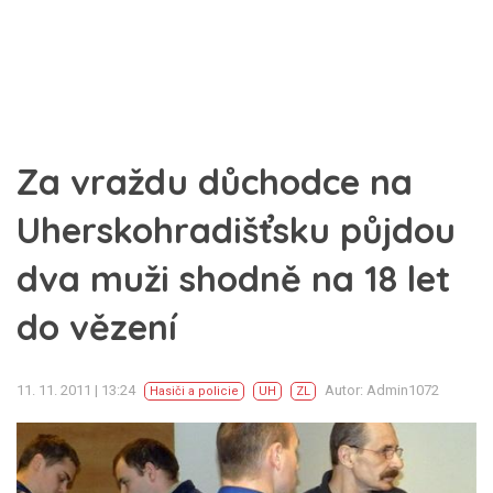
Za vraždu důchodce na
Uherskohradišťsku půjdou
dva muži shodně na 18 let
do vězení
11. 11. 2011 | 13:24
Autor: Admin1072
Hasiči a policie
UH
ZL