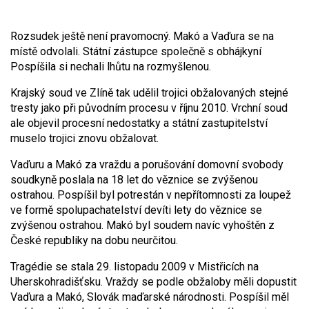
Rozsudek ještě není pravomocný. Makó a Vaďura se na
místě odvolali. Státní zástupce společně s obhájkyní
Pospíšila si nechali lhůtu na rozmyšlenou.
Krajský soud ve Zlíně tak udělil trojici obžalovaných stejné
tresty jako při původním procesu v říjnu 2010. Vrchní soud
ale objevil procesní nedostatky a státní zastupitelství
muselo trojici znovu obžalovat.
Vaďuru a Makó za vraždu a porušování domovní svobody
soudkyně poslala na 18 let do věznice se zvýšenou
ostrahou. Pospíšil byl potrestán v nepřítomnosti za loupež
ve formě spolupachatelství devíti lety do věznice se
zvýšenou ostrahou. Makó byl soudem navíc vyhoštěn z
České republiky na dobu neurčitou.
Tragédie se stala 29. listopadu 2009 v Mistřicích na
Uherskohradišťsku. Vraždy se podle obžaloby měli dopustit
Vaďura a Makó, Slovák maďarské národnosti. Pospíšil měl