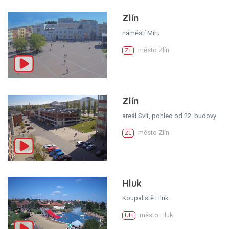
Zlín
náměstí Míru
město Zlín
ZL
Zlín
areál Svit, pohled od 22. budovy
město Zlín
ZL
Hluk
Koupaliště Hluk
město Hluk
UH