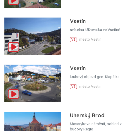
Vsetín
světelná křižovatka ve Vsetíně
město Vsetín
VS
Vsetín
kruhový objezd gen. Klapálka
město Vsetín
VS
Uherský Brod
Masarykovo náměstí, pohled z
budovy Regio