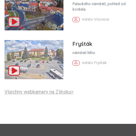
Palackého náměstí, pohled od
kostela
město Vizovice
ZL
Fryšták
náměstí Míru
město Fryšták
ZL
Všechny webkamery na Zlínsku>