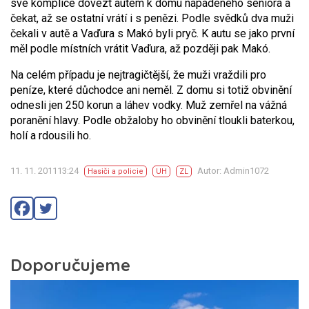
své komplice dovézt autem k domu napadeného seniora a
čekat, až se ostatní vrátí i s penězi. Podle svědků dva muži
čekali v autě a Vaďura s Makó byli pryč. K autu se jako první
měl podle místních vrátit Vaďura, až později pak Makó.
Na celém případu je nejtragičtější, že muži vraždili pro
peníze, které důchodce ani neměl. Z domu si totiž obvinění
odnesli jen 250 korun a láhev vodky. Muž zemřel na vážná
poranění hlavy. Podle obžaloby ho obvinění tloukli baterkou,
holí a rdousili ho.
11. 11. 201113:24
Autor: Admin1072
Hasiči a policie
UH
ZL