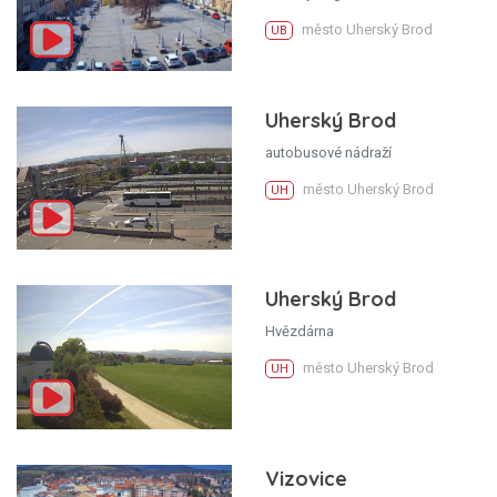
město Uherský Brod
UB
Uherský Brod
autobusové nádraží
město Uherský Brod
UH
Uherský Brod
Hvězdárna
město Uherský Brod
UH
Vizovice