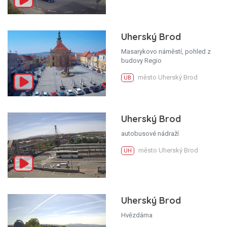
Uherský Brod
Masarykovo náměstí, pohled z
budovy Regio
město Uherský Brod
UB
Uherský Brod
autobusové nádraží
město Uherský Brod
UH
Uherský Brod
Hvězdárna