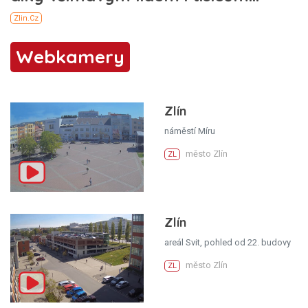
Webkamery
Zlín
náměstí Míru
město Zlín
ZL
Zlín
areál Svit, pohled od 22. budovy
město Zlín
ZL