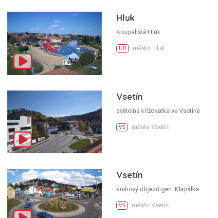
Hluk
Koupaliště Hluk
město Hluk
UH
Vsetín
světelná křižovatka ve Vsetíně
město Vsetín
VS
Vsetín
kruhový objezd gen. Klapálka
město Vsetín
VS