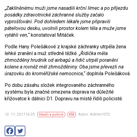
„
Zaklíněnému muži jsme nasadili krční límec a po příjezdu
posádky zdravotnické záchranné služby začalo
vyprošťování. Pod dohledem lékaře jsme připravili
páteřovou desku, uvolnili prostor kolem těla a muže jsme
vytáhli ven,
“ konstatoval Mitáček.
Podle Hany Polešákové z krajské záchranky utrpěla žena
lehké zranění a muž středně těžké. „
Řidička měla
zhmožděný hrudník od airbagů a řidič utrpěl poranění
kolene a rovněž měl zhmožděniny. Oba jsme převezli na
úrazovku do kroměřížské nemocnice,
“ doplnila Polešáková.
Po dobu zásahu složek integrovaného záchranného
systému byla značně omezena doprava na důležité
křižovatce k dálnici D1. Dopravu na místě řídili policisté.
12. 11. 201116:35
Autor: Admin1072
Hasiči a policie
KM