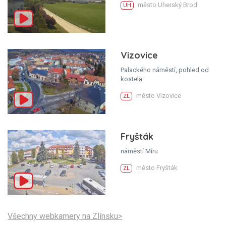
město Uherský Brod
UH
Vizovice
Palackého náměstí, pohled od
kostela
město Vizovice
ZL
Fryšták
náměstí Míru
město Fryšták
ZL
Všechny webkamery na Zlínsku>