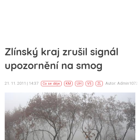
Zlínský kraj zrušil signál
upozornění na smog
21. 11. 2011 | 14:37
Autor: Admin1072
Co se děje
KM
UH
VS
ZL