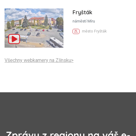
Fryšták
náměstí Míru
město Fryšták
ZL
Všechny webkamery na Zlínsku>
Zprávy z regionu na váš e-