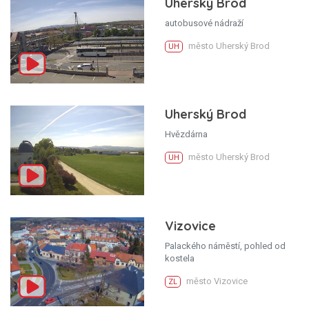
Uherský Brod
autobusové nádraží
město Uherský Brod
UH
Uherský Brod
Hvězdárna
město Uherský Brod
UH
Vizovice
Palackého náměstí, pohled od
kostela
město Vizovice
ZL