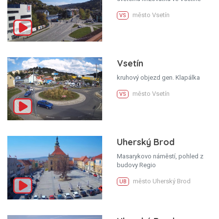
město Vsetín
VS
Vsetín
kruhový objezd gen. Klapálka
město Vsetín
VS
Uherský Brod
Masarykovo náměstí, pohled z
budovy Regio
město Uherský Brod
UB