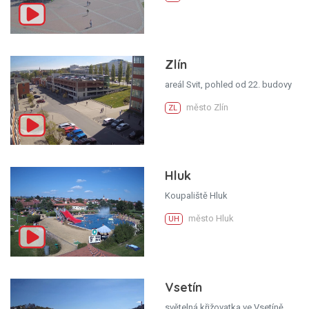
Zlín
areál Svit, pohled od 22. budovy
město Zlín
ZL
Hluk
Koupaliště Hluk
město Hluk
UH
Vsetín
světelná křižovatka ve Vsetíně