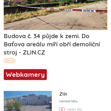
Webkamery
Zlín
náměstí Míru
město Zlín
ZL