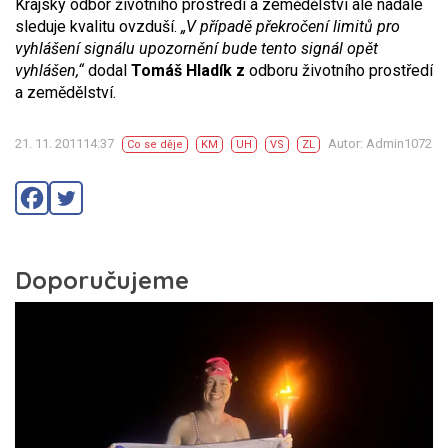
Krajský odbor životního prostředí a zemědělství ale nadále
sleduje kvalitu ovzduší.
„V případě překročení limitů pro
vyhlášení signálu upozornění bude tento signál opět
vyhlášen,“
dodal
Tomáš Hladík z
odboru životního prostředí
a zemědělství.
21. 11. 201114:37
Autor: Admin1072
Co se děje
KM
UH
VS
ZL