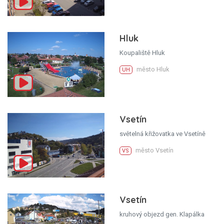
Hluk
Koupaliště Hluk
město Hluk
UH
Vsetín
světelná křižovatka ve Vsetíně
město Vsetín
VS
Vsetín
kruhový objezd gen. Klapálka