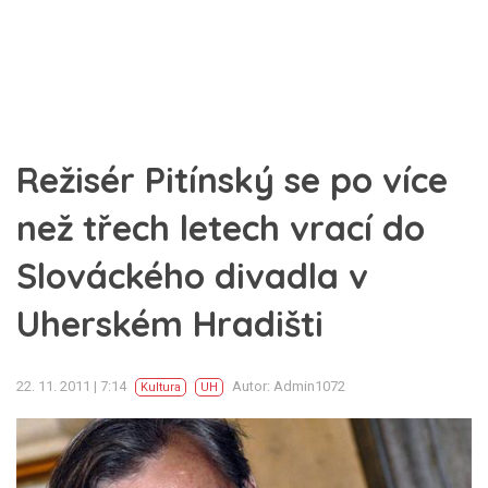
Režisér Pitínský se po více
než třech letech vrací do
Slováckého divadla v
Uherském Hradišti
22. 11. 2011 | 7:14
Autor: Admin1072
Kultura
UH