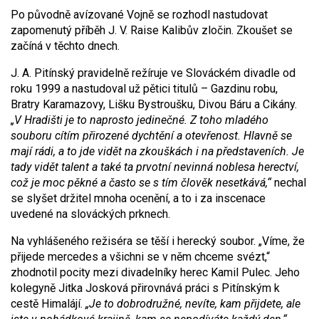
Po původně avízované Vojně se rozhodl nastudovat
zapomenutý příběh J. V. Raise Kalibův zločin. Zkoušet se
začíná v těchto dnech.
J. A. Pitínský pravidelně režíruje ve Slováckém divadle od
roku 1999 a nastudoval už pětici titulů – Gazdinu robu,
Bratry Karamazovy, Lišku Bystroušku, Divou Báru a Cikány.
„V Hradišti je to naprosto jedinečné. Z toho mladého
souboru cítím přirozené dychtění a otevřenost. Hlavně se
mají rádi, a to jde vidět na zkouškách i na představeních. Je
tady vidět talent a také ta prvotní nevinná noblesa herectví,
což je moc pěkné a často se s tím člověk nesetkává,“
nechal
se slyšet držitel mnoha ocenění, a to i za inscenace
uvedené na slováckých prknech.
Na vyhlášeného režiséra se těší i herecký soubor. „Víme, že
přijede mercedes a všichni se v něm chceme svézt,“
zhodnotil pocity mezi divadelníky herec Kamil Pulec. Jeho
kolegyně Jitka Josková přirovnává práci s Pitínským k
cestě Himalájí.
„Je to dobrodružné, nevíte, kam přijdete, ale