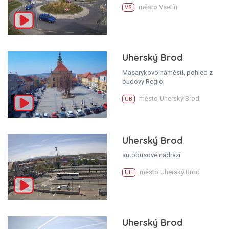
město Vsetín
VS
Uherský Brod
Masarykovo náměstí, pohled z
budovy Regio
město Uherský Brod
UB
Uherský Brod
autobusové nádraží
město Uherský Brod
UH
Uherský Brod