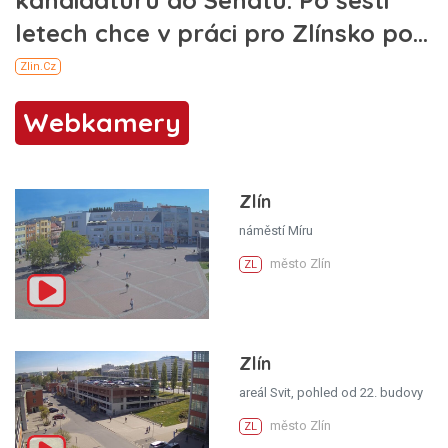
Webkamery
Zlín
náměstí Míru
město Zlín
ZL
Zlín
areál Svit, pohled od 22. budovy
město Zlín
ZL