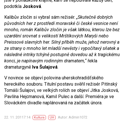
jste v pohádkové krajině, kam se nepodíváte každý den,“
podotkla
Josková
.
Kalibův zločin si vybral sám režisér.
„Skutečně dobrých
původních her z prostředí moravské či české vesnice není
mnoho, román Kalibův zločin je však látkou, kterou lze bez
uzardění srovnat s velikostí Mrštíkových Maryši nebo
Preissové slavných her. Silný příběh muže, jehož nerovný a
ze strany o mnoho let mladší nevěsty i vypočítavý sňatek a
následné intriky tchýně postupně dovedou až k tragickému
konci, je napínavým rodinným dramatem,“
řekla
dramaturgyně
Iva Šulajová
.
V novince se objeví polovina uherskohradišťského
hereckého souboru. Titulní postavu svěřil režisér Pitínský
Tomáši Šulajovi, ve velkých rolích se objeví Jitka Josková,
Pavlína Hejcmanová, Kamil Pulec a další. Premiéra je ve
Slováckém divadle naplánovaná na začátek února.
22. 11. 20117:14
Autor: Admin1072
Kultura
UH