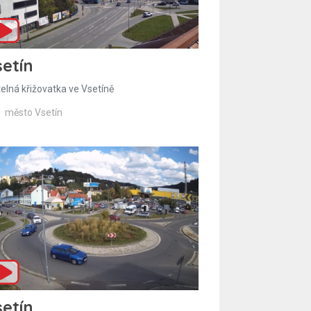
etín
telná křižovatka ve Vsetíně
město Vsetín
etín