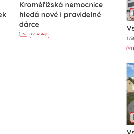
Kroměřížská nemocnice
ek
hledá nové i pravidelné
dárce
Vs
KM
Co se děje
svě
VS
Vs