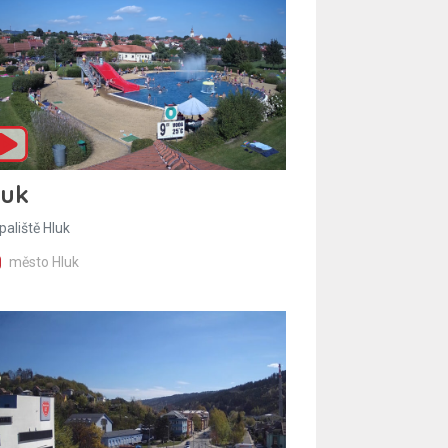
luk
paliště Hluk
město Hluk