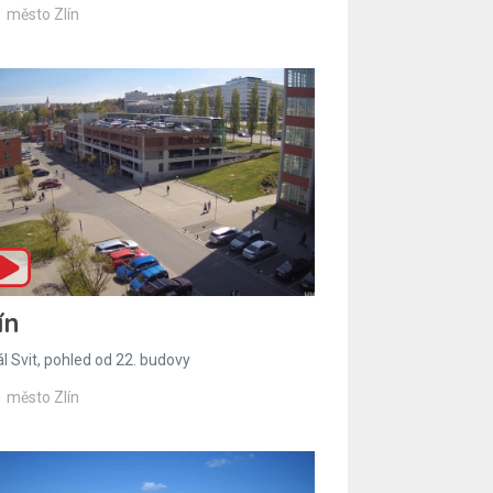
město Zlín
ín
l Svit, pohled od 22. budovy
město Zlín