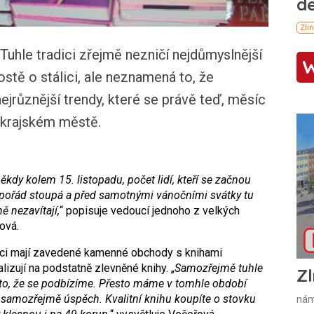
Tuhle tradici zřejmě nezničí nejdůmyslnější
rostě o stálici, ale neznamená to, že
ejrůznější trendy, které se právě teď, měsíc
v krajském městě.
kdy kolem 15. listopadu, počet lidí, kteří se začnou
k pořád stoupá a před samotnými vánočními svátky tu
ě nezavítají,
“ popisuje vedoucí jednoho z velkých
ová.
renci mají zavedené kamenné obchody s knihami
izují na podstatně zlevněné knihy. „
Samozřejmě tuhle
Zl
to, že se podbízíme. Přesto máme v tomhle období
 samozřejmě úspěch. Kvalitní knihu koupíte o stovku
nám