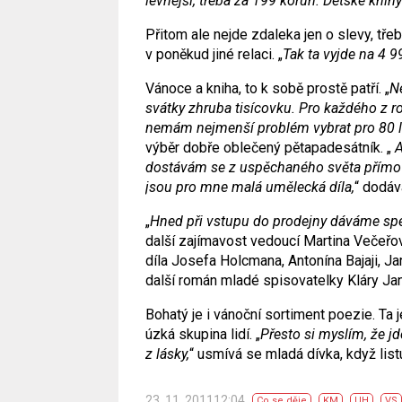
levnější, třeba za 199 korun. Dětské knih
Přitom ale nejde zdaleka jen o slevy, tř
v poněkud jiné relaci. „
Tak ta vyjde na 4 9
Vánoce a kniha, to k sobě prostě patří. „
N
svátky zhruba tisícovku. Pro každého z ro
nemám nejmenší problém vybrat pro 80 l
výběr dobře oblečený pětapadesátník. „
A
dostávám se z uspěchaného světa přímo do
jsou pro mne malá umělecká díla,
“ dodáv
„
Hned při vstupu do prodejny dáváme spe
další zajímavost vedoucí Martina Večeřo
díla Josefa Holcmana, Antonína Bajaji, J
další román mladé spisovatelky Kláry Ja
Bohatý je i vánoční sortiment poezie. Ta j
úzká skupina lidí. „
Přesto si myslím, že j
z lásky,
“ usmívá se mladá dívka, když list
23. 11. 201112:04
Co se děje
KM
UH
VS