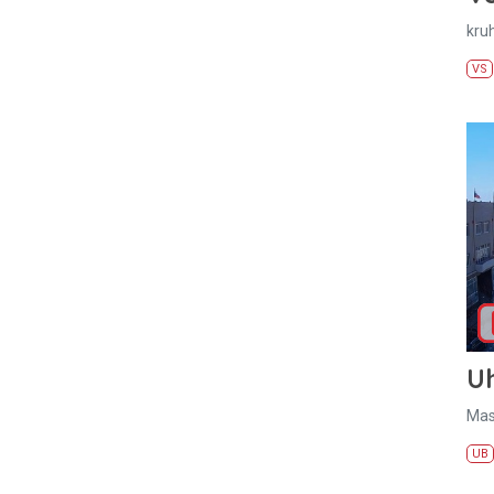
kru
VS
U
Mas
UB