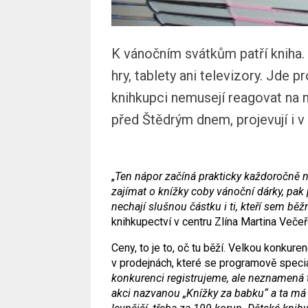
K vánočním svátkům patří kniha. 
hry, tablety ani televizory. Jde p
knihkupci nemusejí reagovat na n
před Štědrým dnem, projevují i 
„
Ten nápor začíná prakticky každoročně ně
zajímat o knížky coby vánoční dárky, pa
nechají slušnou částku i ti, kteří sem běžn
knihkupectví v centru Zlína Martina Večeř
Ceny, to je to, oč tu běží. Velkou konku
v prodejnách, které se programově special
konkurenci registrujeme, ale neznamená 
akci nazvanou „Knížky za babku“ a ta má