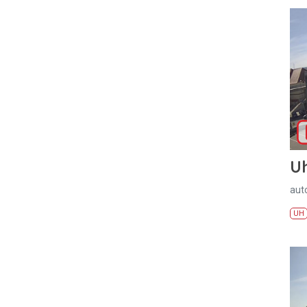
U
aut
UH