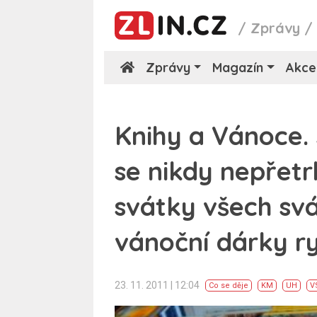
/
Zprávy
Zprávy
Magazín
Akce
Knihy a Vánoce. 
se nikdy nepřetr
svátky všech svá
vánoční dárky r
23. 11. 2011 | 12:04
Co se děje
KM
UH
V