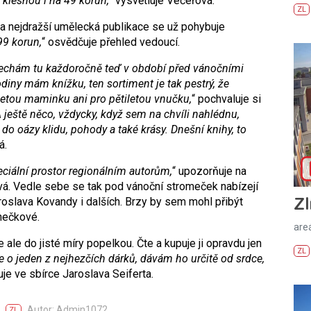
y klesnou i na 49 korun,
“ vysvětluje Večeřová.
ZL
eba nejdražší umělecká publikace se už pohybuje
99 korun,
“ osvědčuje přehled vedoucí.
echám tu každoročně teď v období před vánočními
diny mám knížku, ten sortiment je tak pestrý, že
etou maminku ani pro pětiletou vnučku,
“ pochvaluje si
 ještě něco, vždycky, když sem na chvíli nahlédnu,
 oázy klidu, pohody a také krásy. Dnešní knihy, to
á.
ciální prostor regionálním autorům,
“ upozorňuje na
vá. Vedle sebe se tak pod vánoční stromeček nabízejí
Zl
aroslava Kovandy i dalších. Brzy by sem mohl přibýt
nečkové.
areá
e ale do jisté míry popelkou. Čte a kupuje ji opravdu jen
ZL
de o jeden z nejhezčích dárků, dávám ho určitě od srdce,
uje ve sbírce Jaroslava Seiferta.
Autor: Admin1072
ZL