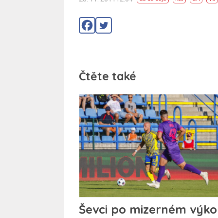
Čtěte také
Ševci po mizerném výk