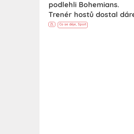
podlehli Bohemians.
Trenér hostů dostal dár
ZL
Co se děje
,
Sport