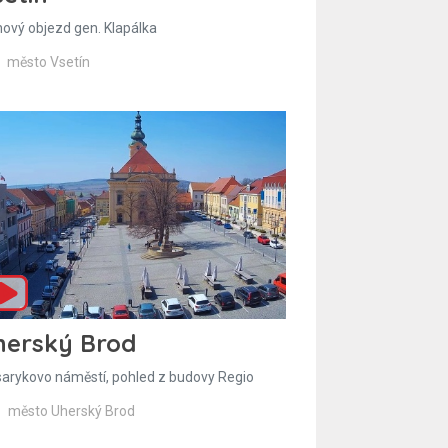
hový objezd gen. Klapálka
město Vsetín
herský Brod
arykovo náměstí, pohled z budovy Regio
město Uherský Brod