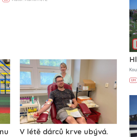
H
Kou
UH
onu
V létě dárců krve ubývá.