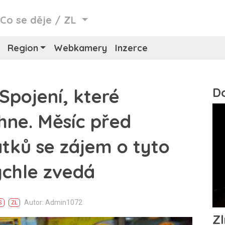
/
Co se děje
/
ZL
Region
Webkamery
Inzerce
Spojení, které
hne. Měsíc před
tků se zájem o tyto
ychle zvedá
Autor: Admin1072
S
ZL