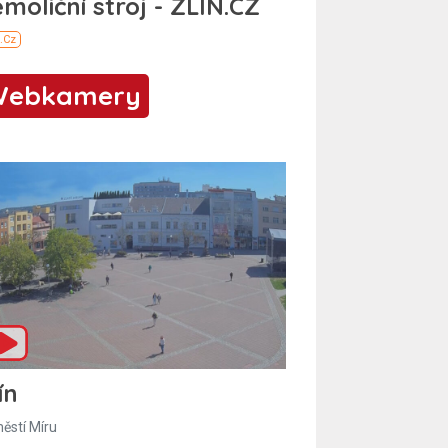
Webkamery
ín
ěstí Míru