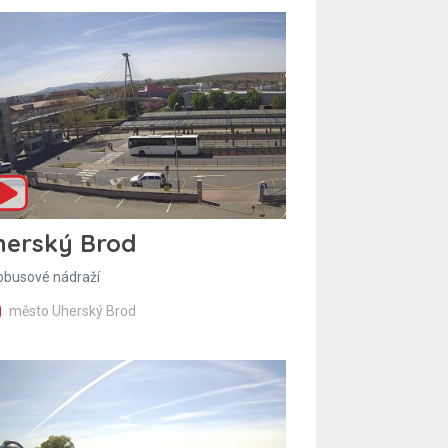
herský Brod
obusové nádraží
město Uherský Brod