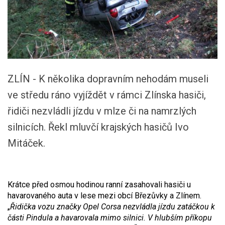
ZLÍN - K několika dopravním nehodám museli
ve středu ráno vyjíždět v rámci Zlínska hasiči,
řidiči nezvládli jízdu v mlze či na namrzlých
silnicích. Řekl mluvčí krajských hasičů Ivo
Mitáček.
Krátce před osmou hodinou ranní zasahovali hasiči u
havarovaného auta v lese mezi obcí Březůvky a Zlínem.
„
Řidička vozu značky Opel Corsa nezvládla jízdu zatáčkou k
části Pindula a havarovala mimo silnici. V hlubším příkopu