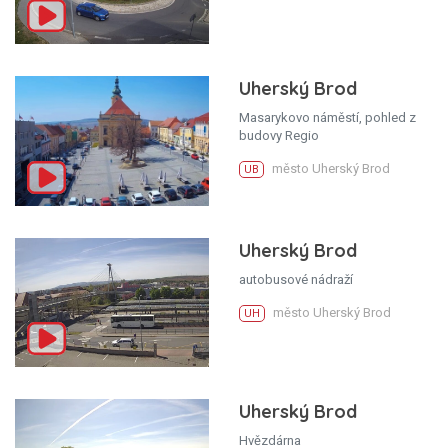
Uherský Brod
Masarykovo náměstí, pohled z
budovy Regio
město Uherský Brod
UB
Uherský Brod
autobusové nádraží
město Uherský Brod
UH
Uherský Brod
Hvězdárna