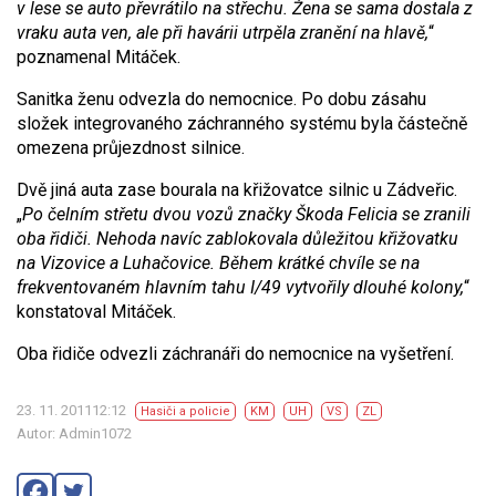
v lese se auto převrátilo na střechu. Žena se sama dostala z
vraku auta ven, ale při havárii utrpěla zranění na hlavě,
“
poznamenal Mitáček.
Sanitka ženu odvezla do nemocnice. Po dobu zásahu
složek integrovaného záchranného systému byla částečně
omezena průjezdnost silnice.
Dvě jiná auta zase bourala na křižovatce silnic u Zádveřic.
„
Po čelním střetu dvou vozů značky Škoda Felicia se zranili
oba řidiči. Nehoda navíc zablokovala důležitou křižovatku
na Vizovice a Luhačovice. Během krátké chvíle se na
frekventovaném hlavním tahu I/49 vytvořily dlouhé kolony,
“
konstatoval Mitáček.
Oba řidiče odvezli záchranáři do nemocnice na vyšetření.
23. 11. 201112:12
Hasiči a policie
KM
UH
VS
ZL
Autor: Admin1072