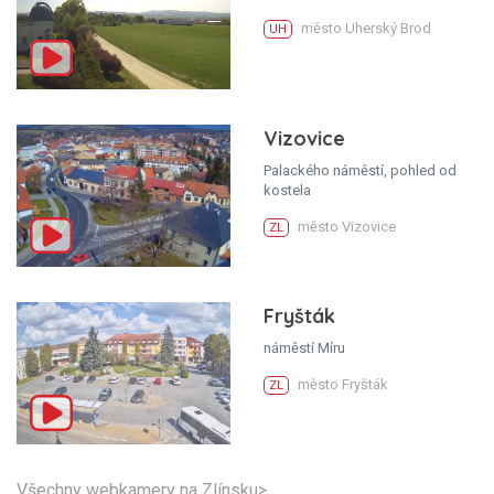
město Uherský Brod
UH
Vizovice
Palackého náměstí, pohled od
kostela
město Vizovice
ZL
Fryšták
náměstí Míru
město Fryšták
ZL
Všechny webkamery na Zlínsku>