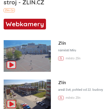
Webkamery
Zlín
náměstí Míru
město Zlín
ZL
Zlín
areál Svit, pohled od 22. budovy
město Zlín
ZL