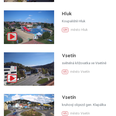
Hluk
Koupaliště Hluk
město Hluk
UH
Vsetín
světelná křižovatka ve Vsetíně
město Vsetín
VS
Vsetín
kruhový objezd gen. Klapálka
město Vsetín
VS