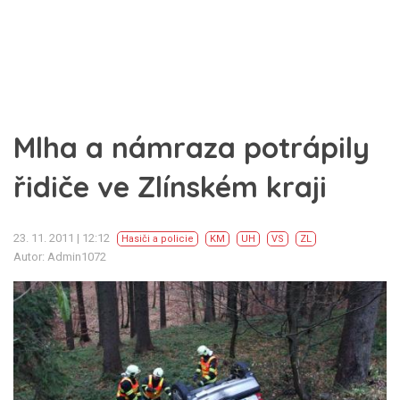
Mlha a námraza potrápily
řidiče ve Zlínském kraji
23. 11. 2011 | 12:12
Hasiči a policie
KM
UH
VS
ZL
Autor: Admin1072