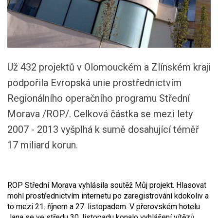
Už 432 projektů v Olomouckém a Zlínském kraji
podpořila Evropská unie prostřednictvím
Regionálního operačního programu Střední
Morava /ROP/. Celková částka se mezi lety
2007 - 2013 vyšplhá k sumě dosahující téměř
17 miliard korun.
ROP Střední Morava vyhlásila soutěž Můj projekt. Hlasovat
mohl prostřednictvím internetu po zaregistrování kdokoliv a
to mezi 21. říjnem a 27. listopadem. V přerovském hotelu
Jana se ve středu 30. listopadu konalo vyhlášení vítězů.