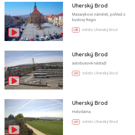
Uherský Brod
Masarykovo náměstí, pohled z
budovy Regio
město Uherský Brod
UB
Uherský Brod
autobusové nádraží
město Uherský Brod
UH
Uherský Brod
Hvězdárna
město Uherský Brod
UH