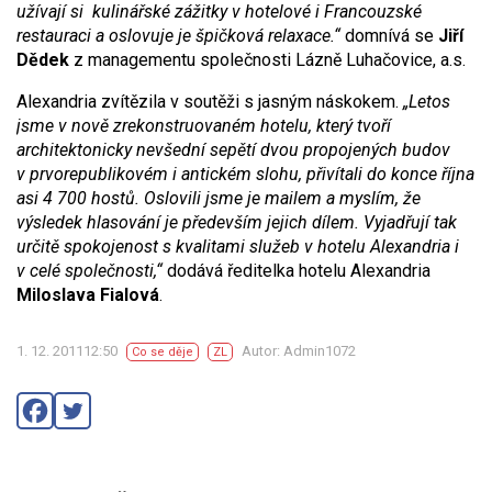
užívají si kulinářské zážitky v hotelové i Francouzské
restauraci a oslovuje je špičková relaxace.“
domnívá se
Jiří
Dědek
z managementu společnosti Lázně Luhačovice, a.s.
Alexandria zvítězila v soutěži s jasným náskokem.
„Letos
jsme v nově zrekonstruovaném hotelu, který tvoří
architektonicky nevšední sepětí dvou propojených budov
v prvorepublikovém i antickém slohu, přivítali do konce října
asi 4 700 hostů. Oslovili jsme je mailem a myslím, že
výsledek hlasování je především jejich dílem. Vyjadřují tak
určitě spokojenost s kvalitami služeb v hotelu Alexandria i
v celé společnosti,“
dodává ředitelka hotelu Alexandria
Miloslava Fialová
.
1. 12. 201112:50
Autor: Admin1072
Co se děje
ZL