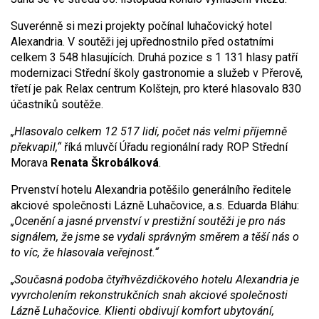
Suverénně si mezi projekty počínal luhačovický hotel
Alexandria. V soutěži jej upřednostnilo před ostatními
celkem 3 548 hlasujících. Druhá pozice s 1 131 hlasy patří
modernizaci Střední školy gastronomie a služeb v Přerově,
třetí je pak Relax centrum Kolštejn, pro které hlasovalo 830
účastníků soutěže.
„Hlasovalo celkem 12 517 lidí, počet nás velmi příjemně
překvapil,“
říká mluvčí Úřadu regionální rady ROP Střední
Morava
Renata Škrobálková
.
Prvenství hotelu Alexandria potěšilo generálního ředitele
akciové společnosti Lázně Luhačovice, a.s. Eduarda Bláhu:
„Ocenění a jasné prvenství v prestižní soutěži je pro nás
signálem, že jsme se vydali správným směrem a těší nás o
to víc, že hlasovala veřejnost.“
„Současná podoba čtyřhvězdičkového hotelu Alexandria je
vyvrcholením rekonstrukčních snah akciové společnosti
Lázně Luhačovice. Klienti obdivují komfort ubytování,