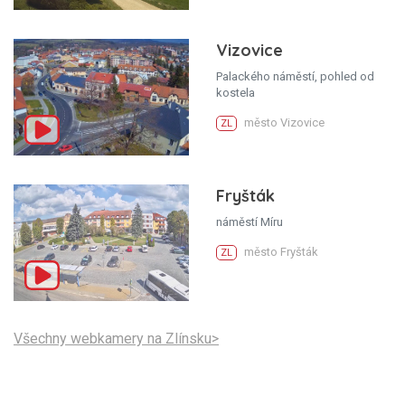
Vizovice
Palackého náměstí, pohled od
kostela
město Vizovice
ZL
Fryšták
náměstí Míru
město Fryšták
ZL
Všechny webkamery na Zlínsku>