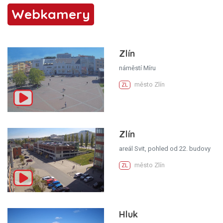
Webkamery
Zlín
náměstí Míru
město Zlín
ZL
Zlín
areál Svit, pohled od 22. budovy
město Zlín
ZL
Hluk