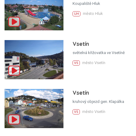
Koupaliště Hluk
město Hluk
UH
Vsetín
světelná křižovatka ve Vsetíně
město Vsetín
VS
Vsetín
kruhový objezd gen. Klapálka
město Vsetín
VS